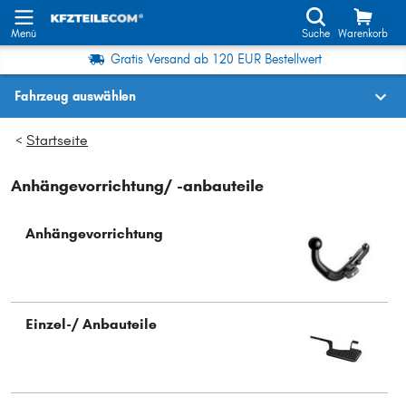
Menü
Suche
Warenkorb
Gratis Versand ab 120 EUR Bestellwert
Fahrzeug auswählen
Fahrzeugauswahl nach KBA-Nr.
Startseite
>
Anhängevorrichtung/ -anbauteile
Wo finde ich die?
Fahrzeug auswählen
Anhängevorrichtung
Oder
Oder Fahrzeugauswahl nach Kriterien:
Einzel-/ Anbauteile
Hersteller wählen
Modell wählen