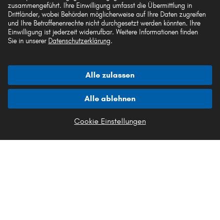
zusammengeführt. Ihre Einwilligung umfasst die Übermittlung in
Akzeptierte Zahlungsarten
Drittländer, wobei Behörden möglicherweise auf Ihre Daten zugreifen
und Ihre Betroffenenrechte nicht durchgesetzt werden könnten. Ihre
Einwilligung ist jederzeit widerrufbar. Weitere Informationen finden
Sie in unserer
Datenschutzerklärung
.
Vorkasse
Alle zulassen
Unsere Versandpartner
Alle ablehnen
Cookie Einstellungen
Die hier dargestellten Daten, insbesondere die gesamte Datenbank, dürfen nicht
vervielfältigt werden. Die Vervielfältigung und Verbreitung der Daten und der
Datenbank ohne vorherige Einwilligung von TecAlliance und/oder die
Einbeziehung Dritter in solche Aktivitäten ist streng verboten. Jegliche
unautorisierte Nutzung von Inhalten stellt eine Verletzung des Urheberrechts dar
und kann rechtliche Schritte nach sich ziehen.
Vertrag widerrufen