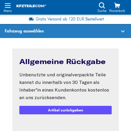
Menü
Suche
Warenkorb
Gratis Versand ab 120 EUR Bestellwert
Fahrzeug auswählen
Fahrzeugauswahl nach KBA-Nr.
Allgemeine Rückgabe
Wo finde ich die?
Unbenutzte und originalverpackte Teile
Fahrzeug auswählen
kannst du innerhalb von 30 Tagen als
Oder
Inhaber*in eines Kundenkontos kostenlos
an uns zurücksenden.
Oder Fahrzeugauswahl nach Kriterien:
Hersteller wählen
Artikel zurückgeben
Modell wählen