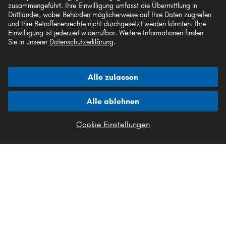
zusammengeführt. Ihre Einwilligung umfasst die Übermittlung in
Akzeptierte Zahlungsarten
Drittländer, wobei Behörden möglicherweise auf Ihre Daten zugreifen
und Ihre Betroffenenrechte nicht durchgesetzt werden könnten. Ihre
Einwilligung ist jederzeit widerrufbar. Weitere Informationen finden
Sie in unserer
Datenschutzerklärung
.
Vorkasse
Alle zulassen
Unsere Versandpartner
Alle ablehnen
Cookie Einstellungen
Die hier dargestellten Daten, insbesondere die gesamte Datenbank, dürfen nicht
vervielfältigt werden. Die Vervielfältigung und Verbreitung der Daten und der
Datenbank ohne vorherige Einwilligung von TecAlliance und/oder die
Einbeziehung Dritter in solche Aktivitäten ist streng verboten. Jegliche
unautorisierte Nutzung von Inhalten stellt eine Verletzung des Urheberrechts dar
und kann rechtliche Schritte nach sich ziehen.
Vertrag widerrufen