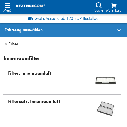
Menü
Suche
Warenkorb
Gratis Versand ab 120 EUR Bestellwert
Fahrzeug auswählen
Fahrzeugauswahl nach KBA-Nr.
Filter
>
Innenraumfilter
Wo finde ich die?
Fahrzeug auswählen
Filter, Innenraumluft
Oder
Oder Fahrzeugauswahl nach Kriterien:
Filtersatz, Innenraumluft
Hersteller wählen
Modell wählen