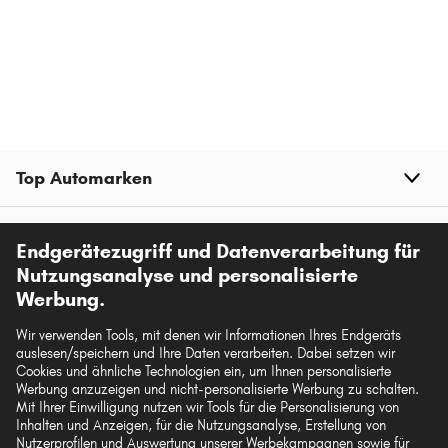
Top Automarken
Top Produkte
Endgerätezugriff und Datenverarbeitung für
Nutzungsanalyse und personalisierte
Mehr von kfzteile.com
Werbung.
Wir verwenden Tools, mit denen wir Informationen Ihres Endgeräts
Hilfe & Support
auslesen/speichern und Ihre Daten verarbeiten. Dabei setzen wir
Cookies und ähnliche Technologien ein, um Ihnen personalisierte
Werbung anzuzeigen und nicht-personalisierte Werbung zu schalten.
Rechtliches
Mit Ihrer Einwilligung nutzen wir Tools für die Personalisierung von
Inhalten und Anzeigen, für die Nutzungsanalyse, Erstellung von
Nutzerprofilen und Auswertung unserer Werbekampagnen sowie für