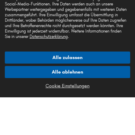
Social-Media-Funktionen. Ihre Daten werden auch an unsere
Werbepartner weitergegeben und gegebenenfalls mit weiteren Daten
Akzeptierte Zahlungsarten
zusammengeführt. Ihre Einwilligung umfasst die Übermittlung in
Drittländer, wobei Behörden möglicherweise auf Ihre Daten zugreifen
und Ihre Betroffenenrechte nicht durchgesetzt werden könnten. Ihre
Einwilligung ist jederzeit widerrufbar. Weitere Informationen finden
Sie in unserer
Datenschutzerklärung
.
Vorkasse
Alle zulassen
Unsere Versandpartner
Alle ablehnen
Cookie Einstellungen
Die hier dargestellten Daten, insbesondere die gesamte Datenbank, dürfen nicht
vervielfältigt werden. Die Vervielfältigung und Verbreitung der Daten und der
Datenbank ohne vorherige Einwilligung von TecAlliance und/oder die
Einbeziehung Dritter in solche Aktivitäten ist streng verboten. Jegliche
unautorisierte Nutzung von Inhalten stellt eine Verletzung des Urheberrechts dar
und kann rechtliche Schritte nach sich ziehen.
Vertrag widerrufen