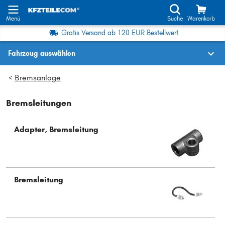
Menü
Suche
Warenkorb
Gratis Versand ab 120 EUR Bestellwert
Fahrzeug auswählen
Fahrzeugauswahl nach KBA-Nr.
Bremsanlage
>
Bremsleitungen
Wo finde ich die?
Fahrzeug auswählen
Adapter, Bremsleitung
Oder
Oder Fahrzeugauswahl nach Kriterien:
Bremsleitung
Hersteller wählen
Modell wählen