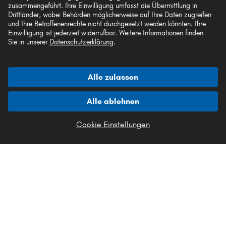
zusammengeführt. Ihre Einwilligung umfasst die Übermittlung in
Akzeptierte Zahlungsarten
Drittländer, wobei Behörden möglicherweise auf Ihre Daten zugreifen
und Ihre Betroffenenrechte nicht durchgesetzt werden könnten. Ihre
Einwilligung ist jederzeit widerrufbar. Weitere Informationen finden
Sie in unserer
Datenschutzerklärung
.
Vorkasse
Alle zulassen
Unsere Versandpartner
Alle ablehnen
Cookie Einstellungen
Die hier dargestellten Daten, insbesondere die gesamte Datenbank, dürfen nicht
vervielfältigt werden. Die Vervielfältigung und Verbreitung der Daten und der
Datenbank ohne vorherige Einwilligung von TecAlliance und/oder die
Einbeziehung Dritter in solche Aktivitäten ist streng verboten. Jegliche
unautorisierte Nutzung von Inhalten stellt eine Verletzung des Urheberrechts dar
und kann rechtliche Schritte nach sich ziehen.
Vertrag widerrufen