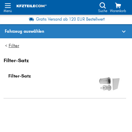
Menü
Suche
Warenkorb
Gratis Versand ab 120 EUR Bestellwert
Fahrzeug auswählen
Fahrzeugauswahl nach KBA-Nr.
Filter
>
Filter-Satz
Wo finde ich die?
Fahrzeug auswählen
Filter-Satz
Oder
Oder Fahrzeugauswahl nach Kriterien:
Hersteller wählen
Modell wählen