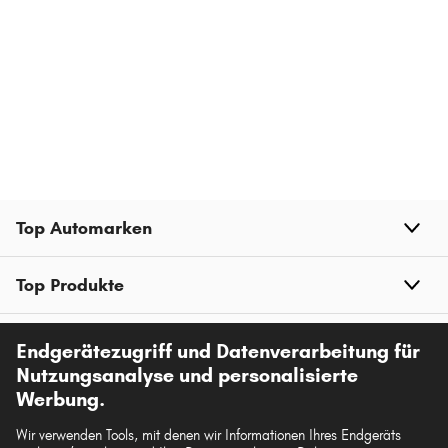
Top Automarken
Top Produkte
Mehr von kfzteile.com
Endgerätezugriff und Datenverarbeitung für
Nutzungsanalyse und personalisierte
Werbung.
Hilfe & Support
Wir verwenden Tools, mit denen wir Informationen Ihres Endgeräts