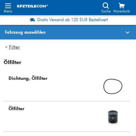
Menü
Suche
Warenkorb
Gratis Versand ab 120 EUR Bestellwert
Fahrzeug auswählen
Fahrzeugauswahl nach KBA-Nr.
Filter
>
Ölfilter
Wo finde ich die?
Fahrzeug auswählen
Dichtung, Ölfilter
Oder
Oder Fahrzeugauswahl nach Kriterien:
Ölfilter
Hersteller wählen
Modell wählen