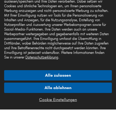
Rechtliches
auslesen/speichern und Ihre Daten verarbeiten. Dabei setzen wir
Cookies und ähnliche Technologien ein, um Ihnen personalisierte
Werbung anzuzeigen und nicht-personalisierte Werbung zu schalten.
Mit Ihrer Einwilligung nutzen wir Tools für die Personalisierung von
Inhalten und Anzeigen, für die Nutzungsanalyse, Erstellung von
Akzeptierte Zahlungsarten
Nutzerprofilen und Auswertung unserer Werbekampagnen sowie für
Social-Media-Funktionen. Ihre Daten werden auch an unsere
Werbepartner weitergegeben und gegebenenfalls mit weiteren Daten
zusammengeführt. Ihre Einwilligung umfasst die Übermittlung in
Drittländer, wobei Behörden möglicherweise auf Ihre Daten zugreifen
und Ihre Betroffenenrechte nicht durchgesetzt werden könnten. Ihre
Einwilligung ist jederzeit widerrufbar. Weitere Informationen finden
Vorkasse
Sie in unserer
Datenschutzerklärung
.
Unsere Versandpartner
Alle zulassen
Alle ablehnen
Die hier dargestellten Daten, insbesondere die gesamte Datenbank, dürfen nicht
vervielfältigt werden. Die Vervielfältigung und Verbreitung der Daten und der
Cookie Einstellungen
Datenbank ohne vorherige Einwilligung von TecAlliance und/oder die
Einbeziehung Dritter in solche Aktivitäten ist streng verboten. Jegliche
unautorisierte Nutzung von Inhalten stellt eine Verletzung des Urheberrechts dar
und kann rechtliche Schritte nach sich ziehen.