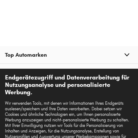
Top Automarken
Top Produkte
Endgerätezugriff und Datenverarbeitung für
Nutzungsanalyse und personalisierte
Mehr von kfzteile.com
Werbung.
Wir verwenden Tools, mit denen wir Informationen Ihres Endgeräts
Hilfe & Support
auslesen/speichern und Ihre Daten verarbeiten. Dabei setzen wir
Cookies und ähnliche Technologien ein, um Ihnen personalisierte
Werbung anzuzeigen und nicht-personalisierte Werbung zu schalten.
Rechtliches
Mit Ihrer Einwilligung nutzen wir Tools für die Personalisierung von
Inhalten und Anzeigen, für die Nutzungsanalyse, Erstellung von
Nutzerprofilen und Auswertung unserer Werbekampagnen sowie für