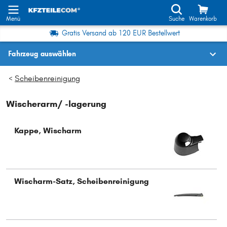
Menü
Suche
Warenkorb
Gratis Versand ab 120 EUR Bestellwert
Fahrzeug auswählen
Fahrzeugauswahl nach KBA-Nr.
Scheibenreinigung
>
Wischerarm/ -lagerung
Wo finde ich die?
Fahrzeug auswählen
Kappe, Wischarm
Oder
Oder Fahrzeugauswahl nach Kriterien:
Wischarm-Satz, Scheibenreinigung
Hersteller wählen
Modell wählen