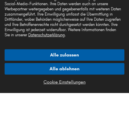
Social-Media-Funktionen. Ihre Daten werden auch an unsere
Werbepartner weitergegeben und gegebenenfalls mit weiteren Daten
Akzeptierte Zahlungsarten
zusammengeführt. Ihre Einwilligung umfasst die Übermittlung in
Drittländer, wobei Behörden möglicherweise auf Ihre Daten zugreifen
und Ihre Betroffenenrechte nicht durchgesetzt werden könnten. Ihre
Einwilligung ist jederzeit widerrufbar. Weitere Informationen finden
Sie in unserer
Datenschutzerklärung
.
Vorkasse
Alle zulassen
Unsere Versandpartner
Alle ablehnen
Cookie Einstellungen
Die hier dargestellten Daten, insbesondere die gesamte Datenbank, dürfen nicht
vervielfältigt werden. Die Vervielfältigung und Verbreitung der Daten und der
Datenbank ohne vorherige Einwilligung von TecAlliance und/oder die
Einbeziehung Dritter in solche Aktivitäten ist streng verboten. Jegliche
unautorisierte Nutzung von Inhalten stellt eine Verletzung des Urheberrechts dar
und kann rechtliche Schritte nach sich ziehen.
Vertrag widerrufen