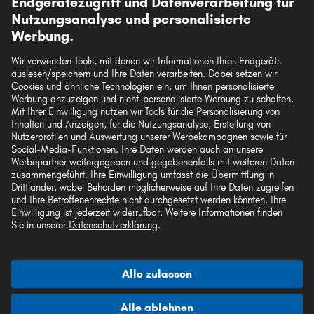
Hilfe & Support
Endgerätezugriff und Datenverarbeitung für
Nutzungsanalyse und personalisierte
Werbung.
Rechtliches
Wir verwenden Tools, mit denen wir Informationen Ihres Endgeräts
auslesen/speichern und Ihre Daten verarbeiten. Dabei setzen wir
Cookies und ähnliche Technologien ein, um Ihnen personalisierte
Akzeptierte Zahlungsarten
Werbung anzuzeigen und nicht-personalisierte Werbung zu schalten.
Mit Ihrer Einwilligung nutzen wir Tools für die Personalisierung von
Inhalten und Anzeigen, für die Nutzungsanalyse, Erstellung von
Nutzerprofilen und Auswertung unserer Werbekampagnen sowie für
Social-Media-Funktionen. Ihre Daten werden auch an unsere
Werbepartner weitergegeben und gegebenenfalls mit weiteren Daten
zusammengeführt. Ihre Einwilligung umfasst die Übermittlung in
Vorkasse
Drittländer, wobei Behörden möglicherweise auf Ihre Daten zugreifen
und Ihre Betroffenenrechte nicht durchgesetzt werden könnten. Ihre
Unsere Versandpartner
Einwilligung ist jederzeit widerrufbar. Weitere Informationen finden
Sie in unserer
Datenschutzerklärung
.
Alle zulassen
Die hier dargestellten Daten, insbesondere die gesamte Datenbank, dürfen nicht
vervielfältigt werden. Die Vervielfältigung und Verbreitung der Daten und der
Alle ablehnen
Datenbank ohne vorherige Einwilligung von TecAlliance und/oder die