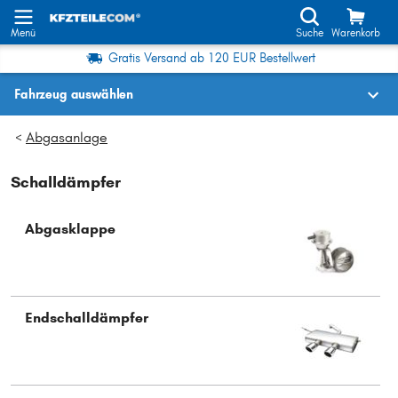
Menü
Suche
Warenkorb
Gratis Versand ab 120 EUR Bestellwert
Fahrzeug auswählen
Fahrzeugauswahl nach KBA-Nr.
Abgasanlage
>
Schalldämpfer
Wo finde ich die?
Fahrzeug auswählen
Abgasklappe
Oder
Oder Fahrzeugauswahl nach Kriterien:
Endschalldämpfer
Hersteller wählen
Modell wählen