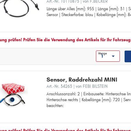
Art.-Nr. 10110873
| von F.BECKER
Länge über Alles [mm]: 955 | Länge [mm]: 31 | Se
Länge über Alles [mm]: 955
Sensor | Steckerfarbe: blau | Kabellänge [mm]: 
Länge [mm]: 31
Sensorart: aktiver Sensor
Steckerfarbe: blau
Kabellänge [mm]: 845
ng prüfen! Prüfen Sie die Verwendung des Artikels für Ihr Fahrzeug
Menge
Sensor, Raddrehzahl MINI
Art.-Nr. 34263
| von FEBI BILSTEIN
Anschlussanzahl: 2 | Einbauseite: Hinterachse lin
Anschlussanzahl: 2
Hinterachse rechts | Kabellänge [mm]: 720 | Serv
Einbauseite: Hinterachse links
beachten:
Einbauseite: Hinterachse rechts
Kabellänge [mm]: 720
Service Information beachten:
ng prüfen! Prüfen Sie die Verwendung des Artikels für Ihr Fahrzeug