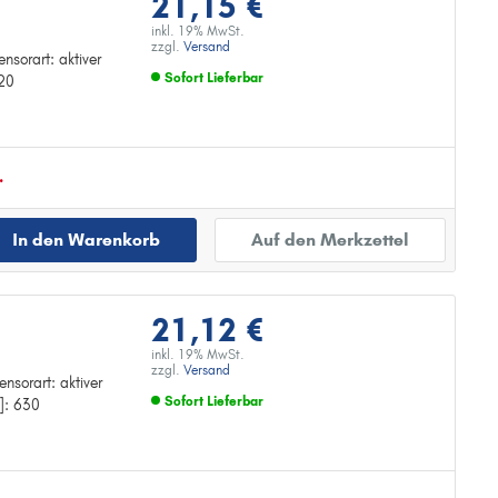
21,15 €
inkl. 19% MwSt.
zzgl.
Versand
nsorart: aktiver
Sofort Lieferbar
820
Zur Detailseite
.
In den Warenkorb
Auf den Merkzettel
21,12 €
inkl. 19% MwSt.
zzgl.
Versand
nsorart: aktiver
Sofort Lieferbar
]: 630
Zur Detailseite