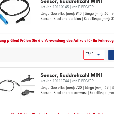
Sensor, Raddrehzahl MINI
MINI COUNTRYMAN
Art.-Nr. 10110145
| von F.BECKER
Länge über Alles [mm]: 940 | Länge [mm]: 30 | Se
Länge über Alles [mm]: 940
MINI PACEMAN
Sensor | Steckerfarbe: blau | Kabellänge [mm]: 
Länge [mm]: 30
Sensorart: aktiver Sensor
Steckerfarbe: blau
Kabellänge [mm]: 820
ng prüfen! Prüfen Sie die Verwendung des Artikels für Ihr Fahrzeug
Menge
Sensor, Raddrehzahl MINI
Art.-Nr. 10111744
| von F.BECKER
Länge über Alles [mm]: 720 | Länge [mm]: 39 | Se
Länge über Alles [mm]: 720
Sensor | Steckerfarbe: schwarz | Kabellänge [mm
Länge [mm]: 39
Sensorart: aktiver Sensor
Steckerfarbe: schwarz
Kabellänge [mm]: 630