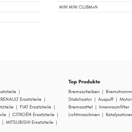
MINI MINI CLUBMAN
N
Top Produkte
tzteile
|
Bremsscheiben
|
Bremstromm
RENAULT Ersatzteile
|
Stabilisator
|
Auspuff
|
Motor
zteile
|
FIAT Ersatzteile
|
Bremssattel
|
Innenraumfilter
ile
|
CITROËN Ersatzteile
|
Lichtmaschinen
|
Katalysatore
|
MITSUBISHI Ersatzteile
|