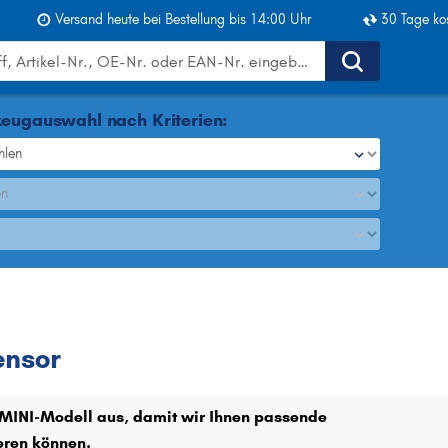
Versand heute bei Bestellung bis 14:00 Uhr
30 Tage ko
eugauswahl nach Kriterien:
hlen
en
ABS-Sensor
ensor
r MINI-Modell aus, damit wir Ihnen passende
ieren können.