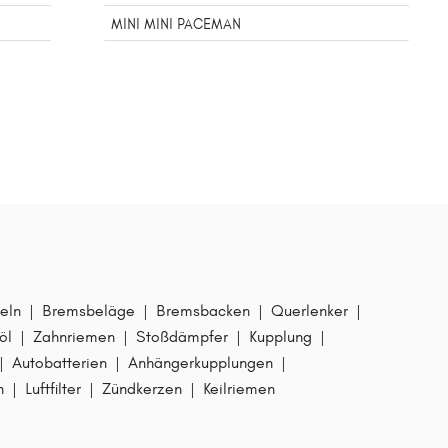
MINI MINI PACEMAN
eln
|
Bremsbeläge
|
Bremsbacken
|
Querlenker
|
öl
|
Zahnriemen
|
Stoßdämpfer
|
Kupplung
|
|
Autobatterien
|
Anhängerkupplungen
|
n
|
Luftfilter
|
Zündkerzen
|
Keilriemen