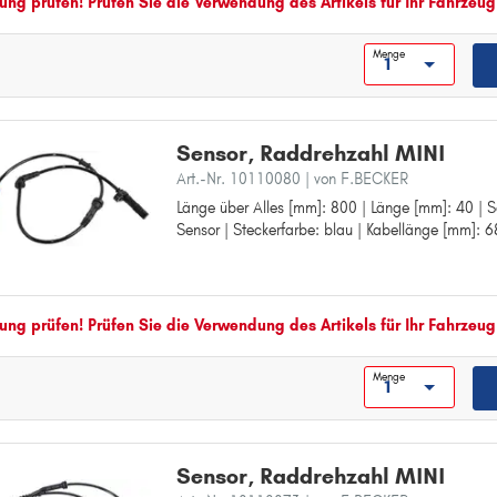
ng prüfen! Prüfen Sie die Verwendung des Artikels für Ihr Fahrzeug
Menge
Sensor, Raddrehzahl MINI
Art.-Nr. 10110080
| von F.BECKER
Länge über Alles [mm]: 800 | Länge [mm]: 40 | Se
Länge über Alles [mm]: 800
Sensor | Steckerfarbe: blau | Kabellänge [mm]: 
Länge [mm]: 40
Sensorart: aktiver Sensor
Steckerfarbe: blau
Kabellänge [mm]: 680
ng prüfen! Prüfen Sie die Verwendung des Artikels für Ihr Fahrzeug
Menge
Sensor, Raddrehzahl MINI