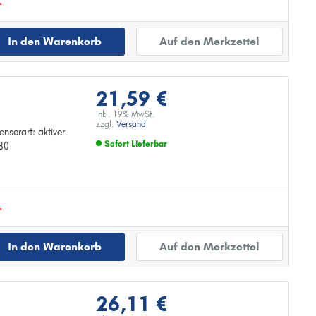
.
In den Warenkorb
Auf den Merkzettel
21,59 €
inkl. 19% MwSt.
zzgl.
Versand
nsorart: aktiver
Sofort Lieferbar
680
Zur Detailseite
.
In den Warenkorb
Auf den Merkzettel
26,11 €