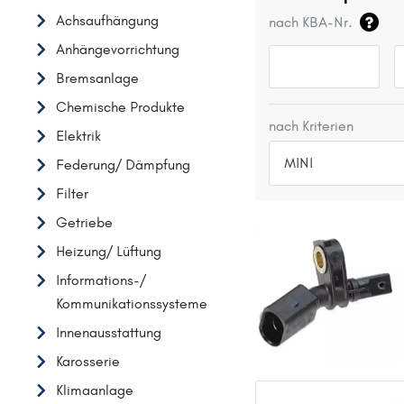
Achsaufhängung
nach KBA-Nr.
Anhängevorrichtung
Bremsanlage
Chemische Produkte
nach Kriterien
Elektrik
MINI
Federung/ Dämpfung
Filter
TOP 5 HERSTELLER
Getriebe
VW
Heizung/ Lüftung
OPEL
Informations-/
MERCEDES-BENZ
Kommunikationssysteme
FORD
Innenausstattung
AUDI
Karosserie
A
Klimaanlage
ALFA ROMEO