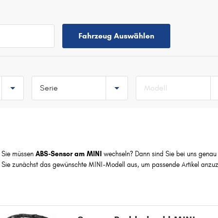
Fahrzeug Auswählen
Serie
Modell
TOP 5 SERIEN
MINI
MINI COUNTRYMAN
Sie müssen
ABS-Sensor am MINI
wechseln? Dann sind Sie bei uns genau r
MINI CLUBMAN
Sie zunächst das gewünschte MINI-Modell aus, um passende Artikel anzuz
MINI PACEMAN
M
MINI
MINI CLUBMAN