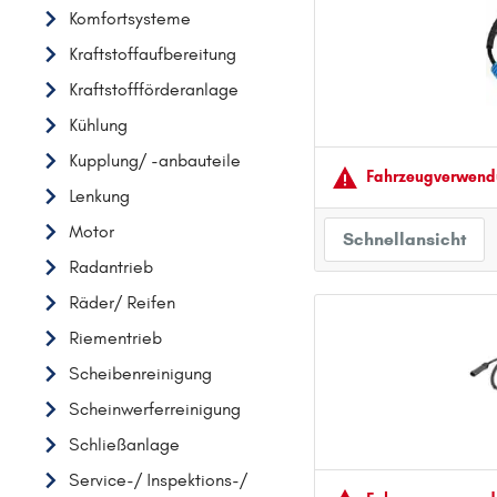
Komfortsysteme
AUDI
Kraftstoffaufbereitung
B
Kraftstoffförderanlage
BMW
Kühlung
C
Kupplung/ -anbauteile
CHEVROLET
Fahrzeugver­wendu
Lenkung
CITROËN
Motor
D
Schnellansicht
DACIA
Radantrieb
DAIHATSU
Räder/ Reifen
F
Riementrieb
FIAT
Scheibenreinigung
FORD
Scheinwerferreinigung
H
Schließanlage
HONDA
Service-/ Inspektions-/