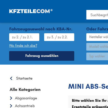
Fahrzeugauswahl nach KBA-Nr.
Oder Fahrz
Hersteller wä
Wo finde ich die?
Modell wähl
Fahrzeug auswählen
Typ wählen
MINI
Startseite
MINI ABS-S
Alle Kategorien
Abgasanlage
Bitte wählen Sie Ih
Achsantrieb
Ersatzteile präsent