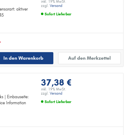
inkl. 19% MwSt.
zzgl.
Versand
nsorart: aktiver
Sofort Lieferbar
845
Zur Detailseite
.
In den Warenkorb
Auf den Merkzettel
37,38 €
inkl. 19% MwSt.
zzgl.
Versand
ks | Einbauseite:
Sofort Lieferbar
ice Information
Zur Detailseite
.