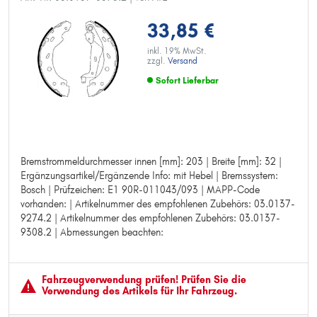
33,85 €
inkl. 19% MwSt.
zzgl.
Versand
Sofort Lieferbar
Bremstrommeldurchmesser innen [mm]: 203 | Breite [mm]: 32 |
Bremstrommeldurchmesser innen [mm]: 203
Ergänzungsartikel/Ergänzende Info: mit Hebel | Bremssystem:
Breite [mm]: 32
Bosch | Prüfzeichen: E1 90R-011043/093 | MAPP-Code
Ergänzungsartikel/Ergänzende Info: mit Hebel
vorhanden: | Artikelnummer des empfohlenen Zubehörs: 03.0137-
Bremssystem: Bosch
9274.2 | Artikelnummer des empfohlenen Zubehörs: 03.0137-
Prüfzeichen: E1 90R-011043/093
9308.2 | Abmessungen beachten:
MAPP-Code vorhanden:
Artikelnummer des empfohlenen Zubehörs: 03.0137-9274.2
Artikelnummer des empfohlenen Zubehörs: 03.0137-9308.2
Abmessungen beachten:
Fahrzeugver­wendung prüfen! Prüfen Sie die
Verwendung des Artikels für Ihr Fahrzeug.