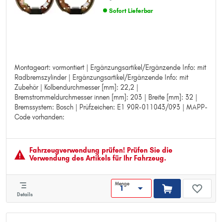
Sofort Lieferbar
Montageart: vormontiert | Ergänzungsartikel/Ergänzende Info: mit
Montageart: vormontiert
Radbremszylinder | Ergänzungsartikel/Ergänzende Info: mit
Ergänzungsartikel/Ergänzende Info: mit Radbremszylinder
Zubehör | Kolbendurchmesser [mm]: 22,2 |
Ergänzungsartikel/Ergänzende Info: mit Zubehör
Bremstrommeldurchmesser innen [mm]: 203 | Breite [mm]: 32 |
Kolbendurchmesser [mm]: 22,2
Bremssystem: Bosch | Prüfzeichen: E1 90R-011043/093 | MAPP-
Bremstrommeldurchmesser innen [mm]: 203
Code vorhanden:
Breite [mm]: 32
Bremssystem: Bosch
Prüfzeichen: E1 90R-011043/093
MAPP-Code vorhanden:
Fahrzeugver­wendung prüfen! Prüfen Sie die
Verwendung des Artikels für Ihr Fahrzeug.
Menge
Details