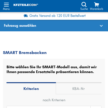
Menü
Suche
Warenkorb
Gratis Versand ab 120 EUR Bestellwert
Fahrzeug auswählen
Fahrzeugauswahl nach KBA-Nr.
SMART
Bremsbacken
SMART Bremsbacken
Wo finde ich die?
Fahrzeug auswählen
Bitte wählen Sie Ihr SMART-Modell aus, damit wir
Ihnen passende Ersatzteile präsentieren können.
Oder
Oder Fahrzeugauswahl nach Kriterien:
Kriterien
KBA-Nr
Hersteller wählen
nach Kriterien
Modell wählen