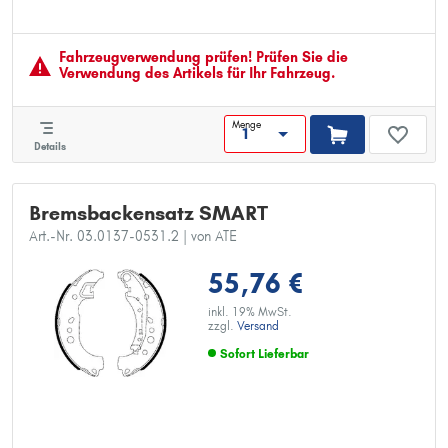
Artikelnummer des empfohlenen Zubehörs: 03.0137-9308.2
Abmessungen beachten:
Fahrzeugver­wendung prüfen! Prüfen Sie die
Verwendung des Artikels für Ihr Fahrzeug.
Menge
Details
Bremsbackensatz SMART
Art.-Nr. 03.0137-0531.2
| von ATE
55,76 €
inkl. 19% MwSt.
zzgl.
Versand
Sofort Lieferbar