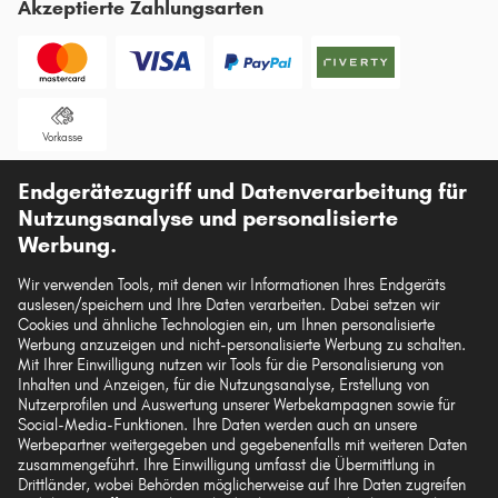
Akzeptierte Zahlungsarten
Vorkasse
Unsere Versandpartner
Endgerätezugriff und Datenverarbeitung für
Nutzungsanalyse und personalisierte
Werbung.
Wir verwenden Tools, mit denen wir Informationen Ihres Endgeräts
auslesen/speichern und Ihre Daten verarbeiten. Dabei setzen wir
Die hier dargestellten Daten, insbesondere die gesamte Datenbank, dürfen nicht
Cookies und ähnliche Technologien ein, um Ihnen personalisierte
vervielfältigt werden. Die Vervielfältigung und Verbreitung der Daten und der
Werbung anzuzeigen und nicht-personalisierte Werbung zu schalten.
Datenbank ohne vorherige Einwilligung von TecAlliance und/oder die
Mit Ihrer Einwilligung nutzen wir Tools für die Personalisierung von
Einbeziehung Dritter in solche Aktivitäten ist streng verboten. Jegliche
Inhalten und Anzeigen, für die Nutzungsanalyse, Erstellung von
unautorisierte Nutzung von Inhalten stellt eine Verletzung des Urheberrechts dar
Nutzerprofilen und Auswertung unserer Werbekampagnen sowie für
und kann rechtliche Schritte nach sich ziehen.
Social-Media-Funktionen. Ihre Daten werden auch an unsere
Werbepartner weitergegeben und gegebenenfalls mit weiteren Daten
Vertrag widerrufen
zusammengeführt. Ihre Einwilligung umfasst die Übermittlung in
Drittländer, wobei Behörden möglicherweise auf Ihre Daten zugreifen