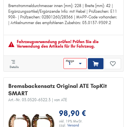
Bremstrommeldurchmesser innen [mm]: 228 | Breite [mm]: 42 |
Bremstrommeldurchmesser innen [mm]: 228
Ergänzungsartikel/Ergänzende Info: mit Hebel | Prüfzeichen: E11
Breite [mm]: 42
90R- | Prüfzeichen: 02B01260/28366 | MAPP-Code vorhanden:
Ergänzungsartikel/Ergänzende Info: mit Hebel
| Artikelnummer des empfohlenen Zubehörs: 03.0137-9309.2
Prüfzeichen: E11 90R-
Prüfzeichen: 02B01260/28366
MAPP-Code vorhanden:
Artikelnummer des empfohlenen Zubehörs: 03.0137-9309.2
Fahrzeugver­wendung prüfen! Prüfen Sie die
Verwendung des Artikels für Ihr Fahrzeug.
Menge
Details
Bremsbackensatz Original ATE TopKit
SMART
Art.-Nr. 03.0520-6522.3
| von ATE
98,90 €
inkl. 19% MwSt.
zzgl.
Versand