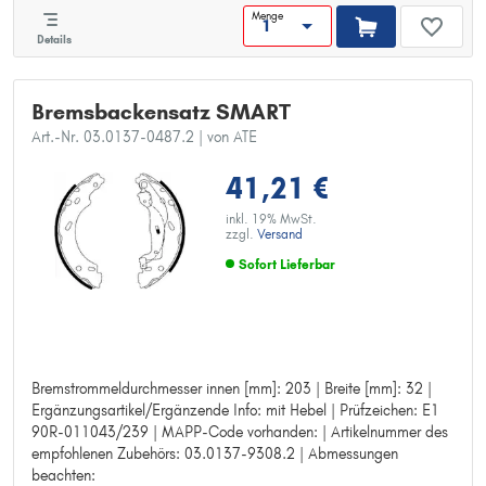
Menge
Details
Bremsbackensatz SMART
Art.-Nr. 03.0137-0487.2
| von ATE
41,21 €
inkl. 19% MwSt.
zzgl.
Versand
Sofort Lieferbar
Bremstrommeldurchmesser innen [mm]: 203 | Breite [mm]: 32 |
Bremstrommeldurchmesser innen [mm]: 203
Ergänzungsartikel/Ergänzende Info: mit Hebel | Prüfzeichen: E1
Breite [mm]: 32
90R-011043/239 | MAPP-Code vorhanden: | Artikelnummer des
Ergänzungsartikel/Ergänzende Info: mit Hebel
empfohlenen Zubehörs: 03.0137-9308.2 | Abmessungen
Prüfzeichen: E1 90R-011043/239
beachten:
MAPP-Code vorhanden: