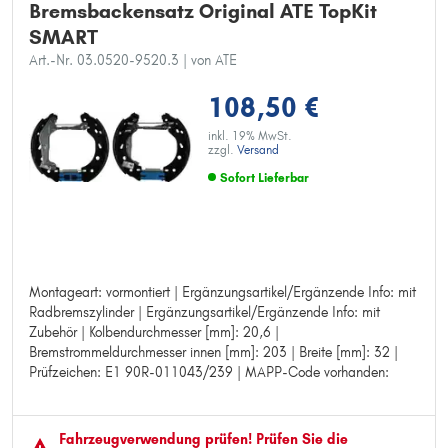
Bremsbackensatz Original ATE TopKit
SMART
Art.-Nr. 03.0520-9520.3
| von ATE
108,50 €
inkl. 19% MwSt.
zzgl.
Versand
Sofort Lieferbar
Montageart: vormontiert | Ergänzungsartikel/Ergänzende Info: mit
Montageart: vormontiert
Radbremszylinder | Ergänzungsartikel/Ergänzende Info: mit
Ergänzungsartikel/Ergänzende Info: mit Radbremszylinder
Zubehör | Kolbendurchmesser [mm]: 20,6 |
Ergänzungsartikel/Ergänzende Info: mit Zubehör
Bremstrommeldurchmesser innen [mm]: 203 | Breite [mm]: 32 |
Kolbendurchmesser [mm]: 20,6
Prüfzeichen: E1 90R-011043/239 | MAPP-Code vorhanden:
Bremstrommeldurchmesser innen [mm]: 203
Breite [mm]: 32
Prüfzeichen: E1 90R-011043/239
MAPP-Code vorhanden:
Fahrzeugver­wendung prüfen! Prüfen Sie die