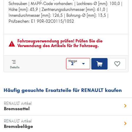
Schrauben | MAPP-Code vorhanden: | Lochkreis-Ø [mm]: 100,0 |
Bearbeitung: legiert/hochgekohlt
Höhe [mm]: 43,9 | Zentrierungsdurchmesser [mm]: 61,0 |
Oberfläche: beschichtet
Innendurchmesser [mm]: 126,5 | Bohrung-Ø [mm]: 13,5 |
Lochanzahl: 4
Prüfzeichen: E1 90R-02C0115/1052
Ergänzungsartikel/Ergänzende Info 2: mit Schrauben
MAPP-Code vorhanden:
Lochkreis-Ø [mm]: 100,0
Höhe [mm]: 43,9
Fahrzeugver­wendung prüfen! Prüfen Sie die
Zentrierungsdurchmesser [mm]: 61,0
Verwendung des Artikels für Ihr Fahrzeug.
Innendurchmesser [mm]: 126,5
Bohrung-Ø [mm]: 13,5
Menge
Prüfzeichen: E1 90R-02C0115/1052
Details
Häufig gesuchte Ersatzteile für RENAULT kaufen
RENAULT Artikel
Bremssattel
RENAULT Artikel
Bremsbeläge