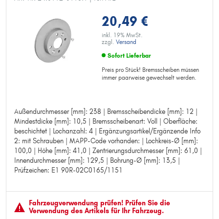
20,49 €
inkl. 19% MwSt.
zzgl.
Versand
Sofort Lieferbar
Preis pro Stück! Bremsscheiben müssen
immer paarweise gewechselt werden.
Außendurchmesser [mm]: 238 | Bremsscheibendicke [mm]: 12 |
Außendurchmesser [mm]: 238
Mindestdicke [mm]: 10,5 | Bremsscheibenart: Voll | Oberfläche:
Bremsscheibendicke [mm]: 12
beschichtet | Lochanzahl: 4 | Ergänzungsartikel/Ergänzende Info
Mindestdicke [mm]: 10,5
2: mit Schrauben | MAPP-Code vorhanden: | Lochkreis-Ø [mm]:
Bremsscheibenart: Voll
100,0 | Höhe [mm]: 41,0 | Zentrierungsdurchmesser [mm]: 61,0 |
Oberfläche: beschichtet
Innendurchmesser [mm]: 129,5 | Bohrung-Ø [mm]: 13,5 |
Lochanzahl: 4
Prüfzeichen: E1 90R-02C0165/1151
Ergänzungsartikel/Ergänzende Info 2: mit Schrauben
MAPP-Code vorhanden:
Lochkreis-Ø [mm]: 100,0
Höhe [mm]: 41,0
Fahrzeugver­wendung prüfen! Prüfen Sie die
Zentrierungsdurchmesser [mm]: 61,0
Verwendung des Artikels für Ihr Fahrzeug.