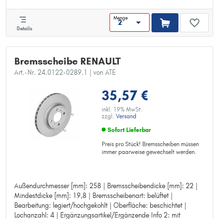
Bohrung-Ø [mm]: 13,5
MAPP-Code vorhanden:
Menge
Prüfzeichen: E1 90R-02C0165/0533
Details
Bremsscheibe RENAULT
Art.-Nr. 24.0122-0289.1
| von ATE
35,57 €
inkl. 19% MwSt.
zzgl.
Versand
Sofort Lieferbar
Preis pro Stück! Bremsscheiben müssen
immer paarweise gewechselt werden.
Außendurchmesser [mm]: 258 | Bremsscheibendicke [mm]: 22 |
Außendurchmesser [mm]: 258
Mindestdicke [mm]: 19,8 | Bremsscheibenart: belüftet |
Bremsscheibendicke [mm]: 22
Bearbeitung: legiert/hochgekohlt | Oberfläche: beschichtet |
Mindestdicke [mm]: 19,8
Lochanzahl: 4 | Ergänzungsartikel/Ergänzende Info 2: mit
Bremsscheibenart: belüftet