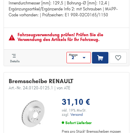
Innendurchmesser [mm]: 129,5 | Bohrung-Ø [mm]: 12,4 |
Oberfläche: beschichtet
Ergänzungsartikel/Ergänzende Info 2: mit Schrauben | MAPP-
Lochanzahl: 4
Code vorhanden: | Prüfzeichen: E1 90R-02C0165/1150
Lochkreis-Ø [mm]: 100,0
Höhe [mm]: 41,0
Zentrierungsdurchmesser [mm]: 61,0
Innendurchmesser [mm]: 129,5
Fahrzeugver­wendung prüfen! Prüfen Sie die
Bohrung-Ø [mm]: 12,4
Verwendung des Artikels für Ihr Fahrzeug.
Ergänzungsartikel/Ergänzende Info 2: mit Schrauben
MAPP-Code vorhanden:
Menge
Prüfzeichen: E1 90R-02C0165/1150
Details
Bremsscheibe RENAULT
Art.-Nr. 24.0120-0125.1
| von ATE
31,10 €
inkl. 19% MwSt.
zzgl.
Versand
Sofort Lieferbar
Preis pro Stück! Bremsscheiben müssen