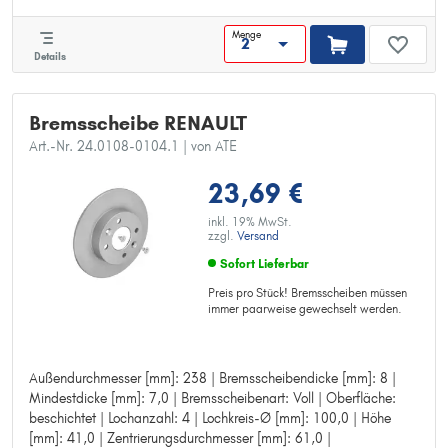
Innendurchmesser [mm]: 129,5
Bohrung-Ø [mm]: 13,5
Menge
Prüfzeichen: E1 90R-02C0165/1151
Details
Bremsscheibe RENAULT
Art.-Nr. 24.0108-0104.1
| von ATE
23,69 €
inkl. 19% MwSt.
zzgl.
Versand
Sofort Lieferbar
Preis pro Stück! Bremsscheiben müssen
immer paarweise gewechselt werden.
Außendurchmesser [mm]: 238 | Bremsscheibendicke [mm]: 8 |
Außendurchmesser [mm]: 238
Mindestdicke [mm]: 7,0 | Bremsscheibenart: Voll | Oberfläche:
Bremsscheibendicke [mm]: 8
beschichtet | Lochanzahl: 4 | Lochkreis-Ø [mm]: 100,0 | Höhe
Mindestdicke [mm]: 7,0
[mm]: 41,0 | Zentrierungsdurchmesser [mm]: 61,0 |
Bremsscheibenart: Voll