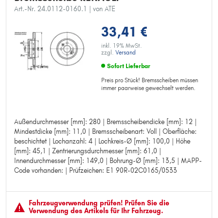
Art.-Nr. 24.0112-0160.1
| von ATE
33,41 €
inkl. 19% MwSt.
zzgl.
Versand
Sofort Lieferbar
Preis pro Stück! Bremsscheiben müssen
immer paarweise gewechselt werden.
Außendurchmesser [mm]: 280 | Bremsscheibendicke [mm]: 12 |
Außendurchmesser [mm]: 280
Mindestdicke [mm]: 11,0 | Bremsscheibenart: Voll | Oberfläche:
Bremsscheibendicke [mm]: 12
beschichtet | Lochanzahl: 4 | Lochkreis-Ø [mm]: 100,0 | Höhe
Mindestdicke [mm]: 11,0
[mm]: 45,1 | Zentrierungsdurchmesser [mm]: 61,0 |
Bremsscheibenart: Voll
Innendurchmesser [mm]: 149,0 | Bohrung-Ø [mm]: 13,5 | MAPP-
Oberfläche: beschichtet
Code vorhanden: | Prüfzeichen: E1 90R-02C0165/0533
Lochanzahl: 4
Lochkreis-Ø [mm]: 100,0
Höhe [mm]: 45,1
Zentrierungsdurchmesser [mm]: 61,0
Fahrzeugver­wendung prüfen! Prüfen Sie die
Innendurchmesser [mm]: 149,0
Verwendung des Artikels für Ihr Fahrzeug.