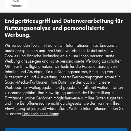
Vorkasse
Unsere Versandpartner
Endgerätezugriff und Datenverarbeitung für
Nutzungsanalyse und personalisierte
Werbung.
Wir verwenden Tools, mit denen wir Informationen Ihres Endgeräts
auslesen/speichern und Ihre Daten verarbeiten. Dabei setzen wir
Die hier dargestellten Daten, insbesondere die gesamte Datenbank, dürfen nicht
Cookies und ähnliche Technologien ein, um Ihnen personalisierte
vervielfältigt werden. Die Vervielfältigung und Verbreitung der Daten und der
Werbung anzuzeigen und nicht-personalisierte Werbung zu schalten.
Datenbank ohne vorherige Einwilligung von TecAlliance und/oder die
Mit Ihrer Einwilligung nutzen wir Tools für die Personalisierung von
Einbeziehung Dritter in solche Aktivitäten ist streng verboten. Jegliche
unautorisierte Nutzung von Inhalten stellt eine Verletzung des Urheberrechts dar
Inhalten und Anzeigen, für die Nutzungsanalyse, Erstellung von
und kann rechtliche Schritte nach sich ziehen.
Nutzerprofilen und Auswertung unserer Werbekampagnen sowie für
Social-Media-Funktionen. Ihre Daten werden auch an unsere
Werbepartner weitergegeben und gegebenenfalls mit weiteren Daten
Vertrag widerrufen
zusammengeführt. Ihre Einwilligung umfasst die Übermittlung in
Drittländer, wobei Behörden möglicherweise auf Ihre Daten zugreifen
und Ihre Betroffenenrechte nicht durchgesetzt werden könnten. Ihre
Einwilligung ist jederzeit widerrufbar. Weitere Informationen finden Sie
© 2026 kfzteile24 GmbH - Alle Rechte vorbehalten.
in unserer
Datenschutzerklärung
.