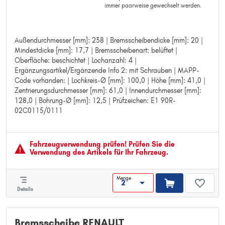
immer paarweise gewechselt werden.
Außendurchmesser [mm]: 238 | Bremsscheibendicke [mm]: 20 |
Außendurchmesser [mm]: 238
Mindestdicke [mm]: 17,7 | Bremsscheibenart: belüftet |
Bremsscheibendicke [mm]: 20
Oberfläche: beschichtet | Lochanzahl: 4 |
Mindestdicke [mm]: 17,7
Ergänzungsartikel/Ergänzende Info 2: mit Schrauben | MAPP-
Bremsscheibenart: belüftet
Code vorhanden: | Lochkreis-Ø [mm]: 100,0 | Höhe [mm]: 41,0 |
Oberfläche: beschichtet
Zentrierungsdurchmesser [mm]: 61,0 | Innendurchmesser [mm]:
Lochanzahl: 4
128,0 | Bohrung-Ø [mm]: 12,5 | Prüfzeichen: E1 90R-
Ergänzungsartikel/Ergänzende Info 2: mit Schrauben
02C0115/0111
MAPP-Code vorhanden:
Lochkreis-Ø [mm]: 100,0
Höhe [mm]: 41,0
Zentrierungsdurchmesser [mm]: 61,0
Fahrzeugver­wendung prüfen! Prüfen Sie die
Innendurchmesser [mm]: 128,0
Verwendung des Artikels für Ihr Fahrzeug.
Bohrung-Ø [mm]: 12,5
Prüfzeichen: E1 90R-02C0115/0111
Menge
Details
Bremsscheibe RENAULT