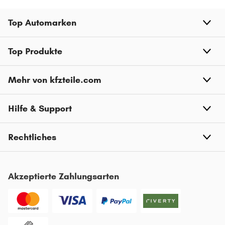
RENAULT KANGOO BE BOP
Top Automarken
RENAULT KOLEOS
RENAULT TRAFIC
Top Produkte
RENAULT 19
Mehr von kfzteile.com
RENAULT MEGANE CC
RENAULT ZOE
Hilfe & Support
RENAULT RAPID
RENAULT TALISMAN
Rechtliches
RENAULT WIND
RENAULT SAFRANE
Akzeptierte Zahlungsarten