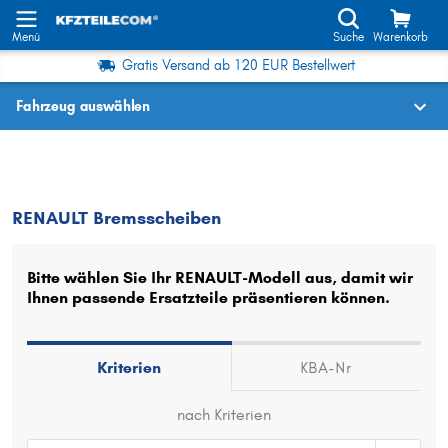
Menü
Suche
Warenkorb
Gratis Versand ab 120 EUR Bestellwert
Fahrzeug auswählen
Fahrzeugauswahl nach KBA-Nr.
RENAULT
Bremsscheiben
RENAULT Bremsscheiben
Wo finde ich die?
Fahrzeug auswählen
Bitte wählen Sie Ihr RENAULT-Modell aus, damit wir
Ihnen passende Ersatzteile präsentieren können.
Oder
Oder Fahrzeugauswahl nach Kriterien:
Kriterien
KBA-Nr
Hersteller wählen
nach Kriterien
Modell wählen