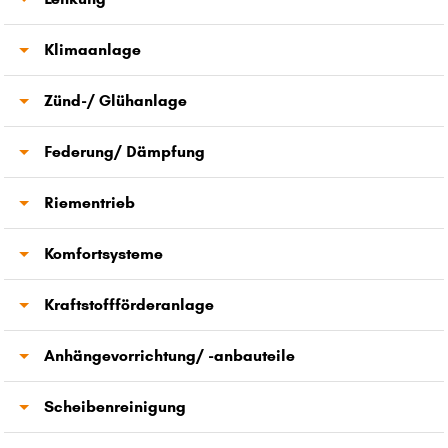
Nebelscheinwerfer
Luftfilter
Thermostat
Lenkgetriebe
Klimaanlage
Wasserpumpe
Spurstangenkopf
Klimakompressor
Zünd-/ Glühanlage
Servopumpe
Klimakondensator
Zündspule
Federung/ Dämpfung
Zündkerzen
Stoßdämpfer
Riementrieb
Domlager
Keilrippenriemen
Komfortsysteme
Zahnriemensatz
Fensterheber
Kraftstoffförderanlage
Kraftstofffilter
Anhängevorrichtung/ -anbauteile
Anhängerkupplung
Scheibenreinigung