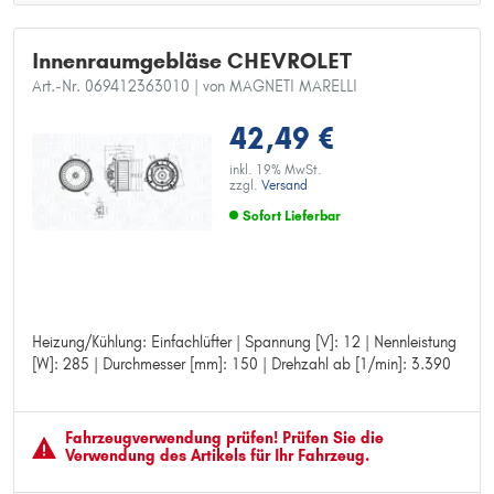
Innenraumgebläse CHEVROLET
Art.-Nr. 069412363010
| von MAGNETI MARELLI
42,49 €
inkl. 19% MwSt.
zzgl.
Versand
Sofort Lieferbar
Heizung/Kühlung: Einfachlüfter | Spannung [V]: 12 | Nennleistung
Heizung/Kühlung: Einfachlüfter
[W]: 285 | Durchmesser [mm]: 150 | Drehzahl ab [1/min]: 3.390
Spannung [V]: 12
Nennleistung [W]: 285
Durchmesser [mm]: 150
Drehzahl ab [1/min]: 3.390
Fahrzeugver­wendung prüfen! Prüfen Sie die
Verwendung des Artikels für Ihr Fahrzeug.