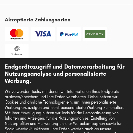
Akzeptierte Zahlungsarten
Vorkasse
Endgerätezugriff und Datenverarbeitung für
Unsere Versandpartner
Nutzungsanalyse und personalisierte
Werbung.
Wir verwenden Tools, mit denen wir Informationen Ihres Endgeräts
auslesen/speichern und Ihre Daten verarbeiten. Dabei setzen wir
Die hier dargestellten Daten, insbesondere die gesamte Datenbank, dürfen nicht
Cookies und ähnliche Technologien ein, um Ihnen personalisierte
vervielfältigt werden. Die Vervielfältigung und Verbreitung der Daten und der
Werbung anzuzeigen und nicht-personalisierte Werbung zu schalten.
Datenbank ohne vorherige Einwilligung von TecAlliance und/oder die
Mit Ihrer Einwilligung nutzen wir Tools für die Personalisierung von
Einbeziehung Dritter in solche Aktivitäten ist streng verboten. Jegliche
Inhalten und Anzeigen, für die Nutzungsanalyse, Erstellung von
unautorisierte Nutzung von Inhalten stellt eine Verletzung des Urheberrechts dar
Nutzerprofilen und Auswertung unserer Werbekampagnen sowie für
und kann rechtliche Schritte nach sich ziehen.
Social-Media-Funktionen. Ihre Daten werden auch an unsere