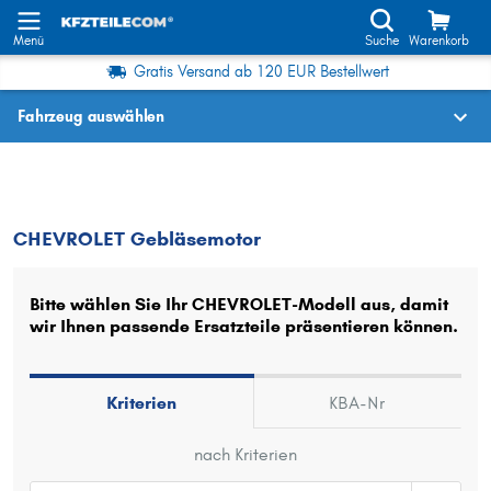
Menü
Suche
Warenkorb
Gratis Versand ab 120 EUR Bestellwert
Fahrzeug auswählen
Fahrzeugauswahl nach KBA-Nr.
CHEVROLET
Gebläsemotor
CHEVROLET Gebläsemotor
Wo finde ich die?
Fahrzeug auswählen
Bitte wählen Sie Ihr CHEVROLET-Modell aus, damit
wir Ihnen passende Ersatzteile präsentieren können.
Oder
Oder Fahrzeugauswahl nach Kriterien:
Kriterien
KBA-Nr
Hersteller wählen
nach Kriterien
Modell wählen