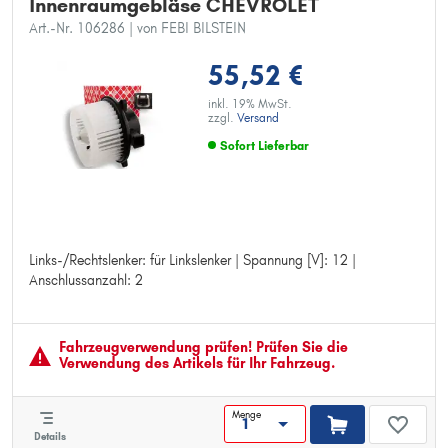
Innenraumgebläse CHEVROLET
Art.-Nr. 106286
| von FEBI BILSTEIN
55,52 €
inkl. 19% MwSt.
zzgl.
Versand
Sofort Lieferbar
Links-/Rechtslenker: für Linkslenker | Spannung [V]: 12 |
Links-/Rechtslenker: für Linkslenker
Anschlussanzahl: 2
Spannung [V]: 12
Anschlussanzahl: 2
Fahrzeugver­wendung prüfen! Prüfen Sie die
Verwendung des Artikels für Ihr Fahrzeug.
Menge
Details