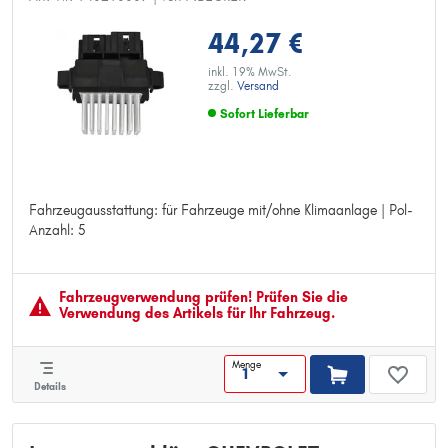
44,27 €
inkl. 19% MwSt.
zzgl.
Versand
Sofort Lieferbar
Fahrzeugausstattung: für Fahrzeuge mit/ohne Klimaanlage | Pol-
Fahrzeugausstattung: für Fahrzeuge mit/ohne Klimaanlage
Anzahl: 5
Pol-Anzahl: 5
Fahrzeugver­wendung prüfen! Prüfen Sie die
Verwendung des Artikels für Ihr Fahrzeug.
Menge
Details