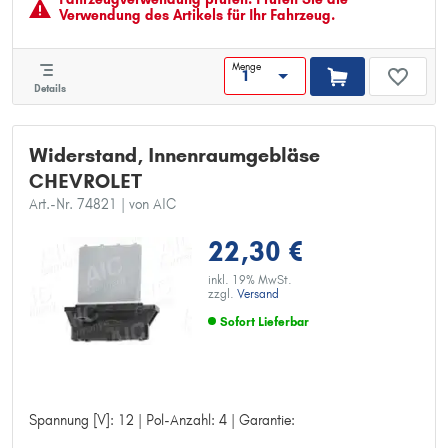
Verwendung des Artikels für Ihr Fahrzeug.
Menge
Details
Widerstand, Innenraumgebläse
CHEVROLET
Art.-Nr. 74821
| von AIC
22,30 €
inkl. 19% MwSt.
zzgl.
Versand
Sofort Lieferbar
Spannung [V]: 12 | Pol-Anzahl: 4 | Garantie:
Spannung [V]: 12
Pol-Anzahl: 4