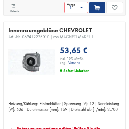
Menge
Details
Innenraumgebläse CHEVROLET
Art.-Nr. 069412275010
| von MAGNETI MARELLI
53,65 €
inkl. 19% MwSt.
zzgl.
Versand
Sofort Lieferbar
Heizung/Kühlung: Einfachlüfter | Spannung [V]: 12 | Nennleistung
Heizung/Kühlung: Einfachlüfter
[W]: 306 | Durchmesser [mm]: 139 | Drehzahl ab [1/min]: 2.700
Spannung [V]: 12
Nennleistung [W]: 306
Durchmesser [mm]: 139
Drehzahl ab [1/min]: 2.700
Fahrzeugver­wendung prüfen! Prüfen Sie die