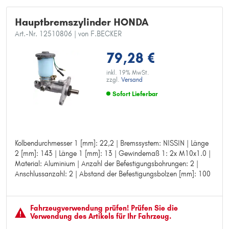
Hauptbremszylinder HONDA
Art.-Nr. 12510806
| von F.BECKER
79,28 €
inkl. 19% MwSt.
zzgl.
Versand
Sofort Lieferbar
Kolbendurchmesser 1 [mm]: 22,2 | Bremssystem: NISSIN | Länge
Kolbendurchmesser 1 [mm]: 22,2
2 [mm]: 143 | Länge 1 [mm]: 13 | Gewindemaß 1: 2x M10x1.0 |
Bremssystem: NISSIN
Material: Aluminium | Anzahl der Befestigungsbohrungen: 2 |
Länge 2 [mm]: 143
Anschlussanzahl: 2 | Abstand der Befestigungsbolzen [mm]: 100
Länge 1 [mm]: 13
Gewindemaß 1: 2x M10x1.0
Material: Aluminium
Anzahl der Befestigungsbohrungen: 2
Fahrzeugver­wendung prüfen! Prüfen Sie die
Anschlussanzahl: 2
Verwendung des Artikels für Ihr Fahrzeug.
Abstand der Befestigungsbolzen [mm]: 100