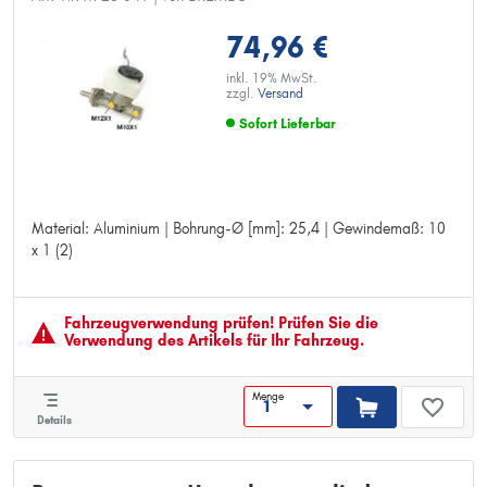
74,96 €
inkl. 19% MwSt.
zzgl.
Versand
Sofort Lieferbar
Material: Aluminium | Bohrung-Ø [mm]: 25,4 | Gewindemaß: 10
Material: Aluminium
x 1 (2)
Bohrung-Ø [mm]: 25,4
Gewindemaß: 10 x 1 (2)
Fahrzeugver­wendung prüfen! Prüfen Sie die
Verwendung des Artikels für Ihr Fahrzeug.
Menge
Details