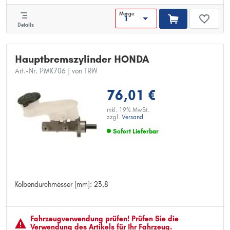
Menge
Details
Hauptbremszylinder HONDA
Art.-Nr. PMK706
| von TRW
76,01 €
inkl. 19% MwSt.
zzgl.
Versand
Sofort Lieferbar
Kolbendurchmesser [mm]: 23,8
Kolbendurchmesser [mm]: 23,8
Fahrzeugver­wendung prüfen! Prüfen Sie die
Verwendung des Artikels für Ihr Fahrzeug.