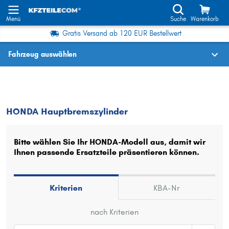
Menü
Suche
Warenkorb
Gratis Versand ab 120 EUR Bestellwert
Fahrzeug auswählen
Fahrzeugauswahl nach KBA-Nr.
HONDA
Hauptbremszylinder
HONDA Hauptbremszylinder
Wo finde ich die?
Fahrzeug auswählen
Bitte wählen Sie Ihr HONDA-Modell aus, damit wir
Ihnen passende Ersatzteile präsentieren können.
Oder
Oder Fahrzeugauswahl nach Kriterien:
Kriterien
KBA-Nr
Hersteller wählen
nach Kriterien
Modell wählen