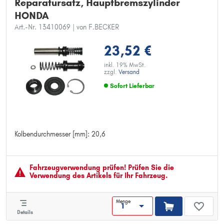
Reparatursatz, Hauptbremszylinder
HONDA
Art.-Nr. 13410069
| von F.BECKER
23,52 €
inkl. 19% MwSt.
zzgl.
Versand
Sofort Lieferbar
Kolbendurchmesser [mm]: 20,6
Kolbendurchmesser [mm]: 20,6
Fahrzeugver­wendung prüfen! Prüfen Sie die
Verwendung des Artikels für Ihr Fahrzeug.
Menge
Details