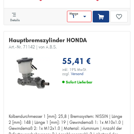
Menge
Details
Hauptbremszylinder HONDA
Art.-Nr. 71142
| von A.B.S.
55,41 €
inkl. 19% MwSt.
zzgl.
Versand
Sofort Lieferbar
Kolbendurchmesser 1 [mm]: 23,8 | Bremssystem: NISSIN | Länge
Kolbendurchmesser 1 [mm]: 23,8
2 [mm]: 148 | Länge 1 [mm]: 19 | Gewindemaß 1: 1x M10x1.0 |
Bremssystem: NISSIN
Gewindemaß 2: 1x M12x1.0 | Material: Aluminium | Anzahl der
Länge 2 [mm]: 148