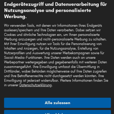
Unsere Versandpartner
Endgerätezugriff und Datenverarbeitung für
Nutzungsanalyse und personalisierte
Werbung.
Wir verwenden Tools, mit denen wir Informationen Ihres Endgeräts
auslesen/speichern und Ihre Daten verarbeiten. Dabei setzen wir
Die hier dargestellten Daten, insbesondere die gesamte Datenbank, dürfen nicht
Cookies und ähnliche Technologien ein, um Ihnen personalisierte
vervielfältigt werden. Die Vervielfältigung und Verbreitung der Daten und der
Werbung anzuzeigen und nicht-personalisierte Werbung zu schalten.
Datenbank ohne vorherige Einwilligung von TecAlliance und/oder die
Mit Ihrer Einwilligung nutzen wir Tools für die Personalisierung von
Einbeziehung Dritter in solche Aktivitäten ist streng verboten. Jegliche
Inhalten und Anzeigen, für die Nutzungsanalyse, Erstellung von
unautorisierte Nutzung von Inhalten stellt eine Verletzung des Urheberrechts dar
Nutzerprofilen und Auswertung unserer Werbekampagnen sowie für
und kann rechtliche Schritte nach sich ziehen.
Social-Media-Funktionen. Ihre Daten werden auch an unsere
Werbepartner weitergegeben und gegebenenfalls mit weiteren Daten
Vertrag widerrufen
zusammengeführt. Ihre Einwilligung umfasst die Übermittlung in
Drittländer, wobei Behörden möglicherweise auf Ihre Daten zugreifen
und Ihre Betroffenenrechte nicht durchgesetzt werden könnten. Ihre
Einwilligung ist jederzeit widerrufbar. Weitere Informationen finden Sie
© 2026 kfzteile24 GmbH - Alle Rechte vorbehalten.
in unserer
Datenschutzerklärung
.
Alle zulassen
¹„Gratis Versand“ oder „ohne Versandkosten“ entsprechen dem Wegfall der
deutschen Versandkostenpauschale von 6,90 €.