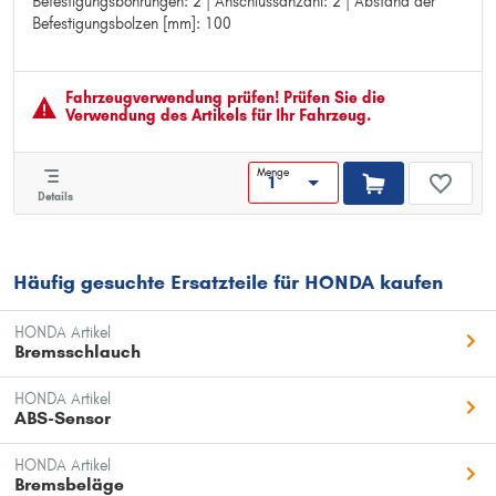
Befestigungsbohrungen: 2 | Anschlussanzahl: 2 | Abstand der
Länge 1 [mm]: 19
Befestigungsbolzen [mm]: 100
Gewindemaß 1: 1x M10x1.0
Gewindemaß 2: 1x M12x1.0
Material: Aluminium
Anzahl der Befestigungsbohrungen: 2
Fahrzeugver­wendung prüfen! Prüfen Sie die
Anschlussanzahl: 2
Verwendung des Artikels für Ihr Fahrzeug.
Abstand der Befestigungsbolzen [mm]: 100
Menge
Details
Häufig gesuchte Ersatzteile für HONDA kaufen
HONDA Artikel
Bremsschlauch
HONDA Artikel
ABS-Sensor
HONDA Artikel
Bremsbeläge