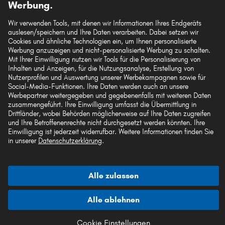
Werbung.
Wir verwenden Tools, mit denen wir Informationen Ihres Endgeräts
auslesen/speichern und Ihre Daten verarbeiten. Dabei setzen wir
Die hier dargestellten Daten, insbesondere die gesamte Datenbank, dürfen nicht
Cookies und ähnliche Technologien ein, um Ihnen personalisierte
vervielfältigt werden. Die Vervielfältigung und Verbreitung der Daten und der
Werbung anzuzeigen und nicht-personalisierte Werbung zu schalten.
Datenbank ohne vorherige Einwilligung von TecAlliance und/oder die
Mit Ihrer Einwilligung nutzen wir Tools für die Personalisierung von
Einbeziehung Dritter in solche Aktivitäten ist streng verboten. Jegliche
Inhalten und Anzeigen, für die Nutzungsanalyse, Erstellung von
unautorisierte Nutzung von Inhalten stellt eine Verletzung des Urheberrechts dar
Nutzerprofilen und Auswertung unserer Werbekampagnen sowie für
und kann rechtliche Schritte nach sich ziehen.
Social-Media-Funktionen. Ihre Daten werden auch an unsere
Werbepartner weitergegeben und gegebenenfalls mit weiteren Daten
Vertrag widerrufen
zusammengeführt. Ihre Einwilligung umfasst die Übermittlung in
Drittländer, wobei Behörden möglicherweise auf Ihre Daten zugreifen
und Ihre Betroffenenrechte nicht durchgesetzt werden könnten. Ihre
Einwilligung ist jederzeit widerrufbar. Weitere Informationen finden Sie
© 2026 kfzteile24 GmbH - Alle Rechte vorbehalten.
in unserer
Datenschutzerklärung
.
Alle zulassen
¹„Gratis Versand“ oder „ohne Versandkosten“ entsprechen dem Wegfall der
deutschen Versandkostenpauschale von 6,90 €.
Alle ablehnen
Cookie Einstellungen