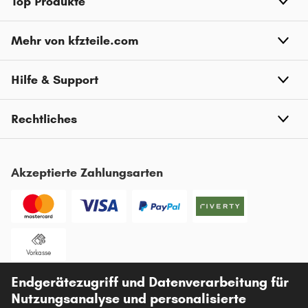
Top Produkte
Mehr von kfzteile.com
Hilfe & Support
Rechtliches
Akzeptierte Zahlungsarten
Vorkasse
Endgerätezugriff und Datenverarbeitung für
Unsere Versandpartner
Nutzungsanalyse und personalisierte