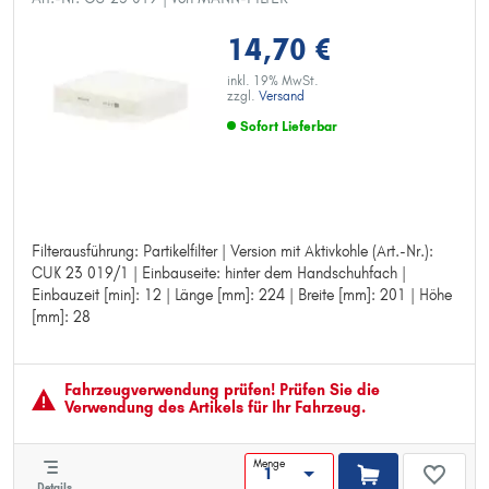
14,70 €
inkl. 19% MwSt.
zzgl.
Versand
Sofort Lieferbar
Filterausführung: Partikelfilter | Version mit Aktivkohle (Art.-Nr.):
Filterausführung: Partikelfilter
CUK 23 019/1 | Einbauseite: hinter dem Handschuhfach |
Version mit Aktivkohle (Art.-Nr.): CUK 23 019/1
Einbauzeit [min]: 12 | Länge [mm]: 224 | Breite [mm]: 201 | Höhe
Einbauseite: hinter dem Handschuhfach
[mm]: 28
Einbauzeit [min]: 12
Länge [mm]: 224
Breite [mm]: 201
Höhe [mm]: 28
Fahrzeugver­wendung prüfen! Prüfen Sie die
Verwendung des Artikels für Ihr Fahrzeug.
Menge
Details