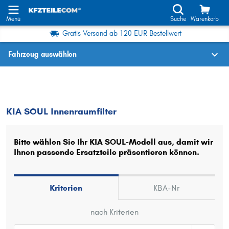
Menü
Suche
Warenkorb
Gratis Versand ab 120 EUR Bestellwert
Fahrzeug auswählen
Fahrzeugauswahl nach KBA-Nr.
SOUL
Innenraumfilter
KIA SOUL Innenraumfilter
Wo finde ich die?
Fahrzeug auswählen
Bitte wählen Sie Ihr KIA SOUL-Modell aus, damit wir
Ihnen passende Ersatzteile präsentieren können.
Oder
Oder Fahrzeugauswahl nach Kriterien:
Kriterien
KBA-Nr
Hersteller wählen
nach Kriterien
Modell wählen