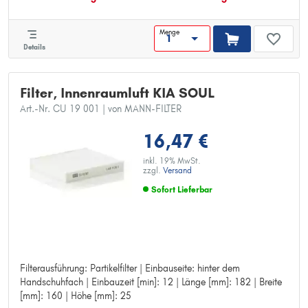
Menge
Details
Filter, Innenraumluft KIA SOUL
Art.-Nr. CU 19 001
| von MANN-FILTER
16,47 €
inkl. 19% MwSt.
zzgl.
Versand
Sofort Lieferbar
Filterausführung: Partikelfilter | Einbauseite: hinter dem
Filterausführung: Partikelfilter
Handschuhfach | Einbauzeit [min]: 12 | Länge [mm]: 182 | Breite
Einbauseite: hinter dem Handschuhfach
[mm]: 160 | Höhe [mm]: 25
Einbauzeit [min]: 12