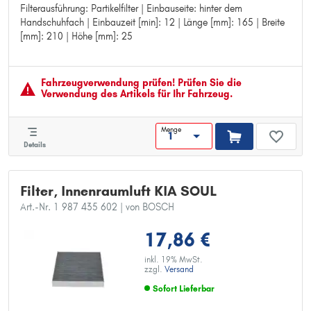
Filterausführung: Partikelfilter | Einbauseite: hinter dem
Filterausführung: Partikelfilter
Handschuhfach | Einbauzeit [min]: 12 | Länge [mm]: 165 | Breite
Einbauseite: hinter dem Handschuhfach
[mm]: 210 | Höhe [mm]: 25
Einbauzeit [min]: 12
Länge [mm]: 165
Breite [mm]: 210
Höhe [mm]: 25
Fahrzeugver­wendung prüfen! Prüfen Sie die
Verwendung des Artikels für Ihr Fahrzeug.
Menge
Details
Filter, Innenraumluft KIA SOUL
Art.-Nr. 1 987 435 602
| von BOSCH
17,86 €
inkl. 19% MwSt.
zzgl.
Versand
Sofort Lieferbar