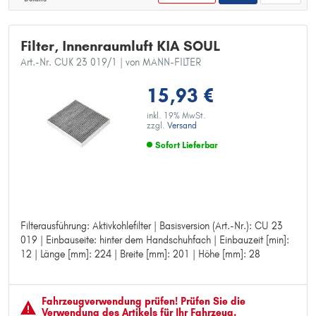
Filter, Innenraumluft KIA SOUL
Art.-Nr. CUK 23 019/1
| von MANN-FILTER
15,93 €
inkl. 19% MwSt.
zzgl.
Versand
Sofort Lieferbar
Filterausführung: Aktivkohlefilter | Basisversion (Art.-Nr.): CU 23
Filterausführung: Aktivkohlefilter
019 | Einbauseite: hinter dem Handschuhfach | Einbauzeit [min]:
Basisversion (Art.-Nr.): CU 23 019
12 | Länge [mm]: 224 | Breite [mm]: 201 | Höhe [mm]: 28
Einbauseite: hinter dem Handschuhfach
Einbauzeit [min]: 12
Länge [mm]: 224
Breite [mm]: 201
Fahrzeugver­wendung prüfen! Prüfen Sie die
Höhe [mm]: 28
Verwendung des Artikels für Ihr Fahrzeug.