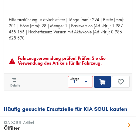
Filterausführung: Aktivkohlefilter | Länge [mm]: 224 | Breite [mm]:
Filterausführung: Aktivkohlefilter
201 | Höhe [mm]: 28 | Menge: 1 | Basisversion (Art.-Nr.): 1 987
Länge [mm]: 224
435 133 | Hocheffizienz Version mit Aktivkohle (Art.-Nr.): 0 986
Breite [mm]: 201
628 590
Höhe [mm]: 28
Menge: 1
Basisversion (Art.-Nr.): 1 987 435 133
Hocheffizienz Version mit Aktivkohle (Art.-Nr.): 0 986 628 590
Fahrzeugver­wendung prüfen! Prüfen Sie die
Verwendung des Artikels für Ihr Fahrzeug.
Menge
Details
Häufig gesuchte Ersatzteile für KIA SOUL kaufen
KIA SOUL Artikel
Ölfilter