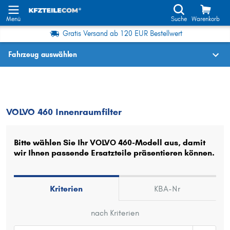
Menü
Suche
Warenkorb
Gratis Versand ab 120 EUR Bestellwert
Fahrzeug auswählen
Fahrzeugauswahl nach KBA-Nr.
460
Innenraumfilter
VOLVO 460 Innenraumfilter
Wo finde ich die?
Fahrzeug auswählen
Bitte wählen Sie Ihr VOLVO 460-Modell aus, damit
wir Ihnen passende Ersatzteile präsentieren können.
Oder
Oder Fahrzeugauswahl nach Kriterien:
Kriterien
KBA-Nr
Hersteller wählen
nach Kriterien
Modell wählen