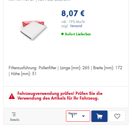
8,07 €
inkl. 19% MwSt.
zzgl.
Versand
Sofort Lieferbar
Filterausführung: Pollenfilter | Länge [mm]: 265 | Breite [mm]: 172
Filterausführung: Pollenfilter
| Höhe [mm]: 31
Länge [mm]: 265
Breite [mm]: 172
Höhe [mm]: 31
Fahrzeugver­wendung prüfen! Prüfen Sie die
Verwendung des Artikels für Ihr Fahrzeug.
Menge
Details