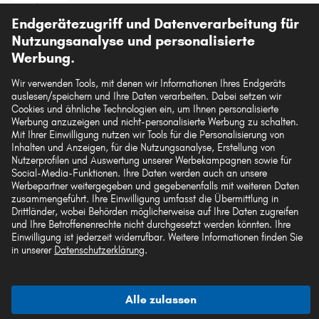
Vorkasse
Endgerätezugriff und Datenverarbeitung für
Unsere Versandpartner
Nutzungsanalyse und personalisierte
Werbung.
Wir verwenden Tools, mit denen wir Informationen Ihres Endgeräts
auslesen/speichern und Ihre Daten verarbeiten. Dabei setzen wir
Cookies und ähnliche Technologien ein, um Ihnen personalisierte
Die hier dargestellten Daten, insbesondere die gesamte Datenbank, dürfen nicht
Werbung anzuzeigen und nicht-personalisierte Werbung zu schalten.
vervielfältigt werden. Die Vervielfältigung und Verbreitung der Daten und der
Mit Ihrer Einwilligung nutzen wir Tools für die Personalisierung von
Datenbank ohne vorherige Einwilligung von TecAlliance und/oder die
Inhalten und Anzeigen, für die Nutzungsanalyse, Erstellung von
Einbeziehung Dritter in solche Aktivitäten ist streng verboten. Jegliche
Nutzerprofilen und Auswertung unserer Werbekampagnen sowie für
unautorisierte Nutzung von Inhalten stellt eine Verletzung des Urheberrechts dar
Social-Media-Funktionen. Ihre Daten werden auch an unsere
und kann rechtliche Schritte nach sich ziehen.
Werbepartner weitergegeben und gegebenenfalls mit weiteren Daten
zusammengeführt. Ihre Einwilligung umfasst die Übermittlung in
Vertrag widerrufen
Drittländer, wobei Behörden möglicherweise auf Ihre Daten zugreifen
und Ihre Betroffenenrechte nicht durchgesetzt werden könnten. Ihre
Einwilligung ist jederzeit widerrufbar. Weitere Informationen finden Sie
in unserer
Datenschutzerklärung
.
© 2026 kfzteile24 GmbH - Alle Rechte vorbehalten.
Alle zulassen