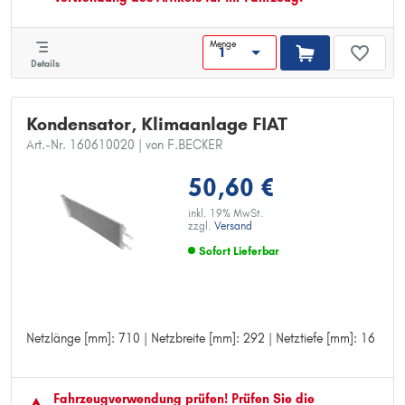
Menge
Details
Kondensator, Klimaanlage FIAT
Art.-Nr. 160610020
| von F.BECKER
50,60 €
inkl. 19% MwSt.
zzgl.
Versand
Sofort Lieferbar
Netzlänge [mm]: 710 | Netzbreite [mm]: 292 | Netztiefe [mm]: 16
Netzlänge [mm]: 710
Netzbreite [mm]: 292
Netztiefe [mm]: 16
Fahrzeugver­wendung prüfen! Prüfen Sie die