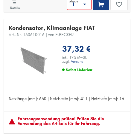
Menge
Details
Kondensator, Klimaanlage FIAT
Art.-Nr. 160610016
| von F.BECKER
37,32 €
inkl. 19% MwSt.
zzgl.
Versand
Sofort Lieferbar
Netzlänge [mm]: 660 | Netzbreite [mm]: 411 | Netztiefe [mm]: 16
Netzlänge [mm]: 660
Netzbreite [mm]: 411
Netztiefe [mm]: 16
Fahrzeugver­wendung prüfen! Prüfen Sie die
Verwendung des Artikels für Ihr Fahrzeug.