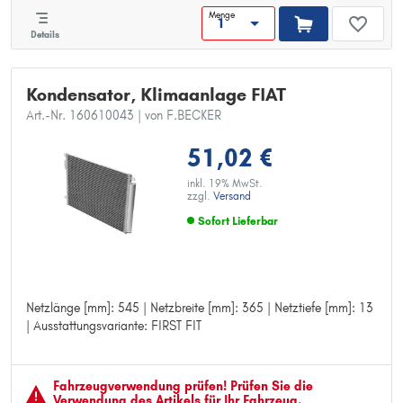
Menge
Details
Kondensator, Klimaanlage FIAT
Art.-Nr. 160610043
| von F.BECKER
51,02 €
inkl. 19% MwSt.
zzgl.
Versand
Sofort Lieferbar
Netzlänge [mm]: 545 | Netzbreite [mm]: 365 | Netztiefe [mm]: 13
Netzlänge [mm]: 545
| Ausstattungsvariante: FIRST FIT
Netzbreite [mm]: 365
Netztiefe [mm]: 13
Ausstattungsvariante: FIRST FIT
Fahrzeugver­wendung prüfen! Prüfen Sie die
Verwendung des Artikels für Ihr Fahrzeug.