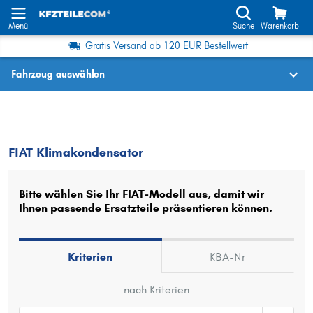
Menü
Suche
Warenkorb
Gratis Versand ab 120 EUR Bestellwert
Fahrzeug auswählen
Fahrzeugauswahl nach KBA-Nr.
FIAT
Klimakondensator
FIAT Klimakondensator
Wo finde ich die?
Fahrzeug auswählen
Bitte wählen Sie Ihr FIAT-Modell aus, damit wir
Ihnen passende Ersatzteile präsentieren können.
Oder
Oder Fahrzeugauswahl nach Kriterien:
Kriterien
KBA-Nr
Hersteller wählen
nach Kriterien
Modell wählen