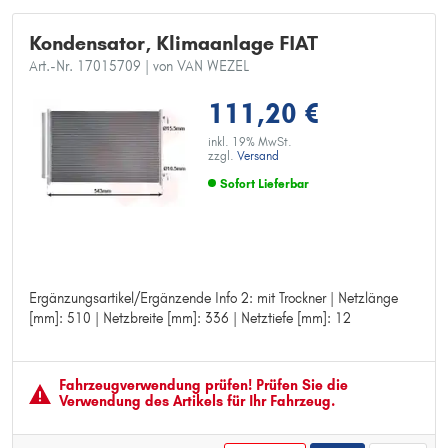
Kondensator, Klimaanlage FIAT
Art.-Nr. 17015709
| von VAN WEZEL
111,20 €
inkl. 19% MwSt.
zzgl.
Versand
Sofort Lieferbar
Ergänzungsartikel/Ergänzende Info 2: mit Trockner | Netzlänge
Ergänzungsartikel/Ergänzende Info 2: mit Trockner
[mm]: 510 | Netzbreite [mm]: 336 | Netztiefe [mm]: 12
Netzlänge [mm]: 510
Netzbreite [mm]: 336
Netztiefe [mm]: 12
Fahrzeugver­wendung prüfen! Prüfen Sie die
Verwendung des Artikels für Ihr Fahrzeug.