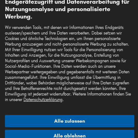
Endgerätezugriff und Datenverarbeitung für
Unsere Versandpartner
FIAT PALIO
Nutzungsanalyse und personalisierte
FIAT STRADA
Werbung.
FIAT UNO
Wir verwenden Tools, mit denen wir Informationen Ihres Endgeräts
auslesen/speichern und Ihre Daten verarbeiten. Dabei setzen wir
FIAT COUPE
Die hier dargestellten Daten, insbesondere die gesamte Datenbank, dürfen nicht
Cookies und ähnliche Technologien ein, um Ihnen personalisierte
vervielfältigt werden. Die Vervielfältigung und Verbreitung der Daten und der
Werbung anzuzeigen und nicht-personalisierte Werbung zu schalten.
Datenbank ohne vorherige Einwilligung von TecAlliance und/oder die
Mit Ihrer Einwilligung nutzen wir Tools für die Personalisierung von
Einbeziehung Dritter in solche Aktivitäten ist streng verboten. Jegliche
Inhalten und Anzeigen, für die Nutzungsanalyse, Erstellung von
unautorisierte Nutzung von Inhalten stellt eine Verletzung des Urheberrechts dar
Nutzerprofilen und Auswertung unserer Werbekampagnen sowie für
und kann rechtliche Schritte nach sich ziehen.
Social-Media-Funktionen. Ihre Daten werden auch an unsere
Werbepartner weitergegeben und gegebenenfalls mit weiteren Daten
Vertrag widerrufen
zusammengeführt. Ihre Einwilligung umfasst die Übermittlung in
Drittländer, wobei Behörden möglicherweise auf Ihre Daten zugreifen
und Ihre Betroffenenrechte nicht durchgesetzt werden könnten. Ihre
Einwilligung ist jederzeit widerrufbar. Weitere Informationen finden Sie
© 2026 kfzteile24 GmbH - Alle Rechte vorbehalten.
in unserer
Datenschutzerklärung
.
Alle zulassen
¹„Gratis Versand“ oder „ohne Versandkosten“ entsprechen dem Wegfall der
deutschen Versandkostenpauschale von 6,90 €.
Alle ablehnen