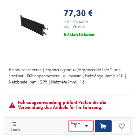
77,30 €
inkl. 19% MwSt.
zzgl.
Versand
Sofort Lieferbar
Einbauseite: vorne | Ergänzungsartikel/Ergänzende Info 2: mit
Einbauseite: vorne
Trockner | Kühlrippenmaterial: Aluminium | Netzlänge [mm]: 710 |
Ergänzungsartikel/Ergänzende Info 2: mit Trockner
Netzbreite [mm]: 295 | Netztiefe [mm]: 16
Kühlrippenmaterial: Aluminium
Netzlänge [mm]: 710
Netzbreite [mm]: 295
Netztiefe [mm]: 16
Fahrzeugver­wendung prüfen! Prüfen Sie die
Verwendung des Artikels für Ihr Fahrzeug.
Menge
Details