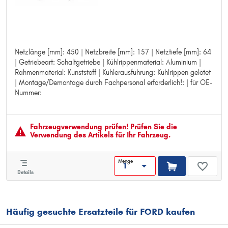
Netzlänge [mm]: 450 | Netzbreite [mm]: 157 | Netztiefe [mm]: 64
Netzlänge [mm]: 450
| Getriebeart: Schaltgetriebe | Kühlrippenmaterial: Aluminium |
Netzbreite [mm]: 157
Rahmenmaterial: Kunststoff | Kühlerausführung: Kühlrippen gelötet
Netztiefe [mm]: 64
| Montage/Demontage durch Fachpersonal erforderlich!: | für OE-
Getriebeart: Schaltgetriebe
Nummer:
Kühlrippenmaterial: Aluminium
Rahmenmaterial: Kunststoff
Kühlerausführung: Kühlrippen gelötet
Montage/Demontage durch Fachpersonal erforderlich!:
Fahrzeugver­wendung prüfen! Prüfen Sie die
für OE-Nummer:
Verwendung des Artikels für Ihr Fahrzeug.
Menge
Details
Häufig gesuchte Ersatzteile für FORD kaufen