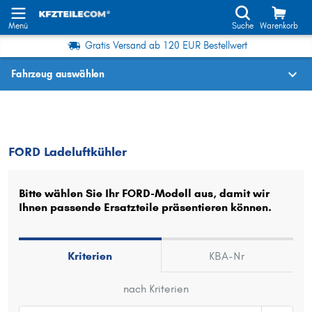
Menü
Suche
Warenkorb
Gratis Versand ab 120 EUR Bestellwert
Fahrzeug auswählen
Fahrzeugauswahl nach KBA-Nr.
FORD
Ladeluftkühler
FORD Ladeluftkühler
Wo finde ich die?
Fahrzeug auswählen
Bitte wählen Sie Ihr FORD-Modell aus, damit wir
Ihnen passende Ersatzteile präsentieren können.
Oder
Oder Fahrzeugauswahl nach Kriterien:
Kriterien
KBA-Nr
Hersteller wählen
nach Kriterien
Modell wählen