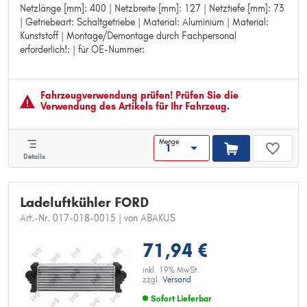
Netzlänge [mm]: 400 | Netzbreite [mm]: 127 | Netztiefe [mm]: 73
Netzlänge [mm]: 400
| Getriebeart: Schaltgetriebe | Material: Aluminium | Material:
Netzbreite [mm]: 127
Kunststoff | Montage/Demontage durch Fachpersonal
Netztiefe [mm]: 73
erforderlich!: | für OE-Nummer:
Getriebeart: Schaltgetriebe
Material: Aluminium
Material: Kunststoff
Montage/Demontage durch Fachpersonal erforderlich!:
Fahrzeugver­wendung prüfen! Prüfen Sie die
für OE-Nummer:
Verwendung des Artikels für Ihr Fahrzeug.
Menge
Details
Ladeluftkühler FORD
Art.-Nr. 017-018-0015
| von ABAKUS
71,94 €
inkl. 19% MwSt.
zzgl.
Versand
Sofort Lieferbar