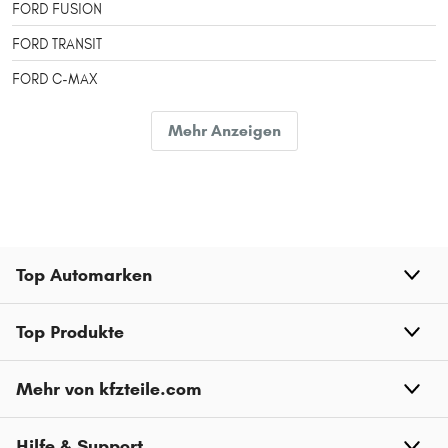
FORD FUSION
FORD TRANSIT
FORD C-MAX
FORD S-MAX
Mehr Anzeigen
FORD GRAND C-MAX
FORD ESCORT
FORD B-MAX
FORD RANGER
Top Automarken
FORD TRANSIT CUSTOM
FORD TRANSIT CONNECT
Top Produkte
FORD ECOSPORT
Mehr von kfzteile.com
FORD TOURNEO CONNECT
FORD TOURNEO CONNECT / GRAND TOURNEO CONNECT
Hilfe & Support