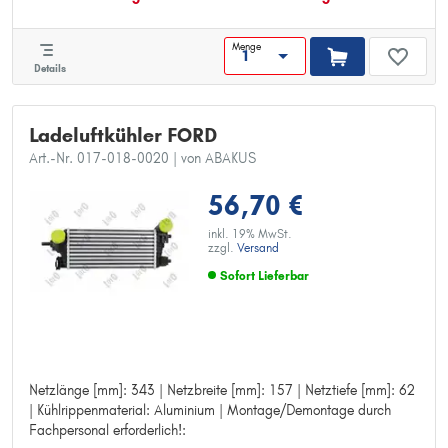
Menge
Details
Ladeluftkühler FORD
Art.-Nr. 017-018-0020
| von ABAKUS
56,70 €
inkl. 19% MwSt.
zzgl.
Versand
Sofort Lieferbar
Netzlänge [mm]: 343 | Netzbreite [mm]: 157 | Netztiefe [mm]: 62
Netzlänge [mm]: 343
| Kühlrippenmaterial: Aluminium | Montage/Demontage durch
Netzbreite [mm]: 157
Fachpersonal erforderlich!:
Netztiefe [mm]: 62