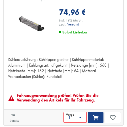
74,96 €
inkl. 19% MwSt.
zzgl.
Versand
Sofort Lieferbar
Kühlerausführung: Kühlrippen gelötet | Kühlrippenmaterial:
Kühlerausführung: Kühlrippen gelötet
Aluminium | Kühlungsart: luftgekühlt | Netzlänge [mm]: 660 |
Kühlrippenmaterial: Aluminium
Netzbreite [mm]: 152 | Netztiefe [mm]: 64 | Material
Kühlungsart: luftgekühlt
Wasserkasten (Kühler): Kunststoff
Netzlänge [mm]: 660
Netzbreite [mm]: 152
Netztiefe [mm]: 64
Material Wasserkasten (Kühler): Kunststoff
Fahrzeugver­wendung prüfen! Prüfen Sie die
Verwendung des Artikels für Ihr Fahrzeug.
Menge
Details