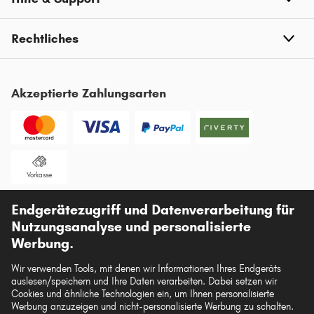
FORD PUMA
FORD TOURNEO CUSTOM
Rechtliches
FORD ESCORT CLASSIC
FORD SIERRA
Akzeptierte Zahlungsarten
FORD TOURNEO COURIER
FORD COURIER
FORD TRANSIT COURIER
Vorkasse
FORD CAPRI
Unsere Versandpartner
FORD TAUNUS
Endgerätezugriff und Datenverarbeitung für
Nutzungsanalyse und personalisierte
Werbung.
Wir verwenden Tools, mit denen wir Informationen Ihres Endgeräts
auslesen/speichern und Ihre Daten verarbeiten. Dabei setzen wir
Die hier dargestellten Daten, insbesondere die gesamte Datenbank, dürfen nicht
Cookies und ähnliche Technologien ein, um Ihnen personalisierte
vervielfältigt werden. Die Vervielfältigung und Verbreitung der Daten und der
Werbung anzuzeigen und nicht-personalisierte Werbung zu schalten.
Datenbank ohne vorherige Einwilligung von TecAlliance und/oder die