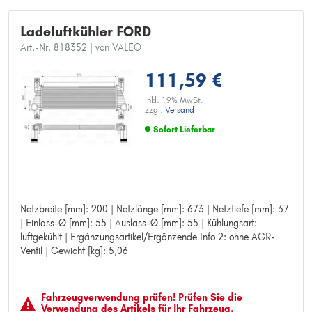
Ladeluftkühler FORD
Art.-Nr. 818352
| von VALEO
111,59 €
inkl. 19% MwSt.
zzgl.
Versand
Sofort Lieferbar
Netzbreite [mm]: 200 | Netzlänge [mm]: 673 | Netztiefe [mm]: 37
Netzbreite [mm]: 200
| Einlass-Ø [mm]: 55 | Auslass-Ø [mm]: 55 | Kühlungsart:
Netzlänge [mm]: 673
luftgekühlt | Ergänzungsartikel/Ergänzende Info 2: ohne AGR-
Netztiefe [mm]: 37
Ventil | Gewicht [kg]: 5,06
Einlass-Ø [mm]: 55
Auslass-Ø [mm]: 55
Kühlungsart: luftgekühlt
Ergänzungsartikel/Ergänzende Info 2: ohne AGR-Ventil
Fahrzeugver­wendung prüfen! Prüfen Sie die
Gewicht [kg]: 5,06
Verwendung des Artikels für Ihr Fahrzeug.