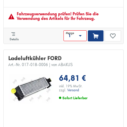
Kühlrippenmaterial: Aluminium
Montage/Demontage durch Fachpersonal erforderlich!:
Fahrzeugver­wendung prüfen! Prüfen Sie die
Verwendung des Artikels für Ihr Fahrzeug.
Menge
Details
Ladeluftkühler FORD
Art.-Nr. 017-018-0006
| von ABAKUS
64,81 €
inkl. 19% MwSt.
zzgl.
Versand
Sofort Lieferbar