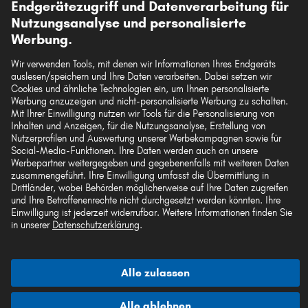
Endgerätezugriff und Datenverarbeitung für
Unsere Versandpartner
PEUGEOT 4007
Nutzungsanalyse und personalisierte
PEUGEOT 806
Werbung.
PEUGEOT 508
Wir verwenden Tools, mit denen wir Informationen Ihres Endgeräts
auslesen/speichern und Ihre Daten verarbeiten. Dabei setzen wir
PEUGEOT EXPERT Tepee
Die hier dargestellten Daten, insbesondere die gesamte Datenbank, dürfen nicht
Cookies und ähnliche Technologien ein, um Ihnen personalisierte
vervielfältigt werden. Die Vervielfältigung und Verbreitung der Daten und der
Werbung anzuzeigen und nicht-personalisierte Werbung zu schalten.
PEUGEOT BIPPER
Datenbank ohne vorherige Einwilligung von TecAlliance und/oder die
Mit Ihrer Einwilligung nutzen wir Tools für die Personalisierung von
Einbeziehung Dritter in solche Aktivitäten ist streng verboten. Jegliche
Inhalten und Anzeigen, für die Nutzungsanalyse, Erstellung von
PEUGEOT 405
unautorisierte Nutzung von Inhalten stellt eine Verletzung des Urheberrechts dar
Nutzerprofilen und Auswertung unserer Werbekampagnen sowie für
und kann rechtliche Schritte nach sich ziehen.
Social-Media-Funktionen. Ihre Daten werden auch an unsere
Werbepartner weitergegeben und gegebenenfalls mit weiteren Daten
Vertrag widerrufen
zusammengeführt. Ihre Einwilligung umfasst die Übermittlung in
Drittländer, wobei Behörden möglicherweise auf Ihre Daten zugreifen
und Ihre Betroffenenrechte nicht durchgesetzt werden könnten. Ihre
Einwilligung ist jederzeit widerrufbar. Weitere Informationen finden Sie
© 2026 kfzteile24 GmbH - Alle Rechte vorbehalten.
in unserer
Datenschutzerklärung
.
Alle zulassen
¹„Gratis Versand“ oder „ohne Versandkosten“ entsprechen dem Wegfall der
deutschen Versandkostenpauschale von 6,90 €.
Alle ablehnen