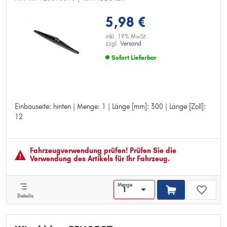
5,98 €
inkl. 19% MwSt.
zzgl.
Versand
Sofort Lieferbar
Einbauseite: hinten | Menge: 1 | Länge [mm]: 300 | Länge [Zoll]:
Einbauseite: hinten
12
Menge: 1
Länge [mm]: 300
Länge [Zoll]: 12
Fahrzeugver­wendung prüfen! Prüfen Sie die
Verwendung des Artikels für Ihr Fahrzeug.
Menge
Details