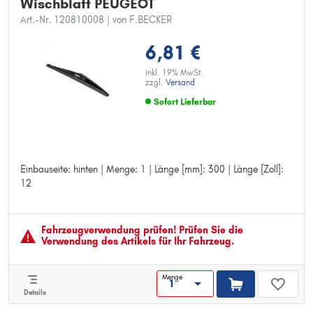
Wischblatt PEUGEOT
Art.-Nr. 120810008
| von F.BECKER
6,81 €
inkl. 19% MwSt.
zzgl.
Versand
Sofort Lieferbar
Einbauseite: hinten | Menge: 1 | Länge [mm]: 300 | Länge [Zoll]:
Einbauseite: hinten
12
Menge: 1
Länge [mm]: 300
Länge [Zoll]: 12
Fahrzeugver­wendung prüfen! Prüfen Sie die
Verwendung des Artikels für Ihr Fahrzeug.
Menge
Details