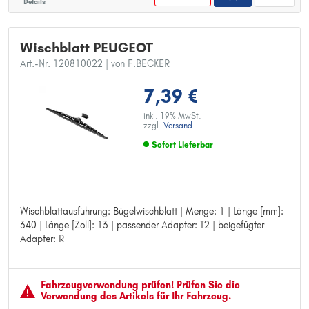
Details
Wischblatt PEUGEOT
Art.-Nr. 120810022
| von F.BECKER
7,39 €
inkl. 19% MwSt.
zzgl.
Versand
Sofort Lieferbar
Wischblattausführung: Bügelwischblatt | Menge: 1 | Länge [mm]:
Wischblattausführung: Bügelwischblatt
340 | Länge [Zoll]: 13 | passender Adapter: T2 | beigefügter
Menge: 1
Adapter: R
Länge [mm]: 340
Länge [Zoll]: 13
passender Adapter: T2
beigefügter Adapter: R
Fahrzeugver­wendung prüfen! Prüfen Sie die
Verwendung des Artikels für Ihr Fahrzeug.