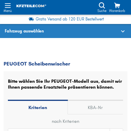
Menü
Suche
Warenkorb
Gratis Versand ab 120 EUR Bestellwert
Fahrzeug auswählen
Fahrzeugauswahl nach KBA-Nr.
PEUGEOT
Scheibenwischer
PEUGEOT Scheibenwischer
Wo finde ich die?
Fahrzeug auswählen
Bitte wählen Sie Ihr PEUGEOT-Modell aus, damit wir
Ihnen passende Ersatzteile präsentieren können.
Oder
Oder Fahrzeugauswahl nach Kriterien:
Kriterien
KBA-Nr
Hersteller wählen
nach Kriterien
Modell wählen