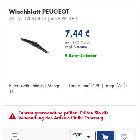
Wischblatt PEUGEOT
Art.-Nr. 120810017
| von F.BECKER
7,44 €
inkl. 19% MwSt.
zzgl.
Versand
Sofort Lieferbar
Einbauseite: hinten | Menge: 1 | Länge [mm]: 290 | Länge [Zoll]:
Einbauseite: hinten
11
Menge: 1
Länge [mm]: 290
Länge [Zoll]: 11
Fahrzeugver­wendung prüfen! Prüfen Sie die
Verwendung des Artikels für Ihr Fahrzeug.
Menge