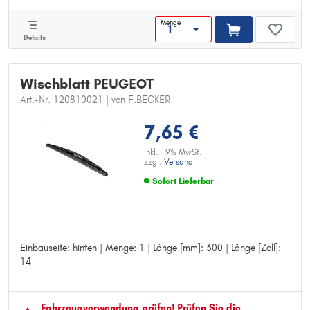
Menge
Details
Wischblatt PEUGEOT
Art.-Nr. 120810021
| von F.BECKER
7,65 €
inkl. 19% MwSt.
zzgl.
Versand
Sofort Lieferbar
Einbauseite: hinten | Menge: 1 | Länge [mm]: 300 | Länge [Zoll]:
Einbauseite: hinten
14
Menge: 1
Länge [mm]: 300
Länge [Zoll]: 14
Fahrzeugver­wendung prüfen! Prüfen Sie die