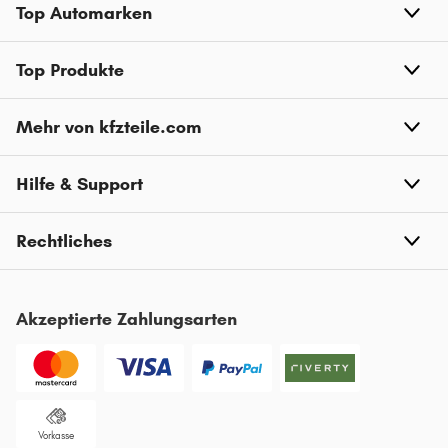
Top Automarken
OPEL MOVANO
OPEL KADETT
Top Produkte
OPEL ANTARA
Mehr von kfzteile.com
OPEL CASCADA
OPEL CALIBRA
Hilfe & Support
OPEL FRONTERA
OPEL REKORD
Rechtliches
OPEL ASCONA
OPEL SINTRA
Akzeptierte Zahlungsarten
OPEL GT
OPEL MANTA
OPEL ASTRA J
Vorkasse