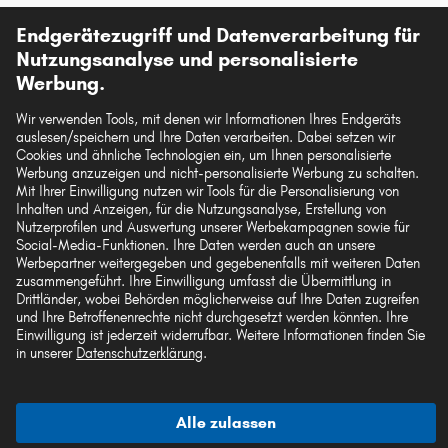
Unsere Versandpartner
Endgerätezugriff und Datenverarbeitung für
Nutzungsanalyse und personalisierte
Werbung.
Wir verwenden Tools, mit denen wir Informationen Ihres Endgeräts
auslesen/speichern und Ihre Daten verarbeiten. Dabei setzen wir
Die hier dargestellten Daten, insbesondere die gesamte Datenbank, dürfen nicht
Cookies und ähnliche Technologien ein, um Ihnen personalisierte
vervielfältigt werden. Die Vervielfältigung und Verbreitung der Daten und der
Werbung anzuzeigen und nicht-personalisierte Werbung zu schalten.
Datenbank ohne vorherige Einwilligung von TecAlliance und/oder die
Mit Ihrer Einwilligung nutzen wir Tools für die Personalisierung von
Einbeziehung Dritter in solche Aktivitäten ist streng verboten. Jegliche
Inhalten und Anzeigen, für die Nutzungsanalyse, Erstellung von
unautorisierte Nutzung von Inhalten stellt eine Verletzung des Urheberrechts dar
Nutzerprofilen und Auswertung unserer Werbekampagnen sowie für
und kann rechtliche Schritte nach sich ziehen.
Social-Media-Funktionen. Ihre Daten werden auch an unsere
Werbepartner weitergegeben und gegebenenfalls mit weiteren Daten
Vertrag widerrufen
zusammengeführt. Ihre Einwilligung umfasst die Übermittlung in
Drittländer, wobei Behörden möglicherweise auf Ihre Daten zugreifen
und Ihre Betroffenenrechte nicht durchgesetzt werden könnten. Ihre
Einwilligung ist jederzeit widerrufbar. Weitere Informationen finden Sie
© 2026 kfzteile24 GmbH - Alle Rechte vorbehalten.
in unserer
Datenschutzerklärung
.
Alle zulassen
¹„Gratis Versand“ oder „ohne Versandkosten“ entsprechen dem Wegfall der