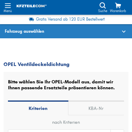
Menü
Suche
Warenkorb
Gratis Versand ab 120 EUR Bestellwert
Fahrzeug auswählen
Fahrzeugauswahl nach KBA-Nr.
OPEL
Ventildeckeldichtung
OPEL Ventildeckeldichtung
Wo finde ich die?
Fahrzeug auswählen
Bitte wählen Sie Ihr OPEL-Modell aus, damit wir
Ihnen passende Ersatzteile präsentieren können.
Oder
Oder Fahrzeugauswahl nach Kriterien:
Kriterien
KBA-Nr
Hersteller wählen
nach Kriterien
Modell wählen