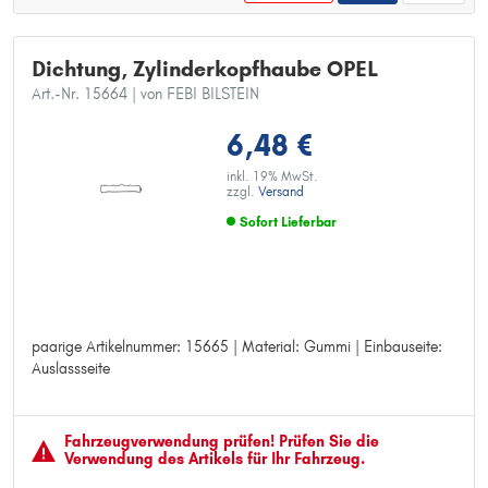
Dichtung, Zylinderkopfhaube OPEL
Art.-Nr. 15664
| von FEBI BILSTEIN
6,48 €
inkl. 19% MwSt.
zzgl.
Versand
Sofort Lieferbar
paarige Artikelnummer: 15665 | Material: Gummi | Einbauseite:
paarige Artikelnummer: 15665
Auslassseite
Material: Gummi
Einbauseite: Auslassseite
Fahrzeugver­wendung prüfen! Prüfen Sie die
Verwendung des Artikels für Ihr Fahrzeug.