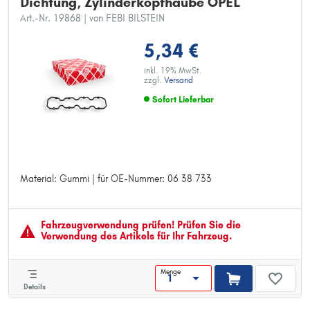
Dichtung, Zylinderkopfhaube OPEL
Art.-Nr. 19868
| von FEBI BILSTEIN
5,34 €
inkl. 19% MwSt.
zzgl.
Versand
Sofort Lieferbar
Material: Gummi | für OE-Nummer: 06 38 733
Material: Gummi
für OE-Nummer: 06 38 733
Fahrzeugver­wendung prüfen! Prüfen Sie die
Verwendung des Artikels für Ihr Fahrzeug.
Menge
Details