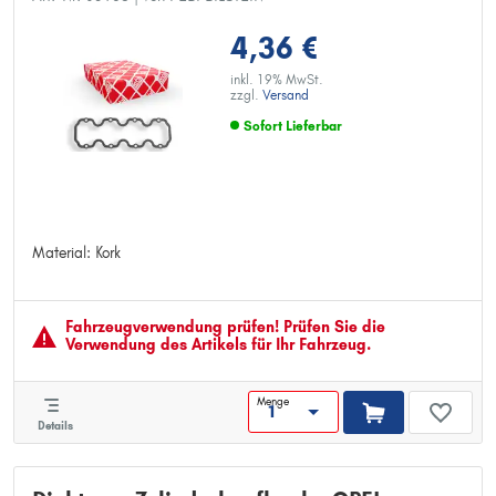
4,36 €
inkl. 19% MwSt.
zzgl.
Versand
Sofort Lieferbar
Material: Kork
Material: Kork
Fahrzeugver­wendung prüfen! Prüfen Sie die
Verwendung des Artikels für Ihr Fahrzeug.
Menge
Details