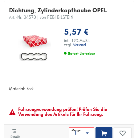
Dichtung, Zylinderkopfhaube OPEL
Art.-Nr. 04570
| von FEBI BILSTEIN
5,57 €
inkl. 19% MwSt.
zzgl.
Versand
Sofort Lieferbar
Material: Kork
Material: Kork
Fahrzeugver­wendung prüfen! Prüfen Sie die
Verwendung des Artikels für Ihr Fahrzeug.
Menge
Details