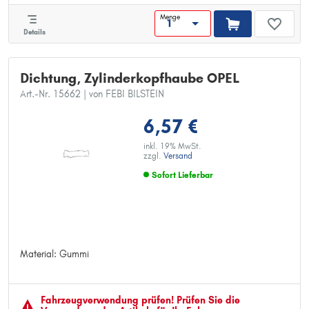
Menge
Details
Dichtung, Zylinderkopfhaube OPEL
Art.-Nr. 15662
| von FEBI BILSTEIN
6,57 €
inkl. 19% MwSt.
zzgl.
Versand
Sofort Lieferbar
Material: Gummi
Material: Gummi
Fahrzeugver­wendung prüfen! Prüfen Sie die