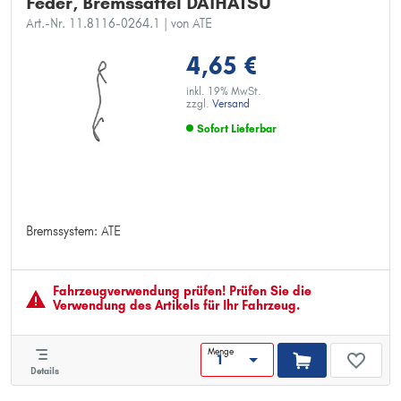
Feder, Bremssattel DAIHATSU
Art.-Nr. 11.8116-0264.1
| von ATE
4,65 €
inkl. 19% MwSt.
zzgl.
Versand
Sofort Lieferbar
Bremssystem: ATE
Bremssystem: ATE
Fahrzeugver­wendung prüfen! Prüfen Sie die
Verwendung des Artikels für Ihr Fahrzeug.
Menge
Details