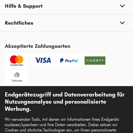
Hilfe & Support
Rechtliches
Akzeptierte Zahlungsarten
Vorkasse
Unsere Versandpartner
Endgerätezugriff und Datenverarbeitung für
Nutzungsanalyse und personalisierte
Werbung.
Wir verwenden Tools, mit denen wir Informationen Ihres Endgeräts
auslesen/speichern und Ihre Daten verarbeiten. Dabei setzen wir
Die hier dargestellten Daten, insbesondere die gesamte Datenbank, dürfen nicht
Cookies und ähnliche Technologien ein, um Ihnen personalisierte