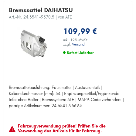
Bremssattel DAIHATSU
Art.-Nr. 24.3541-9570.5
| von ATE
109,99 €
inkl. 19% MwSt.
zzgl.
Versand
Sofort Lieferbar
Bremssattelausführung: Faustsattel | Austauschteil: |
Bremssattelausführung: Faustsattel
Kolbendurchmesser [mm]: 54 | Ergänzungsartikel/Ergänzende
Austauschteil:
Info: ohne Halter | Bremssystem: ATE | MAPP-Code vorhanden: |
Kolbendurchmesser [mm]: 54
paarige Artikelnummer: 24.3541-9569.5
Ergänzungsartikel/Ergänzende Info: ohne Halter
Bremssystem: ATE
MAPP-Code vorhanden:
paarige Artikelnummer: 24.3541-9569.5
Fahrzeugver­wendung prüfen! Prüfen Sie die
Verwendung des Artikels für Ihr Fahrzeug.