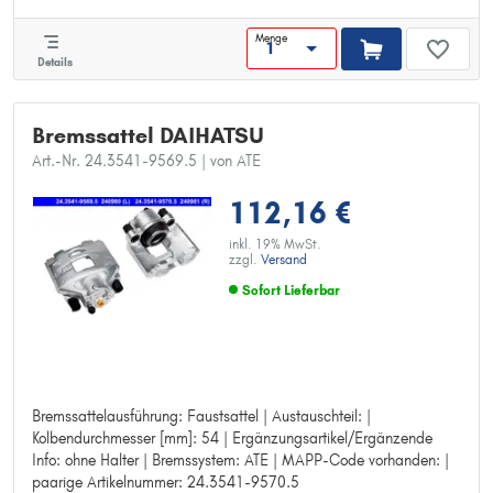
Menge
Details
Bremssattel DAIHATSU
Art.-Nr. 24.3541-9569.5
| von ATE
112,16 €
inkl. 19% MwSt.
zzgl.
Versand
Sofort Lieferbar
Bremssattelausführung: Faustsattel | Austauschteil: |
Bremssattelausführung: Faustsattel
Kolbendurchmesser [mm]: 54 | Ergänzungsartikel/Ergänzende
Austauschteil:
Info: ohne Halter | Bremssystem: ATE | MAPP-Code vorhanden: |
Kolbendurchmesser [mm]: 54
paarige Artikelnummer: 24.3541-9570.5
Ergänzungsartikel/Ergänzende Info: ohne Halter