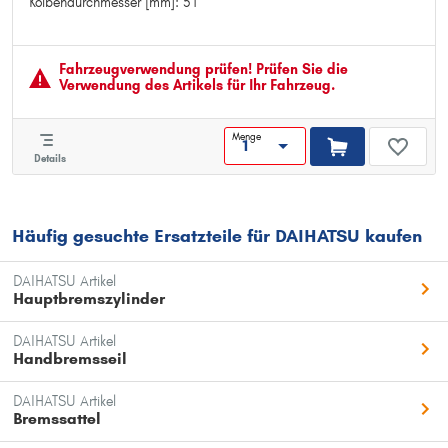
Kolbendurchmesser [mm]: 51
Kolbendurchmesser [mm]: 51
Fahrzeugver­wendung prüfen! Prüfen Sie die
Verwendung des Artikels für Ihr Fahrzeug.
Menge
Details
Häufig gesuchte Ersatzteile für DAIHATSU kaufen
DAIHATSU Artikel
Hauptbremszylinder
DAIHATSU Artikel
Handbremsseil
DAIHATSU Artikel
Bremssattel