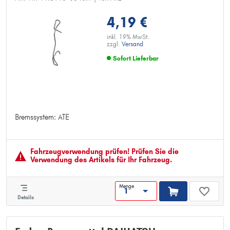
4,19 €
inkl. 19% MwSt.
zzgl.
Versand
Sofort Lieferbar
Bremssystem: ATE
Bremssystem: ATE
Fahrzeugver­wendung prüfen! Prüfen Sie die
Verwendung des Artikels für Ihr Fahrzeug.
Menge
Details