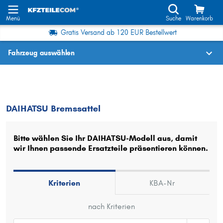
Menü
Suche
Warenkorb
Gratis Versand ab 120 EUR Bestellwert
Fahrzeug auswählen
Fahrzeugauswahl nach KBA-Nr.
DAIHATSU
Bremssattel
DAIHATSU Bremssattel
Wo finde ich die?
Fahrzeug auswählen
Bitte wählen Sie Ihr DAIHATSU-Modell aus, damit
wir Ihnen passende Ersatzteile präsentieren können.
Oder
Oder Fahrzeugauswahl nach Kriterien:
Kriterien
KBA-Nr
Hersteller wählen
nach Kriterien
Modell wählen