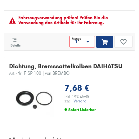
Bremssystem: ATE
MAPP-Code vorhanden:
paarige Artikelnummer: 24.3541-9570.5
Fahrzeugver­wendung prüfen! Prüfen Sie die
Verwendung des Artikels für Ihr Fahrzeug.
Menge
Details
Dichtung, Bremssattelkolben DAIHATSU
Art.-Nr. F SP 100
| von BREMBO
7,68 €
inkl. 19% MwSt.
zzgl.
Versand
Sofort Lieferbar