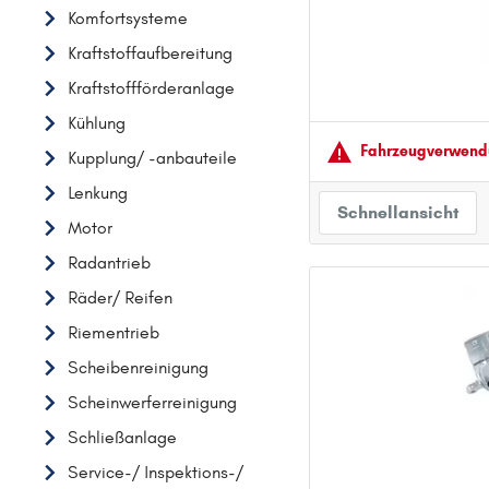
Komfortsysteme
AUDI
Kraftstoffaufbereitung
B
Kraftstoffförderanlage
BMW
Kühlung
C
Fahrzeugver­wendu
Kupplung/ -anbauteile
CHEVROLET
Lenkung
CITROËN
Schnellansicht
Motor
D
DACIA
Radantrieb
DAIHATSU
Räder/ Reifen
F
Riementrieb
FIAT
Scheibenreinigung
FORD
Scheinwerferreinigung
H
Schließanlage
HONDA
Service-/ Inspektions-/