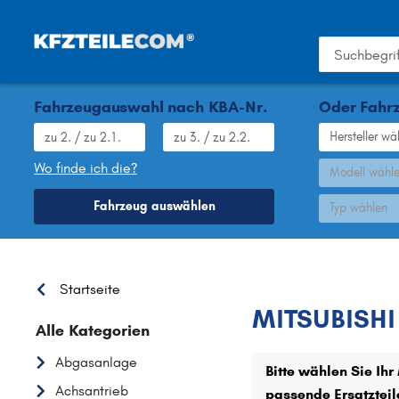
Fahrzeugauswahl nach KBA-Nr.
Oder Fahrz
Hersteller wä
Wo finde ich die?
Modell wähl
Fahrzeug auswählen
Typ wählen
MITSUBISH
Startseite
MITSUBISHI 
Alle Kategorien
Abgasanlage
Bitte wählen Sie Ih
Achsantrieb
passende Ersatzteil