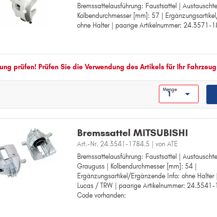
Bremssattelausführung: Faustsattel | Austauschtei
Bremssattelausführung: Faustsattel
C
Kolbendurchmesser [mm]: 57 | Ergänzungsartikel
Austauschteil:
ohne Halter | paarige Artikelnummer: 24.3571-
Kolbendurchmesser [mm]: 57
CARISMA
Ergänzungsartikel/Ergänzende Info: ohne Halter
COLT
paarige Artikelnummer: 24.3571-1816.5
COLT CZC
ng prüfen! Prüfen Sie die Verwendung des Artikels für Ihr Fahrzeug
G
GALANT
Menge
GALLOPER
GRANDIS
Bremssattel MITSUBISHI
L
Art.-Nr. 24.3541-1784.5
| von ATE
L 200
Bremssattelausführung: Faustsattel | Austauschtei
Bremssattelausführung: Faustsattel
L 200 / TRITON
Grauguss | Kolbendurchmesser [mm]: 54 |
Austauschteil:
L 300
Ergänzungsartikel/Ergänzende Info: ohne Halter
Material: Grauguss
Lucas / TRW | paarige Artikelnummer: 24.3541
Kolbendurchmesser [mm]: 54
L 400
Code vorhanden:
Ergänzungsartikel/Ergänzende Info: ohne Halter
Bremssystem: Lucas / TRW
LANCER
paarige Artikelnummer: 24.3541-1783.5