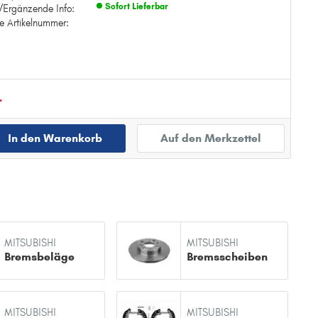
Sofort Lieferbar
/Ergänzende Info:
e Artikelnummer:
Zur Detailseite
.
In den Warenkorb
Auf den Merkzettel
MITSUBISHI
MITSUBISHI
Bremsbeläge
Bremsscheiben
MITSUBISHI
MITSUBISHI