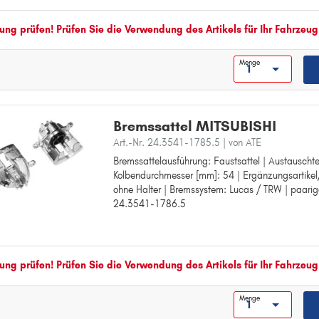
O
MAPP-Code vorhanden:
OUTLANDER
ng prüfen! Prüfen Sie die Verwendung des Artikels für Ihr Fahrzeug
P
Menge
PAJERO
PAJERO PININ
PAJERO SPORT
Bremssattel MITSUBISHI
S
Art.-Nr. 24.3541-1785.5
| von ATE
SPACE RUNNER
Bremssattelausführung: Faustsattel | Austauschtei
Bremssattelausführung: Faustsattel
Kolbendurchmesser [mm]: 54 | Ergänzungsartikel
Austauschteil:
SPACE STAR
ohne Halter | Bremssystem: Lucas / TRW | paarig
Kolbendurchmesser [mm]: 54
SPACE WAGON
24.3541-1786.5
Ergänzungsartikel/Ergänzende Info: ohne Halter
Bremssystem: Lucas / TRW
paarige Artikelnummer: 24.3541-1786.5
ng prüfen! Prüfen Sie die Verwendung des Artikels für Ihr Fahrzeug
Menge