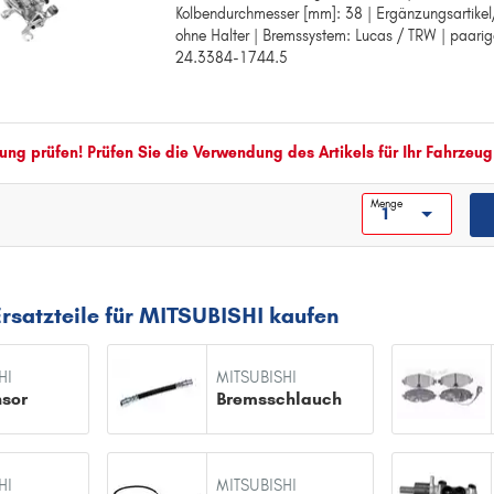
Kolbendurchmesser [mm]: 38 | Ergänzungsartikel
Austauschteil:
ohne Halter | Bremssystem: Lucas / TRW | paarig
Kolbendurchmesser [mm]: 38
24.3384-1744.5
Ergänzungsartikel/Ergänzende Info: ohne Halter
Bremssystem: Lucas / TRW
paarige Artikelnummer: 24.3384-1744.5
ng prüfen! Prüfen Sie die Verwendung des Artikels für Ihr Fahrzeug
Menge
rsatzteile für MITSUBISHI kaufen
HI
MITSUBISHI
sor
Bremsschlauch
HI
MITSUBISHI