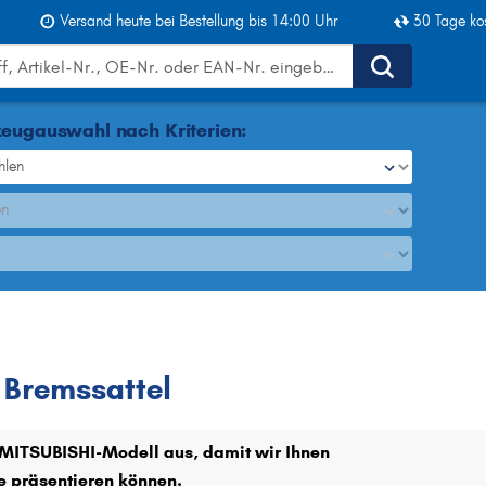
Versand heute bei Bestellung bis 14:00 Uhr
30 Tage ko
eugauswahl nach Kriterien:
hlen
en
I
Bremssattel
Bremssattel
r MITSUBISHI-Modell aus, damit wir Ihnen
e präsentieren können.