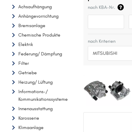
Achsaufhängung
nach KBA-Nr.
Anhängevorrichtung
Bremsanlage
Chemische Produkte
nach Kriterien
Elektrik
MITSUBISHI
Federung/ Dämpfung
Filter
TOP 5 HERSTELLER
Getriebe
VW
Heizung/ Lüftung
OPEL
Informations-/
MERCEDES-BENZ
Kommunikationssysteme
FORD
Innenausstattung
AUDI
Karosserie
A
Klimaanlage
ALFA ROMEO