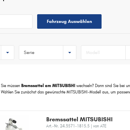
Fahrzeug Auswählen
Serie
Modell
TOP 5 SERIEN
COLT
SPACE STAR
Sie müssen
Bremssattel am MITSUBISHI
wechseln? Dann sind Sie bei uns
ASX
Wählen Sie zunächst das gewünschte MITSUBISHI-Modell aus, um passende
OUTLANDER
LANCER
Bremssattel MITSUBISHI
A
Art.-Nr. 24.3571-1815.5
| von ATE
ASX