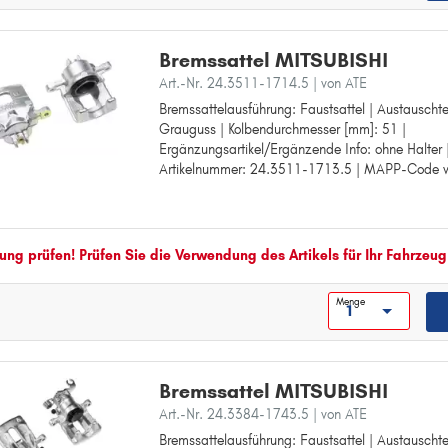
Bremssattel MITSUBISHI
Art.-Nr. 24.3511-1714.5
| von ATE
Bremssattelausführung: Faustsattel | Austauschtei
Bremssattelausführung: Faustsattel
Grauguss | Kolbendurchmesser [mm]: 51 |
Austauschteil:
Ergänzungsartikel/Ergänzende Info: ohne Halter 
Material: Grauguss
Artikelnummer: 24.3511-1713.5 | MAPP-Code v
Kolbendurchmesser [mm]: 51
Ergänzungsartikel/Ergänzende Info: ohne Halter
paarige Artikelnummer: 24.3511-1713.5
MAPP-Code vorhanden:
ng prüfen! Prüfen Sie die Verwendung des Artikels für Ihr Fahrzeug
Menge
Bremssattel MITSUBISHI
Art.-Nr. 24.3384-1743.5
| von ATE
Bremssattelausführung: Faustsattel | Austauschtei
Bremssattelausführung: Faustsattel