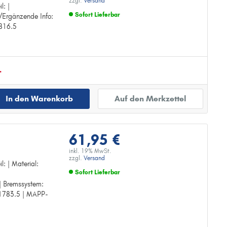
zzgl.
Versand
l: |
Sofort Lieferbar
/Ergänzende Info:
1816.5
Zur Detailseite
.
In den Warenkorb
Auf den Merkzettel
61,95 €
inkl. 19% MwSt.
zzgl.
Versand
l: | Material:
Sofort Lieferbar
 | Bremssystem:
Zur Detailseite
-1783.5 | MAPP-