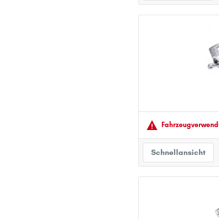
PEUGEOT
PORSCHE
R
RENAULT
S
SEAT
SKODA
SMART
Fahrzeugver­wendu
SUBARU
SUZUKI
Schnellansicht
T
TOYOTA
V
VOLVO
VW