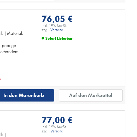
76,05 €
inkl. 19% MwSt.
zzgl.
Versand
l: | Material:
Sofort Lieferbar
| paarige
Zur Detailseite
orhanden:
.
In den Warenkorb
Auf den Merkzettel
77,00 €
inkl. 19% MwSt.
zzgl.
Versand
l: |