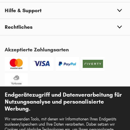
Hilfe & Support
Rechtliches
Akzeptierte Zahlungsarten
Vorkasse
Endgerätezugriff und Datenverarbeitung für
Unsere Versandpartner
Nutzungsanalyse und personalisierte
Werbung.
Wir verwenden Tools, mit denen wir Informationen Ihres Endgeräts
auslesen/speichern und Ihre Daten verarbeiten. Dabei setzen wir
Cookies und ähnliche Technologien ein, um Ihnen personalisierte