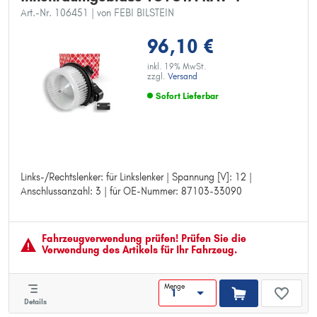
Art.-Nr. 106451
| von FEBI BILSTEIN
96,10 €
inkl. 19% MwSt.
zzgl.
Versand
Sofort Lieferbar
Links-/Rechtslenker: für Linkslenker | Spannung [V]: 12 |
Links-/Rechtslenker: für Linkslenker
Anschlussanzahl: 3 | für OE-Nummer: 87103-33090
Spannung [V]: 12
Anschlussanzahl: 3
für OE-Nummer: 87103-33090
Fahrzeugver­wendung prüfen! Prüfen Sie die
Verwendung des Artikels für Ihr Fahrzeug.
Menge
Details