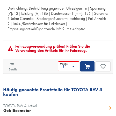
Drehrichtung: Drehrichtung gegen den Uhrzeigersinn | Spannung
Drehrichtung: Drehrichtung gegen den Uhrzeigersinn
[V]: 12 | Leistung [W]: 186 | Durchmesser 1 [mm]: 153 | Garantie:
Spannung [V]: 12
3 Jahre Garantie | Steckergehäuseform: rechteckig | Pol-Anzahl:
Leistung [W]: 186
2 | Links-/Rechtslenker: für Linkslenker |
Durchmesser 1 [mm]: 153
Ergänzungsartikel/Ergänzende Info 2: mit Adapter
Garantie: 3 Jahre Garantie
Steckergehäuseform: rechteckig
Pol-Anzahl: 2
Links-/Rechtslenker: für Linkslenker
Fahrzeugver­wendung prüfen! Prüfen Sie die
Ergänzungsartikel/Ergänzende Info 2: mit Adapter
Verwendung des Artikels für Ihr Fahrzeug.
Menge
Details
Häufig gesuchte Ersatzteile für TOYOTA RAV 4
kaufen
TOYOTA RAV 4 Artikel
Gebläsemotor