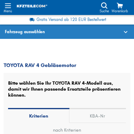
Menü
Suche
Warenkorb
Gratis Versand ab 120 EUR Bestellwert
Fahrzeug auswählen
Fahrzeugauswahl nach KBA-Nr.
RAV 4
Gebläsemotor
TOYOTA RAV 4 Gebläsemotor
Wo finde ich die?
Fahrzeug auswählen
Bitte wählen Sie Ihr TOYOTA RAV 4-Modell aus,
damit wir Ihnen passende Ersatzteile präsentieren
Oder
können.
Oder Fahrzeugauswahl nach Kriterien:
Hersteller wählen
Kriterien
KBA-Nr
Modell wählen
nach Kriterien