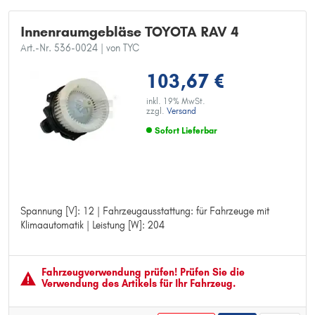
Innenraumgebläse TOYOTA RAV 4
Art.-Nr. 536-0024
| von TYC
103,67 €
inkl. 19% MwSt.
zzgl.
Versand
Sofort Lieferbar
Spannung [V]: 12 | Fahrzeugausstattung: für Fahrzeuge mit
Spannung [V]: 12
Klimaautomatik | Leistung [W]: 204
Fahrzeugausstattung: für Fahrzeuge mit Klimaautomatik
Leistung [W]: 204
Fahrzeugver­wendung prüfen! Prüfen Sie die
Verwendung des Artikels für Ihr Fahrzeug.