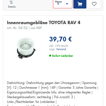
Menge
Details
Innenraumgebläse TOYOTA RAV 4
Art.-Nr. 34132
| von NRF
39,70 €
inkl. 19% MwSt.
zzgl.
Versand
Sofort Lieferbar
Drehrichtung: Drehrichtung gegen den Uhrzeigersinn | Spannung
Drehrichtung: Drehrichtung gegen den Uhrzeigersinn
[V]: 12 | Durchmesser 1 [mm]: 149 | Garantie: 3 Jahre Garantie |
Spannung [V]: 12
Ergänzungsartikel/Ergänzende Info: ohne integrierten Regler |
Durchmesser 1 [mm]: 149
Steckergehäuseform: rechteckig | Pol-Anzahl: 2 |
Garantie: 3 Jahre Garantie
Links-/Rechtslenker: für Linkslenker |
Ergänzungsartikel/Ergänzende Info: ohne integrierten Regler