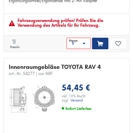
Ergänzungsartikel/Ergänzende Info 2: mit Adapter
Steckergehäuseform: rechteckig
Pol-Anzahl: 2
Links-/Rechtslenker: für Linkslenker
Ergänzungsartikel/Ergänzende Info 2: mit Adapter
Fahrzeugver­wendung prüfen! Prüfen Sie die
Verwendung des Artikels für Ihr Fahrzeug.
Menge
Details
Innenraumgebläse TOYOTA RAV 4
Art.-Nr. 34277
| von NRF
54,45 €
inkl. 19% MwSt.
zzgl.
Versand
Sofort Lieferbar