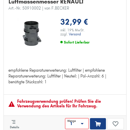
Luftmassenmesser RENAULT
Art.-Nr. 50910002
| von F.BECKER
32,99 €
inkl. 19% MwSt.
zzgl.
Versand
Sofort Lieferbar
empfohlene Reparaturerweiterung: Luftfilter | empfohlene
empfohlene Reparaturerweiterung: Luftfilter
Reparaturerweiterung: Luftfilter | Neuteil: | Pol-Anzahl: 6 |
empfohlene Reparaturerweiterung: Luftfilter
benötigte Stückzahl: 1
Neuteil:
Pol-Anzahl: 6
benötigte Stückzahl: 1
Fahrzeugver­wendung prüfen! Prüfen Sie die
Verwendung des Artikels für Ihr Fahrzeug.
Menge
Details