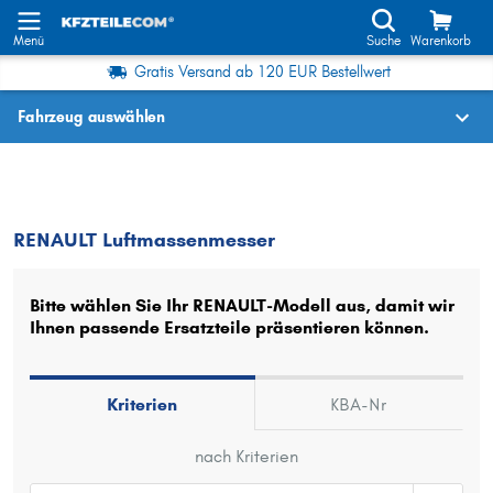
Menü
Suche
Warenkorb
Gratis Versand ab 120 EUR Bestellwert
Fahrzeug auswählen
Fahrzeugauswahl nach KBA-Nr.
RENAULT
Luftmassenmesser
RENAULT Luftmassenmesser
Wo finde ich die?
Fahrzeug auswählen
Bitte wählen Sie Ihr RENAULT-Modell aus, damit wir
Ihnen passende Ersatzteile präsentieren können.
Oder
Oder Fahrzeugauswahl nach Kriterien:
Kriterien
KBA-Nr
Hersteller wählen
nach Kriterien
Modell wählen