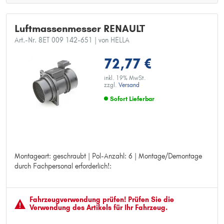
Luftmassenmesser RENAULT
Art.-Nr. 8ET 009 142-651
| von HELLA
72,77 €
inkl. 19% MwSt.
zzgl.
Versand
Sofort Lieferbar
Montageart: geschraubt | Pol-Anzahl: 6 | Montage/Demontage
Montageart: geschraubt
durch Fachpersonal erforderlich!:
Pol-Anzahl: 6
Montage/Demontage durch Fachpersonal erforderlich!:
Fahrzeugver­wendung prüfen! Prüfen Sie die
Verwendung des Artikels für Ihr Fahrzeug.