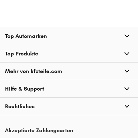
RENAULT MASTER
RENAULT KADJAR
RENAULT KANGOO BE BOP
Top Automarken
RENAULT KOLEOS
RENAULT TRAFIC
Top Produkte
RENAULT 19
Mehr von kfzteile.com
RENAULT MEGANE CC
RENAULT SAFRANE
Hilfe & Support
Rechtliches
Akzeptierte Zahlungsarten