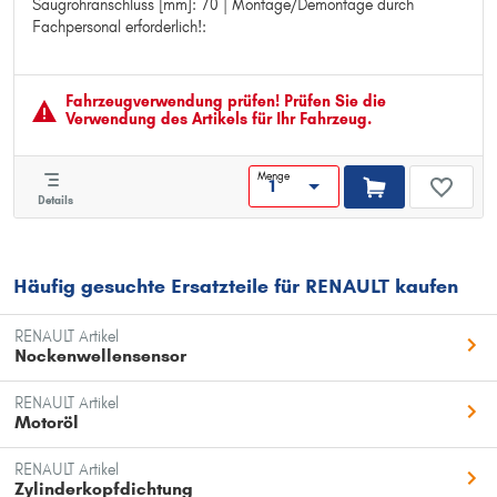
Saugrohranschluss [mm]: 70 | Montage/Demontage durch
Pol-Anzahl: 6
Fachpersonal erforderlich!:
Durchmesser Saugrohranschluss [mm]: 70
Montage/Demontage durch Fachpersonal erforderlich!:
Fahrzeugver­wendung prüfen! Prüfen Sie die
Verwendung des Artikels für Ihr Fahrzeug.
Menge
Details
Häufig gesuchte Ersatzteile für RENAULT kaufen
RENAULT Artikel
Nockenwellensensor
RENAULT Artikel
Motoröl
RENAULT Artikel
Zylinderkopfdichtung