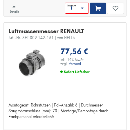
Menge
Details
Luftmassenmesser RENAULT
Art.-Nr. 8ET 009 142-131
| von HELLA
77,56 €
inkl. 19% MwSt.
zzgl.
Versand
Sofort Lieferbar
Montageart: Rohrstutzen | Pol-Anzahl: 6 | Durchmesser
Montageart: Rohrstutzen
Saugrohranschluss [mm]: 70 | Montage/Demontage durch
Pol-Anzahl: 6
Fachpersonal erforderlich!:
Durchmesser Saugrohranschluss [mm]: 70
Montage/Demontage durch Fachpersonal erforderlich!: