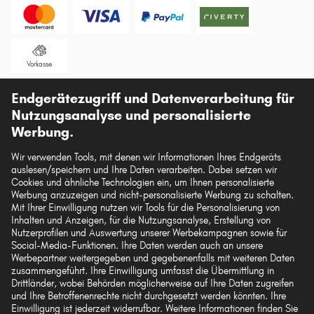
Vorkasse
Unsere Versandpartner
Endgerätezugriff und Datenverarbeitung für
Nutzungsanalyse und personalisierte
Werbung.
Wir verwenden Tools, mit denen wir Informationen Ihres Endgeräts
auslesen/speichern und Ihre Daten verarbeiten. Dabei setzen wir
Die hier dargestellten Daten, insbesondere die gesamte Datenbank, dürfen nicht
Cookies und ähnliche Technologien ein, um Ihnen personalisierte
vervielfältigt werden. Die Vervielfältigung und Verbreitung der Daten und der
Werbung anzuzeigen und nicht-personalisierte Werbung zu schalten.
Datenbank ohne vorherige Einwilligung von TecAlliance und/oder die
Mit Ihrer Einwilligung nutzen wir Tools für die Personalisierung von
Einbeziehung Dritter in solche Aktivitäten ist streng verboten. Jegliche
Inhalten und Anzeigen, für die Nutzungsanalyse, Erstellung von
unautorisierte Nutzung von Inhalten stellt eine Verletzung des Urheberrechts dar
Nutzerprofilen und Auswertung unserer Werbekampagnen sowie für
und kann rechtliche Schritte nach sich ziehen.
Social-Media-Funktionen. Ihre Daten werden auch an unsere
Werbepartner weitergegeben und gegebenenfalls mit weiteren Daten
Vertrag widerrufen
zusammengeführt. Ihre Einwilligung umfasst die Übermittlung in
Drittländer, wobei Behörden möglicherweise auf Ihre Daten zugreifen
und Ihre Betroffenenrechte nicht durchgesetzt werden könnten. Ihre
Einwilligung ist jederzeit widerrufbar. Weitere Informationen finden Sie
© 2026 kfzteile24 GmbH - Alle Rechte vorbehalten.