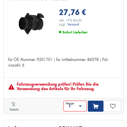
27,76 €
inkl. 19% MwSt.
zzgl.
Versand
Sofort Lieferbar
für OE-Nummer: 9201701 | für Artikelnummer: 86078 | Pol-
für OE-Nummer: 9201701
Anzahl: 6
für Artikelnummer: 86078
Pol-Anzahl: 6
Fahrzeugver­wendung prüfen! Prüfen Sie die
Verwendung des Artikels für Ihr Fahrzeug.
Menge
Details