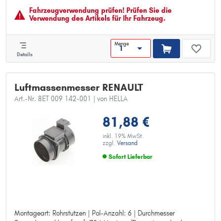
Fahrzeugver­wendung prüfen! Prüfen Sie die
Verwendung des Artikels für Ihr Fahrzeug.
Menge
Details
Luftmassenmesser RENAULT
Art.-Nr. 8ET 009 142-001
| von HELLA
81,88 €
inkl. 19% MwSt.
zzgl.
Versand
Sofort Lieferbar
Montageart: Rohrstutzen | Pol-Anzahl: 6 | Durchmesser
Montageart: Rohrstutzen