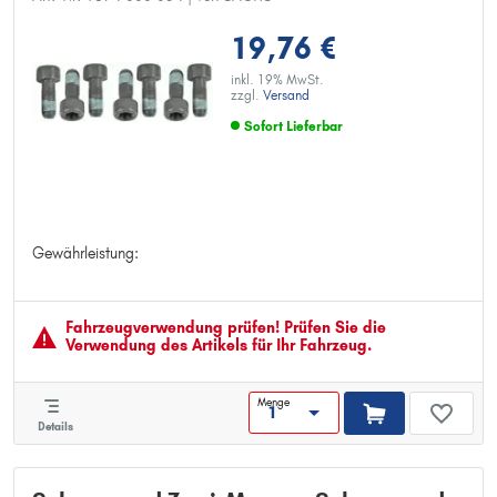
19,76 €
inkl. 19% MwSt.
zzgl.
Versand
Sofort Lieferbar
Gewährleistung:
Gewährleistung:
Fahrzeugver­wendung prüfen! Prüfen Sie die
Verwendung des Artikels für Ihr Fahrzeug.
Menge
Details