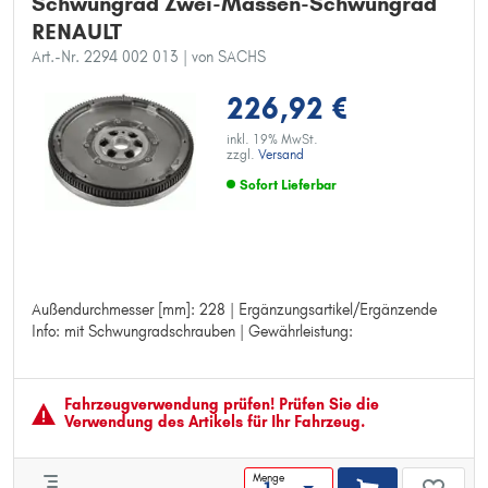
Schwungrad Zwei-Massen-Schwungrad
RENAULT
Art.-Nr. 2294 002 013
| von SACHS
226,92 €
inkl. 19% MwSt.
zzgl.
Versand
Sofort Lieferbar
Außendurchmesser [mm]: 228 | Ergänzungsartikel/Ergänzende
Außendurchmesser [mm]: 228
Info: mit Schwungradschrauben | Gewährleistung:
Ergänzungsartikel/Ergänzende Info: mit Schwungradschrauben
Gewährleistung:
Fahrzeugver­wendung prüfen! Prüfen Sie die
Verwendung des Artikels für Ihr Fahrzeug.
Menge