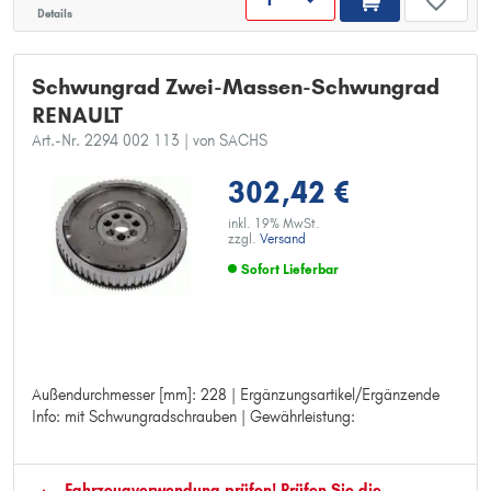
Details
Schwungrad Zwei-Massen-Schwungrad
RENAULT
Art.-Nr. 2294 002 113
| von SACHS
302,42 €
inkl. 19% MwSt.
zzgl.
Versand
Sofort Lieferbar
Außendurchmesser [mm]: 228 | Ergänzungsartikel/Ergänzende
Außendurchmesser [mm]: 228
Info: mit Schwungradschrauben | Gewährleistung:
Ergänzungsartikel/Ergänzende Info: mit Schwungradschrauben
Gewährleistung:
Fahrzeugver­wendung prüfen! Prüfen Sie die