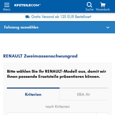
Menü
Suche
Warenkorb
Gratis Versand ab 120 EUR Bestellwert
Fahrzeug auswählen
Fahrzeugauswahl nach KBA-Nr.
RENAULT
Zweimassenschwungrad
RENAULT Zweimassenschwungrad
Wo finde ich die?
Fahrzeug auswählen
Bitte wählen Sie Ihr RENAULT-Modell aus, damit wir
Ihnen passende Ersatzteile präsentieren können.
Oder
Oder Fahrzeugauswahl nach Kriterien:
Kriterien
KBA-Nr
Hersteller wählen
nach Kriterien
Modell wählen