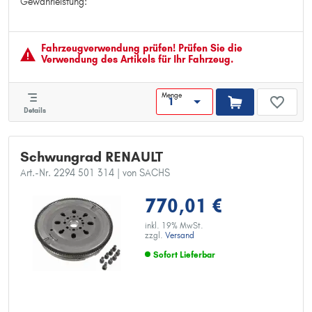
Gewährleistung:
Gewährleistung:
Fahrzeugver­wendung prüfen! Prüfen Sie die
Verwendung des Artikels für Ihr Fahrzeug.
Menge
Details
Schwungrad RENAULT
Art.-Nr. 2294 501 314
| von SACHS
770,01 €
inkl. 19% MwSt.
zzgl.
Versand
Sofort Lieferbar