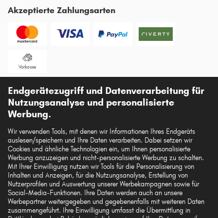
Akzeptierte Zahlungsarten
Vorkasse
Unsere Versandpartner
Endgerätezugriff und Datenverarbeitung für
Nutzungsanalyse und personalisierte
Werbung.
Wir verwenden Tools, mit denen wir Informationen Ihres Endgeräts
auslesen/speichern und Ihre Daten verarbeiten. Dabei setzen wir
Die hier dargestellten Daten, insbesondere die gesamte Datenbank, dürfen nicht
Cookies und ähnliche Technologien ein, um Ihnen personalisierte
vervielfältigt werden. Die Vervielfältigung und Verbreitung der Daten und der
Werbung anzuzeigen und nicht-personalisierte Werbung zu schalten.
Datenbank ohne vorherige Einwilligung von TecAlliance und/oder die
Mit Ihrer Einwilligung nutzen wir Tools für die Personalisierung von
Einbeziehung Dritter in solche Aktivitäten ist streng verboten. Jegliche
Inhalten und Anzeigen, für die Nutzungsanalyse, Erstellung von
unautorisierte Nutzung von Inhalten stellt eine Verletzung des Urheberrechts dar
Nutzerprofilen und Auswertung unserer Werbekampagnen sowie für
und kann rechtliche Schritte nach sich ziehen.
Social-Media-Funktionen. Ihre Daten werden auch an unsere
Werbepartner weitergegeben und gegebenenfalls mit weiteren Daten
Vertrag widerrufen
zusammengeführt. Ihre Einwilligung umfasst die Übermittlung in