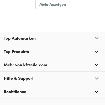
RENAULT CAPTUR
Mehr Anzeigen
RENAULT KANGOO / GRAND KANGOO
RENAULT MASTER
RENAULT KADJAR
RENAULT KANGOO BE BOP
Top Automarken
RENAULT KOLEOS
RENAULT TRAFIC
Top Produkte
RENAULT MEGANE CC
Mehr von kfzteile.com
RENAULT TALISMAN
RENAULT SAFRANE
Hilfe & Support
Rechtliches