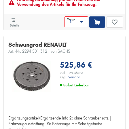
Verwendung des Artikels für Ihr Fahrzeug.
Menge
Details
Schwungrad RENAULT
Art.-Nr. 2294 501 312
| von SACHS
525,86 €
inkl. 19% MwSt.
zzgl.
Versand
Sofort Lieferbar
Ergänzungsartikel/Ergänzende Info 2: ohne Schraubensatz |
Ergänzungsartikel/Ergänzende Info 2: ohne Schraubensatz
Fahrzeugausstattung: für Fahrzeuge mit Schaltgetriebe |
Fahrzeugausstattung: für Fahrzeuge mit Schaltgetriebe