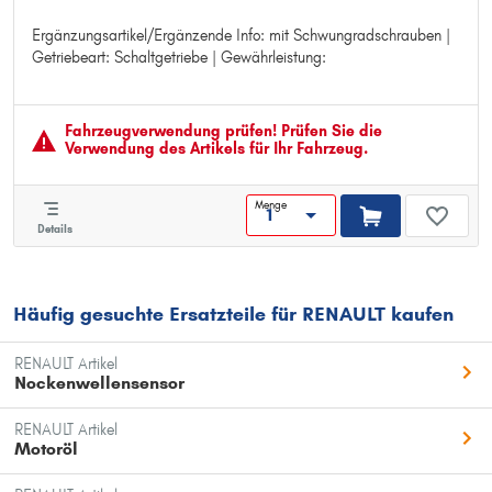
Ergänzungsartikel/Ergänzende Info: mit Schwungradschrauben |
Ergänzungsartikel/Ergänzende Info: mit Schwungradschrauben
Getriebeart: Schaltgetriebe | Gewährleistung:
Getriebeart: Schaltgetriebe
Gewährleistung:
Fahrzeugver­wendung prüfen! Prüfen Sie die
Verwendung des Artikels für Ihr Fahrzeug.
Menge
Details
Häufig gesuchte Ersatzteile für RENAULT kaufen
RENAULT Artikel
Nockenwellensensor
RENAULT Artikel
Motoröl