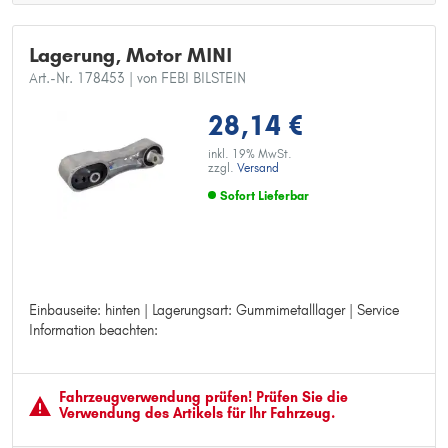
Lagerung, Motor MINI
Art.-Nr. 178453
| von FEBI BILSTEIN
28,14 €
inkl. 19% MwSt.
zzgl.
Versand
Sofort Lieferbar
Einbauseite: hinten | Lagerungsart: Gummimetalllager | Service
Einbauseite: hinten
Information beachten:
Lagerungsart: Gummimetalllager
Service Information beachten:
Fahrzeugver­wendung prüfen! Prüfen Sie die
Verwendung des Artikels für Ihr Fahrzeug.