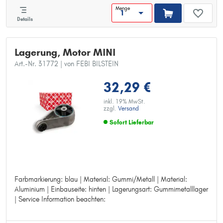
Menge
Details
Lagerung, Motor MINI
Art.-Nr. 31772
| von FEBI BILSTEIN
32,29 €
inkl. 19% MwSt.
zzgl.
Versand
Sofort Lieferbar
Farbmarkierung: blau | Material: Gummi/Metall | Material:
Farbmarkierung: blau
Aluminium | Einbauseite: hinten | Lagerungsart: Gummimetalllager
Material: Gummi/Metall
| Service Information beachten:
Material: Aluminium
Einbauseite: hinten
Lagerungsart: Gummimetalllager