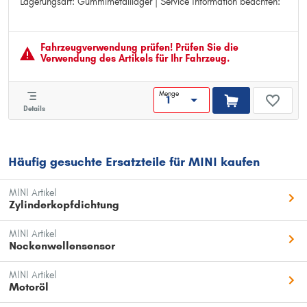
Lagerungsart: Gummimetalllager | Service Information beachten:
Einbauseite: hinten
Lagerungsart: Gummimetalllager
Service Information beachten:
Fahrzeugver­wendung prüfen! Prüfen Sie die
Verwendung des Artikels für Ihr Fahrzeug.
Menge
Details
Häufig gesuchte Ersatzteile für MINI kaufen
MINI Artikel
Zylinderkopfdichtung
MINI Artikel
Nockenwellensensor
MINI Artikel
Motoröl