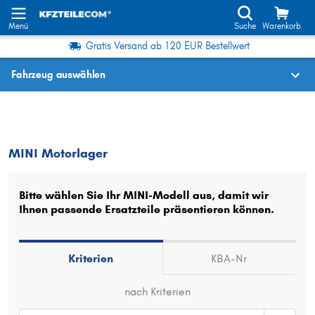
Menü
Suche
Warenkorb
Gratis Versand ab 120 EUR Bestellwert
Fahrzeug auswählen
Fahrzeugauswahl nach KBA-Nr.
MINI
Motorlager
MINI Motorlager
Wo finde ich die?
Fahrzeug auswählen
Bitte wählen Sie Ihr MINI-Modell aus, damit wir
Ihnen passende Ersatzteile präsentieren können.
Oder
Oder Fahrzeugauswahl nach Kriterien:
Kriterien
KBA-Nr
Hersteller wählen
nach Kriterien
Modell wählen