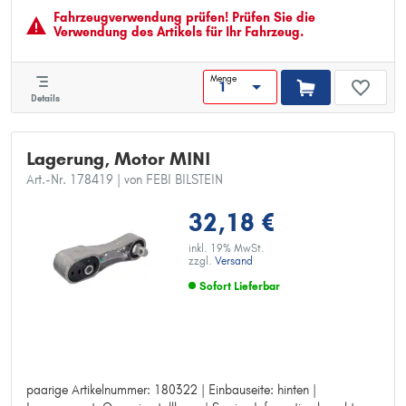
Service Information beachten:
Fahrzeugver­wendung prüfen! Prüfen Sie die
Verwendung des Artikels für Ihr Fahrzeug.
Menge
Details
Lagerung, Motor MINI
Art.-Nr. 178419
| von FEBI BILSTEIN
32,18 €
inkl. 19% MwSt.
zzgl.
Versand
Sofort Lieferbar
paarige Artikelnummer: 180322 | Einbauseite: hinten |
paarige Artikelnummer: 180322