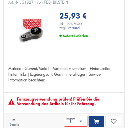
Art.-Nr. 31827
| von FEBI BILSTEIN
25,93 €
inkl. 19% MwSt.
zzgl.
Versand
Sofort Lieferbar
Material: Gummi/Metall | Material: Aluminium | Einbauseite:
Material: Gummi/Metall
hinten links | Lagerungsart: Gummimetalllager | Service
Material: Aluminium
Information beachten:
Einbauseite: hinten links
Lagerungsart: Gummimetalllager
Service Information beachten:
Fahrzeugver­wendung prüfen! Prüfen Sie die
Verwendung des Artikels für Ihr Fahrzeug.
Menge
Details