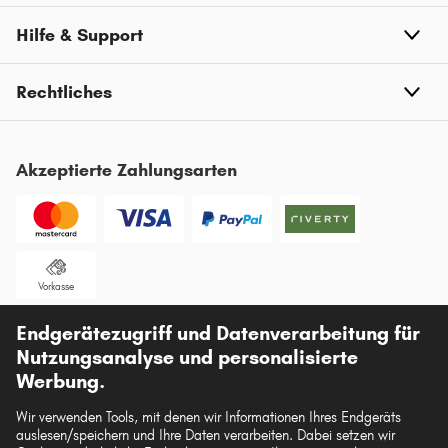
Hilfe & Support
Rechtliches
Akzeptierte Zahlungsarten
Vorkasse
Unsere Versandpartner
Endgerätezugriff und Datenverarbeitung für
Nutzungsanalyse und personalisierte
Werbung.
Wir verwenden Tools, mit denen wir Informationen Ihres Endgeräts
auslesen/speichern und Ihre Daten verarbeiten. Dabei setzen wir
Die hier dargestellten Daten, insbesondere die gesamte Datenbank, dürfen nicht