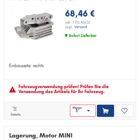
68,46 €
inkl. 19% MwSt.
zzgl.
Versand
Sofort Lieferbar
Einbauseite: rechts
Einbauseite: rechts
Fahrzeugver­wendung prüfen! Prüfen Sie die
Verwendung des Artikels für Ihr Fahrzeug.
Menge
Details
Lagerung, Motor MINI