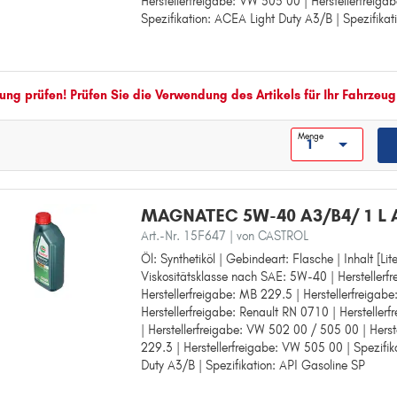
Herstellerfreigabe: VW 505 00 | Herstellerfreiga
Herstellerfreigabe: MB 229.3
Spezifikation: ACEA Light Duty A3/B | Spezifikat
Herstellerfreigabe: Renault RN 0700
Herstellerfreigabe: Renault RN 0710
Herstellerfreigabe: VW 501 01
Herstellerfreigabe: VW 501.01
Herstellerfreigabe: VW 505 00
ng prüfen! Prüfen Sie die Verwendung des Artikels für Ihr Fahrzeug
Herstellerfreigabe: MB 226.5
Spezifikation: ACEA Light Duty A3/B
Menge
Spezifikation: API Gasoline SP
MAGNATEC 5W-40 A3/B4/ 1 L
Art.-Nr. 15F647
| von CASTROL
Öl: Synthetiköl | Gebindeart: Flasche | Inhalt [Lite
Öl: Synthetiköl
Viskositätsklasse nach SAE: 5W-40 | Herstellerf
Gebindeart: Flasche
Herstellerfreigabe: MB 229.5 | Herstellerfreigab
Inhalt [Liter]: 1
Herstellerfreigabe: Renault RN 0710 | Herstelle
Viskositätsklasse nach SAE: 5W-40
| Herstellerfreigabe: VW 502 00 / 505 00 | Herst
Herstellerfreigabe: MB 226.5
229.3 | Herstellerfreigabe: VW 505 00 | Spezifi
Herstellerfreigabe: MB 229.5
Duty A3/B | Spezifikation: API Gasoline SP
Herstellerfreigabe: Renault RN 0700
Herstellerfreigabe: Renault RN 0710