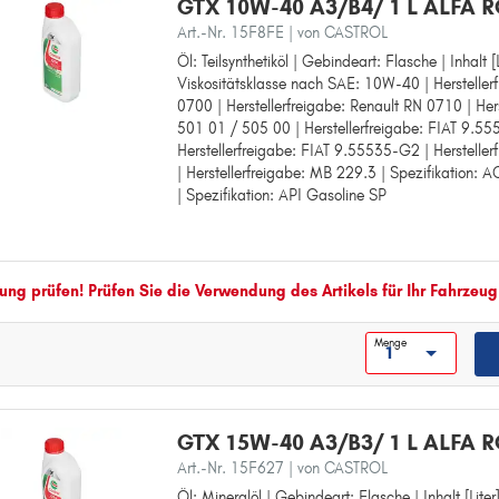
GTX 10W-40 A3/B4/ 1 L ALFA
147
Art.-Nr. 15F8FE
| von CASTROL
156
Öl: Teilsynthetiköl | Gebindeart: Flasche | Inhalt [L
Öl: Teilsynthetiköl
Viskositätsklasse nach SAE: 10W-40 | Hersteller
Gebindeart: Flasche
159
0700 | Herstellerfreigabe: Renault RN 0710 | Her
Inhalt [Liter]: 1
501 01 / 505 00 | Herstellerfreigabe: FIAT 9.5
Viskositätsklasse nach SAE: 10W-40
166
Herstellerfreigabe: FIAT 9.55535-G2 | Herstelle
Herstellerfreigabe: Renault RN 0700
G
| Herstellerfreigabe: MB 229.3 | Spezifikation: 
Herstellerfreigabe: Renault RN 0710
| Spezifikation: API Gasoline SP
Herstellerfreigabe: VW 501 01 / 505 00
GIULIETTA
Herstellerfreigabe: FIAT 9.55535-D2
GT
Herstellerfreigabe: FIAT 9.55535-G2
Herstellerfreigabe: MB 226.5
M
Herstellerfreigabe: MB 229.3
ng prüfen! Prüfen Sie die Verwendung des Artikels für Ihr Fahrzeug
MITO
Spezifikation: ACEA Light Duty A3/B
Spezifikation: API Gasoline SP
S
Menge
SPIDER
GTX 15W-40 A3/B3/ 1 L ALFA
Art.-Nr. 15F627
| von CASTROL
Öl: Mineralöl | Gebindeart: Flasche | Inhalt [Liter]
Öl: Mineralöl