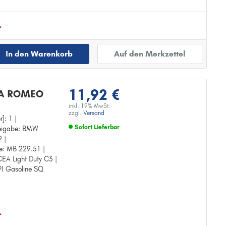
.
In den Warenkorb
Auf den Merkzettel
11,92 €
FA ROMEO
inkl. 19% MwSt.
zzgl.
Versand
r]: 1 |
Sofort Lieferbar
freigabe: BMW
2 |
Zur Detailseite
be: MB 229.51 |
CEA Light Duty C3 |
API Gasoline SQ
.