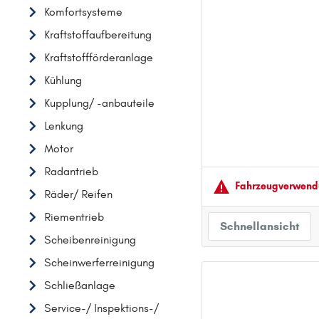
Komfortsysteme
AUDI
Kraftstoffaufbereitung
B
Kraftstoffförderanlage
BMW
Kühlung
C
Kupplung/ -anbauteile
CHEVROLET
Lenkung
CITROËN
Motor
D
DACIA
Radantrieb
Fahrzeugver­wendu
DAIHATSU
Räder/ Reifen
F
Riementrieb
Schnellansicht
FIAT
Scheibenreinigung
FORD
Scheinwerferreinigung
H
Schließanlage
HONDA
Service-/ Inspektions-/