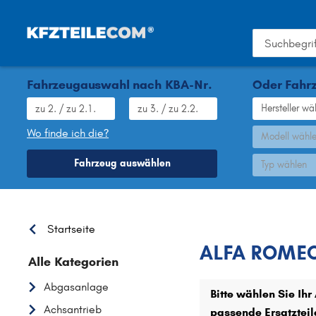
Fahrzeugauswahl nach KBA-Nr.
Oder Fahrz
Hersteller wä
Wo finde ich die?
Modell wähl
Fahrzeug auswählen
Typ wählen
ALFA ROM
Startseite
ALFA ROMEO
Alle Kategorien
Abgasanlage
Bitte wählen Sie Ih
Achsantrieb
passende Ersatzteil