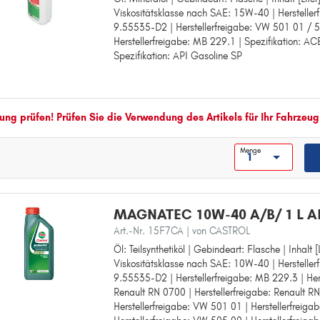
Viskositätsklasse nach SAE: 15W-40 | Hersteller
Gebindeart: Flasche
9.55535-D2 | Herstellerfreigabe: VW 501 01 / 
Inhalt [Liter]: 1
Herstellerfreigabe: MB 229.1 | Spezifikation: AC
Viskositätsklasse nach SAE: 15W-40
Spezifikation: API Gasoline SP
Herstellerfreigabe: FIAT 9.55535-D2
Herstellerfreigabe: VW 501 01 / 505 00
Herstellerfreigabe: MB 229.1
Spezifikation: ACEA Light Duty A3/B
Spezifikation: API Gasoline SP
ng prüfen! Prüfen Sie die Verwendung des Artikels für Ihr Fahrzeug
Menge
MAGNATEC 10W-40 A/B/ 1 L 
Art.-Nr. 15F7CA
| von CASTROL
Öl: Teilsynthetiköl | Gebindeart: Flasche | Inhalt [L
Öl: Teilsynthetiköl
Viskositätsklasse nach SAE: 10W-40 | Hersteller
Gebindeart: Flasche
9.55535-D2 | Herstellerfreigabe: MB 229.3 | Hers
Inhalt [Liter]: 1
Renault RN 0700 | Herstellerfreigabe: Renault R
Viskositätsklasse nach SAE: 10W-40
Herstellerfreigabe: VW 501 01 | Herstellerfreig
Herstellerfreigabe: FIAT 9.55535-D2