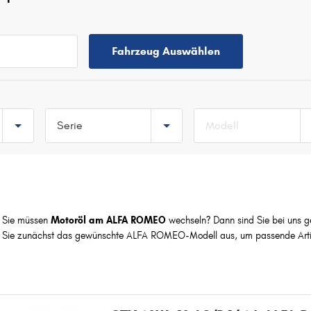
Fahrzeug Auswählen
Serie
Modell
TOP 5 SERIEN
147
156
Sie müssen
Motoröl am ALFA ROMEO
GIULIETTA
wechseln? Dann sind Sie bei uns ge
Sie zunächst das gewünschte ALFA ROMEO-Modell aus, um passende Arti
SPIDER
159
1
145