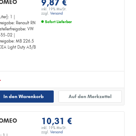
9,87 €
 ROMEO
inkl. 19% MwSt.
zzgl.
Versand
iter]: 1 |
Sofort Lieferbar
freigabe: Renault RN
stellerfreigabe: VW
Zur Detailseite
5535-D2 |
rfreigabe: MB 226.5
ACEA Light Duty A3/B
.
In den Warenkorb
Auf den Merkzettel
10,31 €
 ROMEO
inkl. 19% MwSt.
zzgl.
Versand
: 1 |