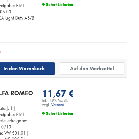
Sofort Lieferbar
freigabe: FIAT
505 00 |
Zur Detailseite
EA Light Duty A3/B |
.
In den Warenkorb
Auf den Merkzettel
11,67 €
ALFA ROMEO
inkl. 19% MwSt.
zzgl.
Versand
iter]: 1 |
Sofort Lieferbar
freigabe: FIAT
tellerfreigabe:
Zur Detailseite
N 0710 |
abe: VW 501.01 |