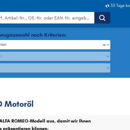
30 Tage ko
eugauswahl nach Kriterien:
hlen
en
EO
Motoröl
 Motoröl
r ALFA ROMEO-Modell aus, damit wir Ihnen
e präsentieren können.