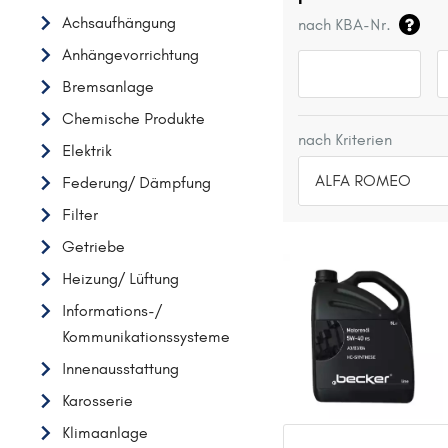
Achsaufhängung
nach KBA-Nr.
Anhängevorrichtung
Bremsanlage
Chemische Produkte
nach Kriterien
Elektrik
ALFA ROMEO
Federung/ Dämpfung
Filter
TOP 5 HERSTELLER
Getriebe
VW
Heizung/ Lüftung
OPEL
Informations-/
MERCEDES-BENZ
Kommunikationssysteme
FORD
Innenausstattung
AUDI
Karosserie
A
Klimaanlage
ALFA ROMEO