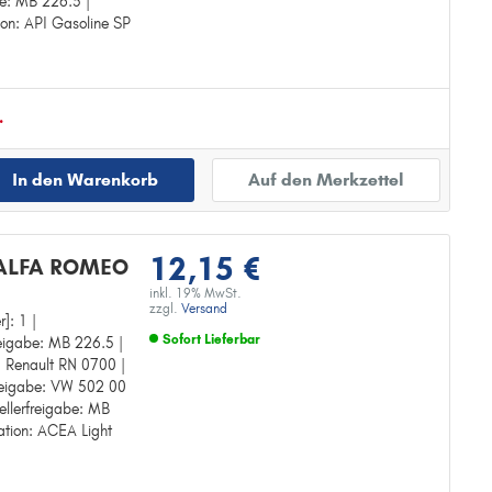
be: MB 226.5 |
ion: API Gasoline SP
.
In den Warenkorb
Auf den Merkzettel
12,15 €
 ALFA ROMEO
inkl. 19% MwSt.
zzgl.
Versand
r]: 1 |
Sofort Lieferbar
reigabe: MB 226.5 |
e: Renault RN 0700 |
Zur Detailseite
rfreigabe: VW 502 00
ellerfreigabe: MB
kation: ACEA Light