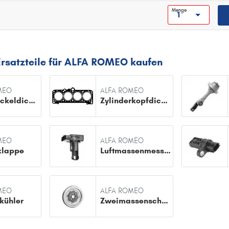
Spezifikation: API Gasoline SQ
Menge
Ersatzteile für ALFA ROMEO kaufen
MEO
ALFA ROMEO
Ventildeckeldichtung
Zylinderkopfdichtung
MEO
ALFA ROMEO
klappe
Luftmassenmesser
MEO
ALFA ROMEO
kühler
Zweimassenschwungrad