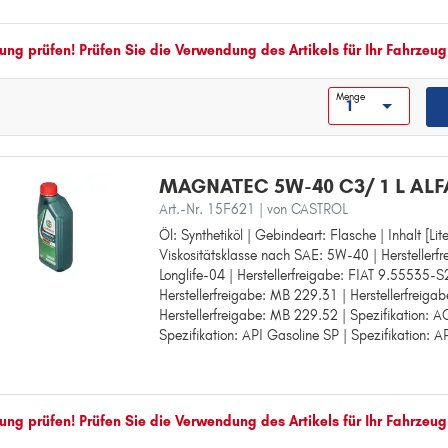
Herstellerfreigabe: VW 502 00
Herstellerfreigabe: VW 502 00 / 505 00
Herstellerfreigabe: MB 229.3
ng prüfen! Prüfen Sie die Verwendung des Artikels für Ihr Fahrzeug
Herstellerfreigabe: VW 505 00
Spezifikation: ACEA Light Duty A3/B
Menge
Spezifikation: API Gasoline SP
MAGNATEC 5W-40 C3/ 1 L AL
Art.-Nr. 15F621
| von CASTROL
Öl: Synthetiköl | Gebindeart: Flasche | Inhalt [Lite
Öl: Synthetiköl
Viskositätsklasse nach SAE: 5W-40 | Hersteller
Gebindeart: Flasche
Longlife-04 | Herstellerfreigabe: FIAT 9.55535-S
Inhalt [Liter]: 1
Herstellerfreigabe: MB 229.31 | Herstellerfreiga
Viskositätsklasse nach SAE: 5W-40
Herstellerfreigabe: MB 229.52 | Spezifikation: A
Herstellerfreigabe: BMW Longlife-04
Spezifikation: API Gasoline SP | Spezifikation: 
Herstellerfreigabe: FIAT 9.55535-S2
Herstellerfreigabe: MB 229.31
Herstellerfreigabe: MB 229.51
Herstellerfreigabe: MB 229.52
Spezifikation: ACEA Light Duty C3
ng prüfen! Prüfen Sie die Verwendung des Artikels für Ihr Fahrzeug
Spezifikation: API Gasoline SP