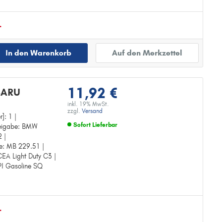
.
In den Warenkorb
Auf den Merkzettel
11,92 €
BARU
inkl. 19% MwSt.
zzgl.
Versand
r]: 1 |
Sofort Lieferbar
freigabe: BMW
2 |
Zur Detailseite
be: MB 229.51 |
CEA Light Duty C3 |
API Gasoline SQ
.