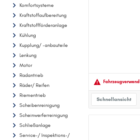
Komfortsysteme
AUDI
Kraftstoffaufbereitung
B
Kraftstoffförderanlage
BMW
Kühlung
C
Kupplung/ -anbauteile
CHEVROLET
Lenkung
CITROËN
Motor
D
DACIA
Radantrieb
Fahrzeugver­wendu
DAIHATSU
Räder/ Reifen
F
Riementrieb
Schnellansicht
FIAT
Scheibenreinigung
FORD
Scheinwerferreinigung
H
Schließanlage
HONDA
Service-/ Inspektions-/