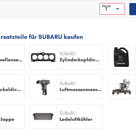
Spezifikation: API Gasoline SQ
Menge
Ersatzteile für SUBARU kaufen
SUBARU
Nockenwellensensor
Zylinderkopfdichtung
SUBARU
Ventildeckeldichtung
Luftmassenmesser
SUBARU
klappe
Ladeluftkühler