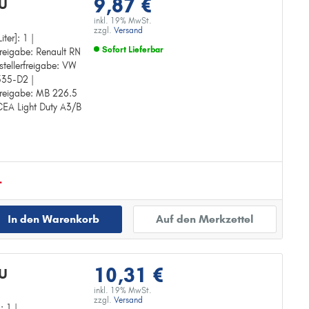
9,87 €
RU
inkl. 19% MwSt.
zzgl.
Versand
iter]: 1 |
Sofort Lieferbar
freigabe: Renault RN
stellerfreigabe: VW
Zur Detailseite
5535-D2 |
rfreigabe: MB 226.5
ACEA Light Duty A3/B
.
In den Warenkorb
Auf den Merkzettel
10,31 €
RU
inkl. 19% MwSt.
zzgl.
Versand
: 1 |