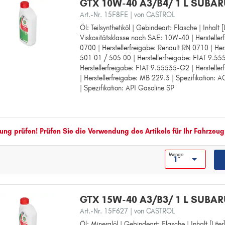
GTX 10W-40 A3/B4/ 1 L SUBA
I
Art.-Nr. 15F8FE
| von CASTROL
IMPREZA
Öl: Teilsynthetiköl | Gebindeart: Flasche | Inhalt [L
Öl: Teilsynthetiköl
Viskositätsklasse nach SAE: 10W-40 | Hersteller
Gebindeart: Flasche
J
0700 | Herstellerfreigabe: Renault RN 0710 | Her
Inhalt [Liter]: 1
JUSTY
501 01 / 505 00 | Herstellerfreigabe: FIAT 9.5
Viskositätsklasse nach SAE: 10W-40
Herstellerfreigabe: FIAT 9.55535-G2 | Herstelle
Herstellerfreigabe: Renault RN 0700
L
| Herstellerfreigabe: MB 229.3 | Spezifikation: 
Herstellerfreigabe: Renault RN 0710
LEGACY
| Spezifikation: API Gasoline SP
Herstellerfreigabe: VW 501 01 / 505 00
Herstellerfreigabe: FIAT 9.55535-D2
O
Herstellerfreigabe: FIAT 9.55535-G2
Herstellerfreigabe: MB 226.5
OUTBACK
Herstellerfreigabe: MB 229.3
ng prüfen! Prüfen Sie die Verwendung des Artikels für Ihr Fahrzeug
X
Spezifikation: ACEA Light Duty A3/B
Spezifikation: API Gasoline SP
XV
Menge
GTX 15W-40 A3/B3/ 1 L SUBA
Art.-Nr. 15F627
| von CASTROL
Öl: Mineralöl | Gebindeart: Flasche | Inhalt [Liter]
Öl: Mineralöl