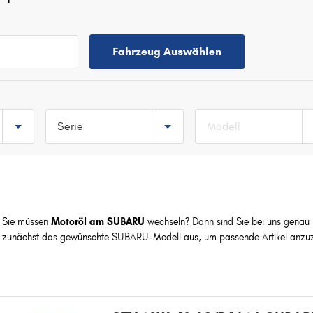
Fahrzeug Auswählen
Serie
Modell
TOP 5 SERIEN
FORESTER
LEGACY
Sie müssen
Motoröl am SUBARU
JUSTY
wechseln? Dann sind Sie bei uns genau ri
zunächst das gewünschte SUBARU-Modell aus, um passende Artikel anzuz
IMPREZA
XV
F
FORESTER