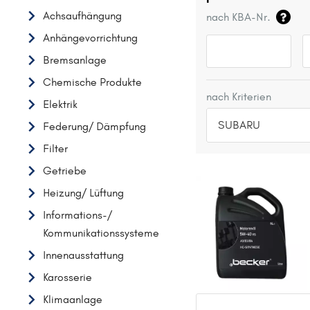
Achsaufhängung
nach KBA-Nr.
Anhängevorrichtung
Bremsanlage
Chemische Produkte
nach Kriterien
Elektrik
SUBARU
Federung/ Dämpfung
Filter
TOP 5 HERSTELLER
Getriebe
VW
Heizung/ Lüftung
OPEL
Informations-/
MERCEDES-BENZ
Kommunikationssysteme
FORD
Innenausstattung
AUDI
Karosserie
A
Klimaanlage
ALFA ROMEO