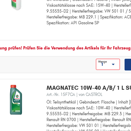
Viskositätsklasse nach SAE: 15W-40 | Hersteller
Gebindeart: Flasche
9.55535-D2 | Herstellerfreigabe: VW 501 01 / 
Inhalt [Liter]: 1
Herstellerfreigabe: MB 229.1 | Spezifikation: AC
Viskositätsklasse nach SAE: 15W-40
Spezifikation: API Gasoline SP
Herstellerfreigabe: FIAT 9.55535-D2
Herstellerfreigabe: VW 501 01 / 505 00
Herstellerfreigabe: MB 229.1
Spezifikation: ACEA Light Duty A3/B
Spezifikation: API Gasoline SP
ng prüfen! Prüfen Sie die Verwendung des Artikels für Ihr Fahrzeug
Menge
MAGNATEC 10W-40 A/B/ 1 L 
Art.-Nr. 15F7CA
| von CASTROL
Öl: Teilsynthetiköl | Gebindeart: Flasche | Inhalt [L
Öl: Teilsynthetiköl
Viskositätsklasse nach SAE: 10W-40 | Hersteller
Gebindeart: Flasche
9.55535-D2 | Herstellerfreigabe: MB 229.3 | Hers
Inhalt [Liter]: 1
Renault RN 0700 | Herstellerfreigabe: Renault R
Viskositätsklasse nach SAE: 10W-40
Herstellerfreigabe: VW 501 01 | Herstellerfreig
Herstellerfreigabe: FIAT 9.55535-D2