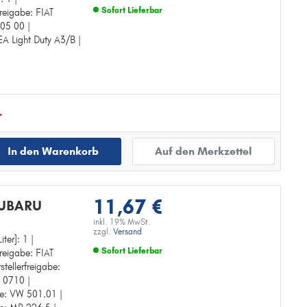
Sofort Lieferbar
freigabe: FIAT
505 00 |
Zur Detailseite
EA Light Duty A3/B |
.
In den Warenkorb
Auf den Merkzettel
11,67 €
SUBARU
inkl. 19% MwSt.
zzgl.
Versand
iter]: 1 |
Sofort Lieferbar
freigabe: FIAT
tellerfreigabe:
Zur Detailseite
N 0710 |
abe: VW 501.01 |