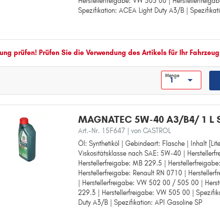
Herstellerfreigabe: VW 505 00 | Herstellerfreiga
Herstellerfreigabe: MB 229.3
Spezifikation: ACEA Light Duty A3/B | Spezifikat
Herstellerfreigabe: Renault RN 0700
Herstellerfreigabe: Renault RN 0710
Herstellerfreigabe: VW 501 01
Herstellerfreigabe: VW 501.01
Herstellerfreigabe: VW 505 00
ng prüfen! Prüfen Sie die Verwendung des Artikels für Ihr Fahrzeug
Herstellerfreigabe: MB 226.5
Spezifikation: ACEA Light Duty A3/B
Menge
Spezifikation: API Gasoline SP
MAGNATEC 5W-40 A3/B4/ 1 L
Art.-Nr. 15F647
| von CASTROL
Öl: Synthetiköl | Gebindeart: Flasche | Inhalt [Lite
Öl: Synthetiköl
Viskositätsklasse nach SAE: 5W-40 | Herstellerf
Gebindeart: Flasche
Herstellerfreigabe: MB 229.5 | Herstellerfreigab
Inhalt [Liter]: 1
Herstellerfreigabe: Renault RN 0710 | Herstelle
Viskositätsklasse nach SAE: 5W-40
| Herstellerfreigabe: VW 502 00 / 505 00 | Herst
Herstellerfreigabe: MB 226.5
229.3 | Herstellerfreigabe: VW 505 00 | Spezifi
Herstellerfreigabe: MB 229.5
Duty A3/B | Spezifikation: API Gasoline SP
Herstellerfreigabe: Renault RN 0700
Herstellerfreigabe: Renault RN 0710