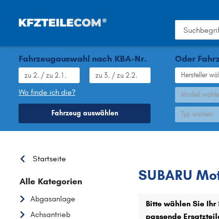
Fahrzeugauswahl nach KBA-Nr.
Oder Fahrz
Hersteller wä
Wo finde ich die?
Modell wähl
Fahrzeug auswählen
Typ wählen
SUBARU
Startseite
SUBARU Mot
Alle Kategorien
Abgasanlage
Bitte wählen Sie Ih
Achsantrieb
passende Ersatzteil