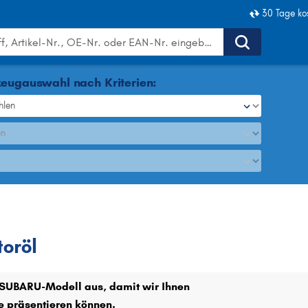
30 Tage ko
eugauswahl nach Kriterien:
hlen
en
Motoröl
oröl
r SUBARU-Modell aus, damit wir Ihnen
e präsentieren können.