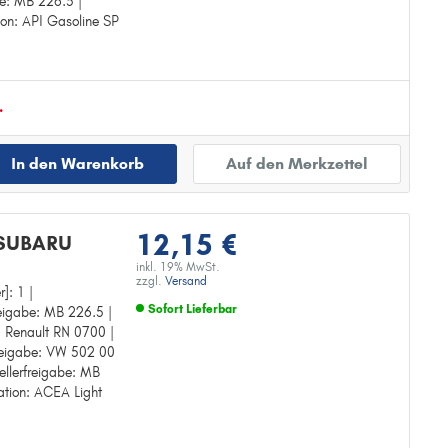
be: MB 226.5 |
ion: API Gasoline SP
.
In den Warenkorb
Auf den Merkzettel
12,15 €
 SUBARU
inkl. 19% MwSt.
zzgl.
Versand
r]: 1 |
Sofort Lieferbar
reigabe: MB 226.5 |
e: Renault RN 0700 |
Zur Detailseite
rfreigabe: VW 502 00
ellerfreigabe: MB
kation: ACEA Light