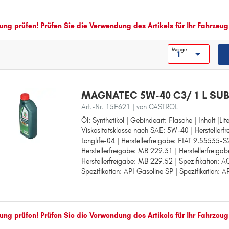
Herstellerfreigabe: VW 502 00
Herstellerfreigabe: VW 502 00 / 505 00
Herstellerfreigabe: MB 229.3
ng prüfen! Prüfen Sie die Verwendung des Artikels für Ihr Fahrzeug
Herstellerfreigabe: VW 505 00
Spezifikation: ACEA Light Duty A3/B
Menge
Spezifikation: API Gasoline SP
MAGNATEC 5W-40 C3/ 1 L SU
Art.-Nr. 15F621
| von CASTROL
Öl: Synthetiköl | Gebindeart: Flasche | Inhalt [Lite
Öl: Synthetiköl
Viskositätsklasse nach SAE: 5W-40 | Hersteller
Gebindeart: Flasche
Longlife-04 | Herstellerfreigabe: FIAT 9.55535-S
Inhalt [Liter]: 1
Herstellerfreigabe: MB 229.31 | Herstellerfreiga
Viskositätsklasse nach SAE: 5W-40
Herstellerfreigabe: MB 229.52 | Spezifikation: A
Herstellerfreigabe: BMW Longlife-04
Spezifikation: API Gasoline SP | Spezifikation: 
Herstellerfreigabe: FIAT 9.55535-S2
Herstellerfreigabe: MB 229.31
Herstellerfreigabe: MB 229.51
Herstellerfreigabe: MB 229.52
Spezifikation: ACEA Light Duty C3
ng prüfen! Prüfen Sie die Verwendung des Artikels für Ihr Fahrzeug
Spezifikation: API Gasoline SP