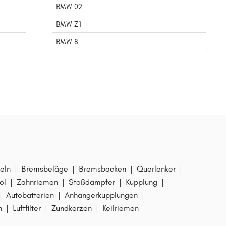
BMW 02
BMW Z1
BMW 8
eln
|
Bremsbeläge
|
Bremsbacken
|
Querlenker
|
öl
|
Zahnriemen
|
Stoßdämpfer
|
Kupplung
|
|
Autobatterien
|
Anhängerkupplungen
|
n
|
Luftfilter
|
Zündkerzen
|
Keilriemen