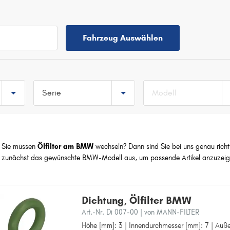
Fahrzeug Auswählen
Serie
Modell
TOP 5 SERIEN
3
Sie müssen
Ölfilter am BMW
wechseln? Dann sind Sie bei uns genau richtig
5
zunächst das gewünschte BMW-Modell aus, um passende Artikel anzuzeig
1
X3
X1
Dichtung, Ölfilter BMW
02
Art.-Nr. Di 007-00
| von MANN-FILTER
Höhe [mm]: 3 | Innendurchmesser [mm]: 7 | Auß
Höhe [mm]: 3
1