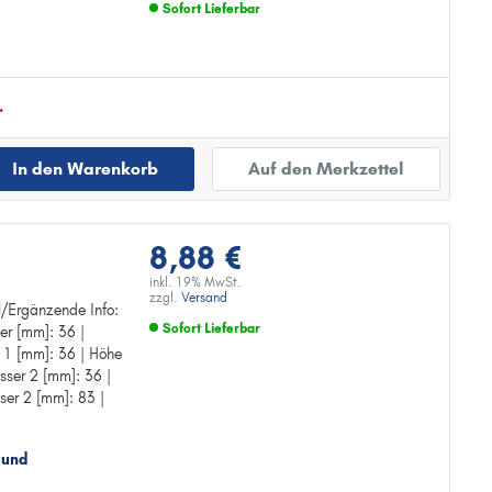
Sofort Lieferbar
Zur Detailseite
.
In den Warenkorb
Auf den Merkzettel
8,88 €
inkl. 19% MwSt.
zzgl.
Versand
el/Ergänzende Info:
Sofort Lieferbar
er [mm]: 36 |
g
 1 [mm]: 36 | Höhe
Zur Detailseite
sser 2 [mm]: 36 |
er 2 [mm]: 83 |
 und