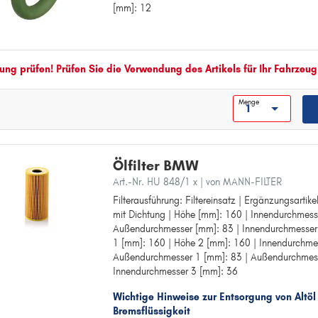
[mm]: 12
Innendurchmesser [mm]: 7
1
Außendurchmesser [mm]: 12
2
2
ng prüfen! Prüfen Sie die Verwendung des Artikels für Ihr Fahrzeug
3
3
Menge
4
4
Ölfilter BMW
5
Art.-Nr. HU 848/1 x
| von MANN-FILTER
5
Filterausführung: Filtereinsatz | Ergänzungsartik
Filterausführung: Filtereinsatz
6
mit Dichtung | Höhe [mm]: 160 | Innendurchmess
Ergänzungsartikel/Ergänzende Info: mit Dichtun
Außendurchmesser [mm]: 83 | Innendurchmesser
Höhe [mm]: 160
6
1 [mm]: 160 | Höhe 2 [mm]: 160 | Innendurchme
Innendurchmesser [mm]: 36
7
Außendurchmesser 1 [mm]: 83 | Außendurchmess
Außendurchmesser [mm]: 83
Innendurchmesser 3 [mm]: 36
Innendurchmesser 1 [mm]: 36
7
Höhe 1 [mm]: 160
Wichtige Hinweise zur Entsorgung von Altöl
8
Höhe 2 [mm]: 160
Bremsflüssigkeit
Innendurchmesser 2 [mm]: 36