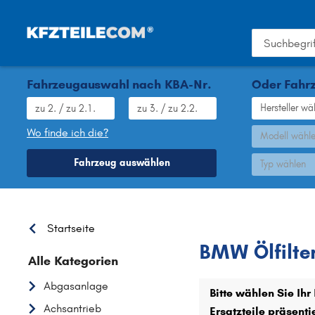
Fahrzeugauswahl nach KBA-Nr.
Oder Fahrz
Hersteller wä
Wo finde ich die?
Modell wähl
Fahrzeug auswählen
Typ wählen
BMW
Startseite
BMW Ölfilte
Alle Kategorien
Abgasanlage
Bitte wählen Sie Ih
Achsantrieb
Ersatzteile präsent