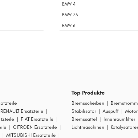
BMW 4
BMW Z3
BMW 6
Top Produkte
tzteile
|
Bremsscheiben
|
Bremstromm
RENAULT Ersatzteile
|
Stabilisator
|
Auspuff
|
Motor
zteile
|
FIAT Ersatzteile
|
Bremssattel
|
Innenraumfilter
ile
|
CITROËN Ersatzteile
|
Lichtmaschinen
|
Katalysatore
|
MITSUBISHI Ersatzteile
|