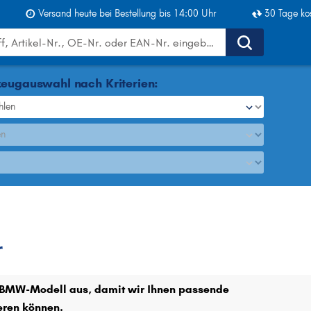
Versand heute bei Bestellung bis 14:00 Uhr
30 Tage ko
eugauswahl nach Kriterien:
hlen
en
Ölfilter
r
r BMW-Modell aus, damit wir Ihnen passende
ieren können.