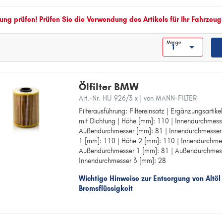
Außendurchmesser 2 [mm]: 63
Innendurchmesser 3 [mm]: 28
ng prüfen! Prüfen Sie die Verwendung des Artikels für Ihr Fahrzeug
Menge
Ölfilter BMW
Art.-Nr. HU 926/3 x
| von MANN-FILTER
Filterausführung: Filtereinsatz | Ergänzungsartik
Filterausführung: Filtereinsatz
mit Dichtung | Höhe [mm]: 110 | Innendurchmess
Ergänzungsartikel/Ergänzende Info: mit Dichtun
Außendurchmesser [mm]: 81 | Innendurchmesser
Höhe [mm]: 110
1 [mm]: 110 | Höhe 2 [mm]: 110 | Innendurchme
Innendurchmesser [mm]: 28
Außendurchmesser 1 [mm]: 81 | Außendurchmess
Außendurchmesser [mm]: 81
Innendurchmesser 3 [mm]: 28
Innendurchmesser 1 [mm]: 28
Höhe 1 [mm]: 110
Wichtige Hinweise zur Entsorgung von Altöl
Höhe 2 [mm]: 110
Bremsflüssigkeit
Innendurchmesser 2 [mm]: 28
Außendurchmesser 1 [mm]: 81
Außendurchmesser 2 [mm]: 81
Innendurchmesser 3 [mm]: 28