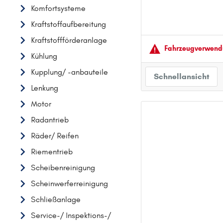
Komfortsysteme
AUDI
Kraftstoffaufbereitung
B
Kraftstoffförderanlage
BMW
Fahrzeugver­wendu
Kühlung
C
Kupplung/ -anbauteile
CHEVROLET
Schnellansicht
Lenkung
CITROËN
Motor
D
DACIA
Radantrieb
DAIHATSU
Räder/ Reifen
F
Riementrieb
FIAT
Scheibenreinigung
FORD
Scheinwerferreinigung
H
Schließanlage
HONDA
Service-/ Inspektions-/