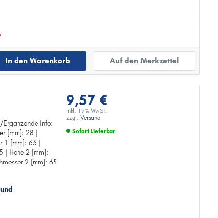
.
In den Warenkorb
Auf den Merkzettel
9,57 €
inkl. 19% MwSt.
zzgl.
Versand
el/Ergänzende Info:
Sofort Lieferbar
er [mm]: 28 |
g
 1 [mm]: 63 |
Zur Detailseite
5 | Höhe 2 [mm]:
chmesser 2 [mm]: 63
 und