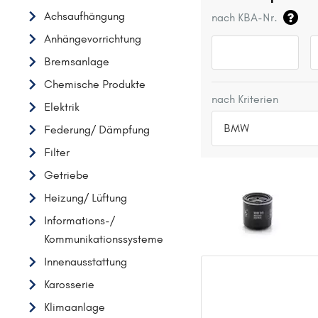
Achsaufhängung
nach KBA-Nr.
Anhängevorrichtung
Bremsanlage
Chemische Produkte
nach Kriterien
Elektrik
BMW
Federung/ Dämpfung
Filter
TOP 5 HERSTELLER
Getriebe
VW
Heizung/ Lüftung
OPEL
Informations-/
MERCEDES-BENZ
Kommunikationssysteme
FORD
Innenausstattung
AUDI
Karosserie
A
Klimaanlage
ALFA ROMEO