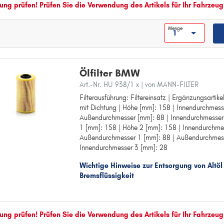
ng prüfen! Prüfen Sie die Verwendung des Artikels für Ihr Fahrzeug
Menge
Ölfilter BMW
Art.-Nr. HU 938/1 x
| von MANN-FILTER
Filterausführung: Filtereinsatz | Ergänzungsartik
Filterausführung: Filtereinsatz
mit Dichtung | Höhe [mm]: 158 | Innendurchmess
Ergänzungsartikel/Ergänzende Info: mit Dichtun
Außendurchmesser [mm]: 88 | Innendurchmesser
Höhe [mm]: 158
1 [mm]: 158 | Höhe 2 [mm]: 158 | Innendurchme
Innendurchmesser [mm]: 28
Außendurchmesser 1 [mm]: 88 | Außendurchmess
Außendurchmesser [mm]: 88
Innendurchmesser 3 [mm]: 28
Innendurchmesser 1 [mm]: 28
Höhe 1 [mm]: 158
Wichtige Hinweise zur Entsorgung von Altöl
Höhe 2 [mm]: 158
Bremsflüssigkeit
Innendurchmesser 2 [mm]: 28
Außendurchmesser 1 [mm]: 88
Außendurchmesser 2 [mm]: 88
Innendurchmesser 3 [mm]: 28
ng prüfen! Prüfen Sie die Verwendung des Artikels für Ihr Fahrzeug