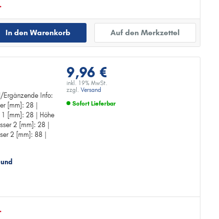
.
In den Warenkorb
Auf den Merkzettel
9,96 €
inkl. 19% MwSt.
zzgl.
Versand
el/Ergänzende Info:
Sofort Lieferbar
er [mm]: 28 |
g
 1 [mm]: 28 | Höhe
Zur Detailseite
sser 2 [mm]: 28 |
er 2 [mm]: 88 |
 und
.