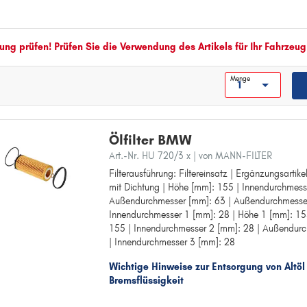
8
Außendurchmesser 1 [mm]: 83
I
Außendurchmesser 2 [mm]: 83
Innendurchmesser 3 [mm]: 36
i3
ng prüfen! Prüfen Sie die Verwendung des Artikels für Ihr Fahrzeug
X
Menge
X1
X3
X4
Ölfilter BMW
X5
Art.-Nr. HU 720/3 x
| von MANN-FILTER
X6
Filterausführung: Filtereinsatz | Ergänzungsartik
Filterausführung: Filtereinsatz
mit Dichtung | Höhe [mm]: 155 | Innendurchmess
Ergänzungsartikel/Ergänzende Info: mit Dichtun
Z
Außendurchmesser [mm]: 63 | Außendurchmesser
Höhe [mm]: 155
Z1
Innendurchmesser 1 [mm]: 28 | Höhe 1 [mm]: 15
Innendurchmesser [mm]: 28
155 | Innendurchmesser 2 [mm]: 28 | Außendur
Außendurchmesser [mm]: 63
Z3
| Innendurchmesser 3 [mm]: 28
Außendurchmesser 1 [mm]: 63
Z4
Innendurchmesser 1 [mm]: 28
Wichtige Hinweise zur Entsorgung von Altöl
Höhe 1 [mm]: 155
Bremsflüssigkeit
Höhe 2 [mm]: 155
Innendurchmesser 2 [mm]: 28