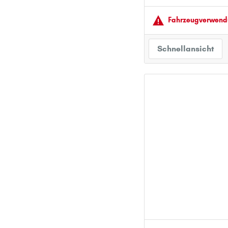
PEUGEOT
Fahrzeugver­wendu
PORSCHE
R
Schnellansicht
RENAULT
S
SEAT
SKODA
SMART
SUBARU
SUZUKI
T
TOYOTA
V
VOLVO
VW