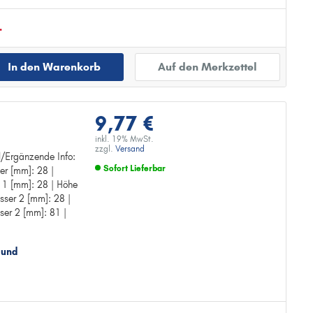
.
In den Warenkorb
Auf den Merkzettel
9,77 €
inkl. 19% MwSt.
zzgl.
Versand
el/Ergänzende Info:
Sofort Lieferbar
er [mm]: 28 |
g
 1 [mm]: 28 | Höhe
Zur Detailseite
sser 2 [mm]: 28 |
er 2 [mm]: 81 |
 und