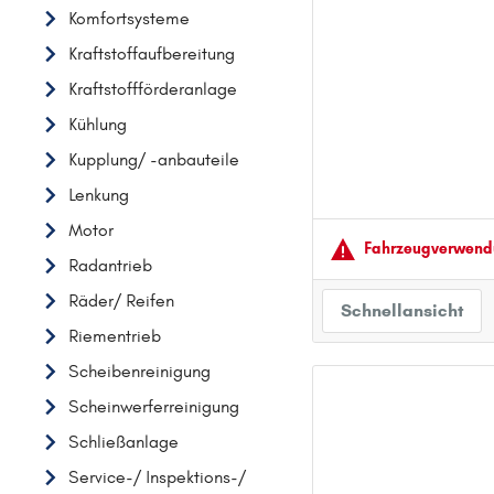
Komfortsysteme
AUDI
Kraftstoffaufbereitung
B
Kraftstoffförderanlage
BMW
Kühlung
C
Kupplung/ -anbauteile
CHEVROLET
Lenkung
CITROËN
Motor
D
Fahrzeugver­wendu
DACIA
Radantrieb
DAIHATSU
Räder/ Reifen
Schnellansicht
F
Riementrieb
FIAT
Scheibenreinigung
FORD
Scheinwerferreinigung
H
Schließanlage
HONDA
Service-/ Inspektions-/