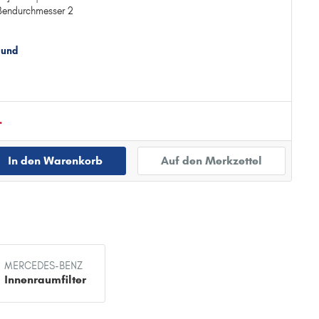
ßendurchmesser 2
ücklaufsperrventilen
 und
.
In den Warenkorb
Auf den Merkzettel
MERCEDES-BENZ
Innenraumfilter