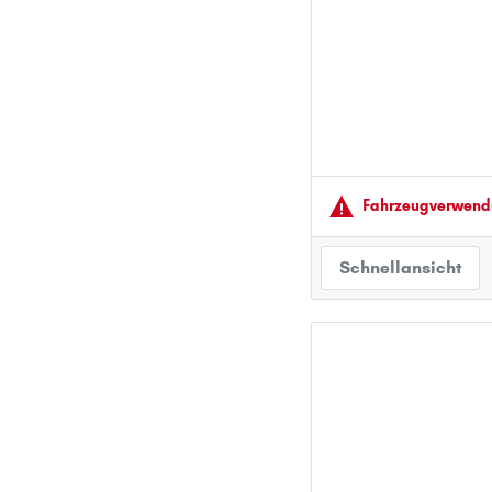
PEUGEOT
PORSCHE
R
RENAULT
S
SEAT
Fahrzeugver­wendu
SKODA
SMART
Schnellansicht
SUBARU
SUZUKI
T
TOYOTA
V
VOLVO
VW