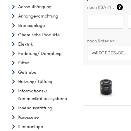
Achsaufhängung
nach KBA-Nr.
Anhängevorrichtung
Bremsanlage
Chemische Produkte
nach Kriterien
Elektrik
MERCEDES-BENZ
Federung/ Dämpfung
Filter
TOP 5 HERSTELLER
Getriebe
VW
Heizung/ Lüftung
OPEL
Informations-/
MERCEDES-BENZ
Kommunikationssysteme
FORD
Innenausstattung
AUDI
Karosserie
A
Klimaanlage
ALFA ROMEO