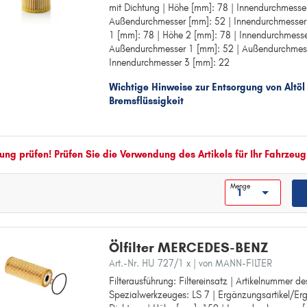
mit Dichtung | Höhe [mm]: 78 | Innendurchmesse
Ergänzungsartikel/Ergänzende Info: mit Dichtun
1
Außendurchmesser [mm]: 52 | Innendurchmesser
Höhe [mm]: 78
1 [mm]: 78 | Höhe 2 [mm]: 78 | Innendurchmesse
Innendurchmesser [mm]: 22
190
Außendurchmesser 1 [mm]: 52 | Außendurchmess
Außendurchmesser [mm]: 52
A
Innendurchmesser 3 [mm]: 22
Innendurchmesser 1 [mm]: 22
Höhe 1 [mm]: 78
A-KLASSE
Wichtige Hinweise zur Entsorgung von Altöl
Höhe 2 [mm]: 78
AMG GT
Bremsflüssigkeit
Innendurchmesser 2 [mm]: 22
Außendurchmesser 1 [mm]: 52
B
Außendurchmesser 2 [mm]: 52
B-KLASSE
Innendurchmesser 3 [mm]: 22
ng prüfen! Prüfen Sie die Verwendung des Artikels für Ihr Fahrzeug
C
C-KLASSE
Menge
CABRIOLET
CITAN
Ölfilter MERCEDES-BENZ
CLA
Art.-Nr. HU 727/1 x
| von MANN-FILTER
CLC-KLASSE
Filterausführung: Filtereinsatz | Artikelnummer 
Filterausführung: Filtereinsatz
CLK
Spezialwerkzeuges: LS 7 | Ergänzungsartikel/Erg
Artikelnummer des empfohlenen Spezialwerkzeug