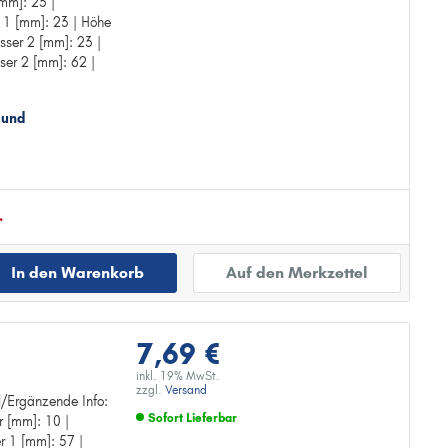
mm]: 23 |
g
Zur Detailseite
 1 [mm]: 23 | Höhe
sser 2 [mm]: 23 |
er 2 [mm]: 62 |
 und
.
In den Warenkorb
Auf den Merkzettel
7,69 €
inkl. 19% MwSt.
zzgl.
Versand
el/Ergänzende Info:
Sofort Lieferbar
r [mm]: 10 |
g
 1 [mm]: 57 |