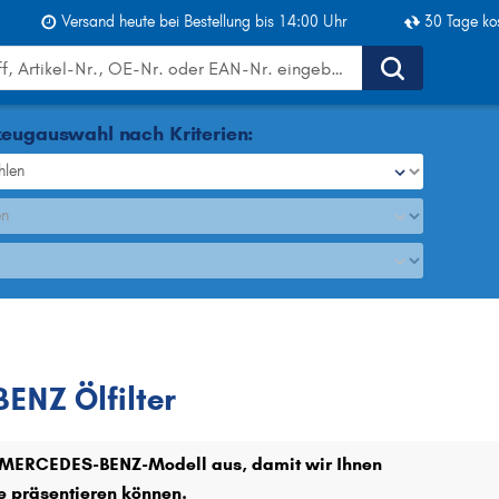
Versand heute bei Bestellung bis 14:00 Uhr
30 Tage ko
eugauswahl nach Kriterien:
hlen
en
-BENZ
Ölfilter
NZ Ölfilter
hr MERCEDES-BENZ-Modell aus, damit wir Ihnen
e präsentieren können.