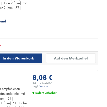
Zur Detailseite
 | Höhe 2 [mm]: 89 |
r 2 [mm]: 57 |
 und
.
In den Warenkorb
Auf den Merkzettel
8,08 €
inkl. 19% MwSt.
zzgl.
Versand
des empfohlenen
Sofort Lieferbar
änzende Info: mit
es: LS 7
mm]: 31 |
g
Zur Detailseite
 1 [mm]: 31 | Höhe