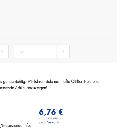
Typ
genau richtig. Wir führen viele namhafte Ölfilter-Hersteller.
sende Artikel anzuzeigen!
6,76 €
inkl. 19% MwSt.
zzgl.
Versand
el/Ergänzende Info: