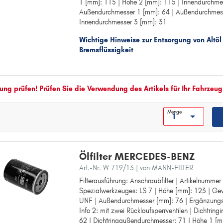
STUFENHECK
1 [mm]: 115 | Höhe 2 [mm]: 115 | Innendurchme
Innendurchmesser [mm]: 31
Außendurchmesser 1 [mm]: 64 | Außendurchmess
Außendurchmesser [mm]: 64
T
Innendurchmesser 3 [mm]: 31
Innendurchmesser 1 [mm]: 31
T1
Höhe 1 [mm]: 115
Wichtige Hinweise zur Entsorgung von Altöl
Höhe 2 [mm]: 115
V
Bremsflüssigkeit
Innendurchmesser 2 [mm]: 31
V-KLASSE
Außendurchmesser 1 [mm]: 64
Außendurchmesser 2 [mm]: 64
VANEO
Innendurchmesser 3 [mm]: 31
ng prüfen! Prüfen Sie die Verwendung des Artikels für Ihr Fahrzeug
VARIO
VIANO
Menge
VITO
VITO / MIXTO
Ölfilter MERCEDES-BENZ
Art.-Nr. W 719/13
| von MANN-FILTER
Filterausführung: Anschraubfilter | Artikelnumme
Filterausführung: Anschraubfilter
Spezialwerkzeuges: LS 7 | Höhe [mm]: 123 | G
Artikelnummer des empfohlenen Spezialwerkzeug
UNF | Außendurchmesser [mm]: 76 | Ergänzungs
Höhe [mm]: 123
Info 2: mit zwei Rücklaufsperrventilen | Dichtrin
Gewindemaß: 3/4-16 UNF
62 | Dichtringaußendurchmesser: 71 | Höhe 1 [m
Außendurchmesser [mm]: 76