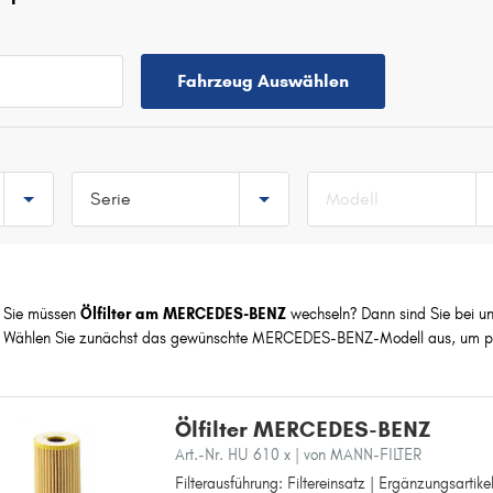
Fahrzeug Auswählen
Serie
Modell
TOP 5 SERIEN
C-KLASSE
Sie müssen
Ölfilter am MERCEDES-BENZ
wechseln? Dann sind Sie bei uns 
A-KLASSE
Wählen Sie zunächst das gewünschte MERCEDES-BENZ-Modell aus, um pas
E-KLASSE
B-KLASSE
SLK
Ölfilter MERCEDES-BENZ
/
Art.-Nr. HU 610 x
| von MANN-FILTER
Filterausführung: Filtereinsatz | Ergänzungsartik
Filterausführung: Filtereinsatz
/8