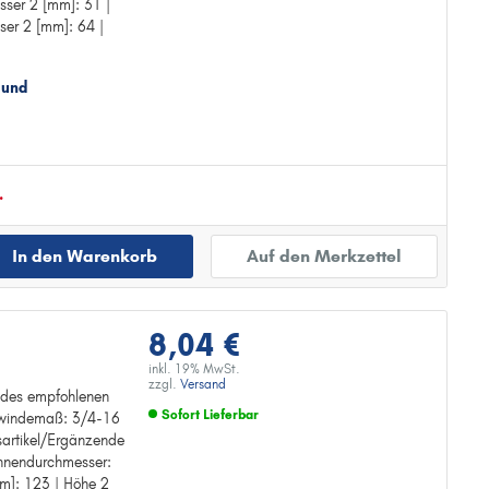
sser 2 [mm]: 31 |
er 2 [mm]: 64 |
 und
.
In den Warenkorb
Auf den Merkzettel
8,04 €
inkl. 19% MwSt.
zzgl.
Versand
r des empfohlenen
Sofort Lieferbar
ewindemaß: 3/4-16
es: LS 7
artikel/Ergänzende
Zur Detailseite
ginnendurchmesser:
m]: 123 | Höhe 2