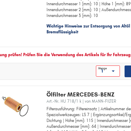
Innendurchmesser 1 [mm]: 10 | Höhe 1 [mm]: 89
Innendurchmesser [mm]: 10
M
Innendurchmesser 2 [mm]: 10 | Außendurchmesse
Außendurchmesser [mm]: 57
M-KLASSE
Innendurchmesser 3 [mm]: 10
Außendurchmesser 1 [mm]: 57
Innendurchmesser 1 [mm]: 10
P
Wichtige Hinweise zur Entsorgung von Altöl
Höhe 1 [mm]: 89
PAGODE
Bremsflüssigkeit
Höhe 2 [mm]: 89
Innendurchmesser 2 [mm]: 10
R
Außendurchmesser 2 [mm]: 57
R-KLASSE
Innendurchmesser 3 [mm]: 10
ng prüfen! Prüfen Sie die Verwendung des Artikels für Ihr Fahrzeug
S
S-KLASSE
Menge
SL
SLK
Ölfilter MERCEDES-BENZ
SLS AMG
Art.-Nr. HU 718/1 k
| von MANN-FILTER
SPRINTER
Filterausführung: Filtereinsatz | Artikelnummer 
Filterausführung: Filtereinsatz
SPRINTER 2-t
Spezialwerkzeuges: LS 7 | Ergänzungsartikel/Erg
Artikelnummer des empfohlenen Spezialwerkzeug
Dichtung | Höhe [mm]: 115 | Innendurchmesser [
Ergänzungsartikel/Ergänzende Info: mit Dichtun
SPRINTER 3-t
Außendurchmesser [mm]: 64 | Innendurchmesser
Höhe [mm]: 115