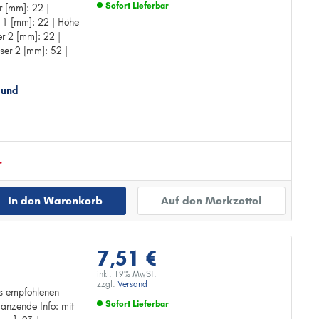
Sofort Lieferbar
r [mm]: 22 |
g
 1 [mm]: 22 | Höhe
Zur Detailseite
r 2 [mm]: 22 |
er 2 [mm]: 52 |
 und
.
In den Warenkorb
Auf den Merkzettel
7,51 €
inkl. 19% MwSt.
zzgl.
Versand
des empfohlenen
Sofort Lieferbar
änzende Info: mit
es: LS 7