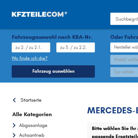
Fahrzeugauswahl nach KBA-Nr.
Oder Fahrz
Hersteller wä
Wo finde ich die?
Modell wähl
Fahrzeug auswählen
Typ wählen
MERCEDES
Startseite
MERCEDES-BE
Alle Kategorien
Abgasanlage
Bitte wählen Sie I
Achsantrieb
passende Ersatzteil