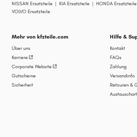
NISSAN Ersatzteile
|
KIA Ersatzteile
|
HONDA Ersatzteile
PEUGEOT
VOLVO Ersatzteile
PORSCHE
R
RENAULT
Mehr von kfzteile.com
Hilfe & Su
S
Über uns
Kontakt
SEAT
Karriere
FAQs
SKODA
Corporate Website
Zahlung
SMART
Gutscheine
Versandinfo
SUBARU
Sicherheit
Retouren & 
SUZUKI
Austauschart
T
TOYOTA
V
VOLVO
VW