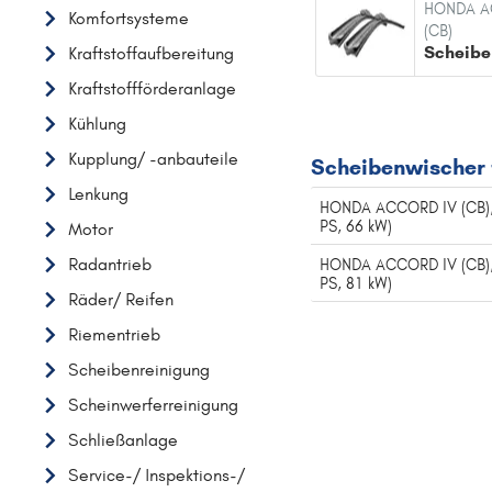
HONDA A
Komfortsysteme
AUDI
(CB)
Scheibe
Kraftstoffaufbereitung
B
Kraftstoffförderanlage
BMW
Kühlung
C
Kupplung/ -anbauteile
CHEVROLET
Scheibenwischer
Lenkung
CITROËN
HONDA ACCORD IV (CB), 
PS, 66 kW)
Motor
D
DACIA
Radantrieb
HONDA ACCORD IV (CB), 
PS, 81 kW)
DAIHATSU
Räder/ Reifen
F
Riementrieb
FIAT
Scheibenreinigung
FORD
Scheinwerferreinigung
H
Schließanlage
HONDA
Service-/ Inspektions-/