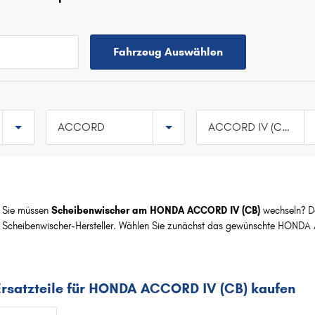
Fahrzeug Auswählen
ACCORD
ACCORD IV (CB) ab 11/1989 bis 12/1993
ACCORD I (SJ, SY) a
TOP 5 SERIEN
CIVIC
05/1976 bis 09/1983
JAZZ
ACCORD I Hatchbac
Sie müssen
Scheibenwischer am HONDA ACCORD IV (CB)
wechseln? Da
(SJ, SY) ab 01/1979 b
CR-V
Scheibenwischer-Hersteller. Wählen Sie zunächst das gewünschte HONDA
09/1983
ACCORD
ACCORD III (CA) ab
HR-V
Ersatzteile für HONDA ACCORD IV (CB) kaufen
11/1985 bis 12/1989
A
ACCORD III Aerodec
ACCORD