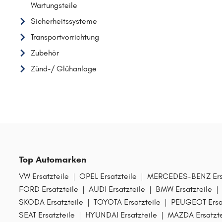
HYUNDAI
Wartungsteile
K
Sicherheitssysteme
KIA
Transportvorrichtung
L
Zubehör
LAND ROVER
Zünd-/ Glühanlage
M
MAZDA
MERCEDES-BENZ
MINI
MITSUBISHI
N
Top Automarken
NISSAN
VW Ersatzteile
|
OPEL Ersatzteile
|
MERCEDES-BENZ Ersa
O
FORD Ersatzteile
|
AUDI Ersatzteile
|
BMW Ersatzteile
|
OPEL
SKODA Ersatzteile
|
TOYOTA Ersatzteile
|
PEUGEOT Ersat
SEAT Ersatzteile
|
HYUNDAI Ersatzteile
|
MAZDA Ersatzte
P