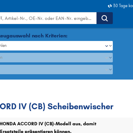
30 Tage ko
eugauswahl nach Kriterien:
hlen
en
ACCORD IV (CB)
RD IV (CB) Scheibenwischer
hr HONDA ACCORD IV (CB)-Modell aus, damit
Ersatzteile präsentieren können.