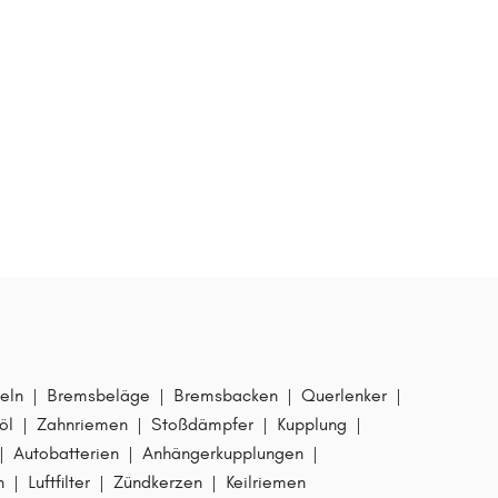
,
7
eln
|
Bremsbeläge
|
Bremsbacken
|
Querlenker
|
öl
|
Zahnriemen
|
Stoßdämpfer
|
Kupplung
|
|
Autobatterien
|
Anhängerkupplungen
|
ck
n
|
Luftfilter
|
Zündkerzen
|
Keilriemen