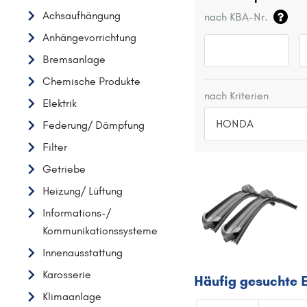
Achsaufhängung
nach KBA-Nr.
Anhängevorrichtung
Bremsanlage
Chemische Produkte
nach Kriterien
Elektrik
HONDA
Federung/ Dämpfung
Filter
TOP 5 HERSTELLER
Getriebe
VW
Heizung/ Lüftung
OPEL
Informations-/
MERCEDES-BENZ
Kommunikationssysteme
FORD
Innenausstattung
AUDI
Karosserie
Häufig gesuchte 
A
Klimaanlage
ALFA ROMEO