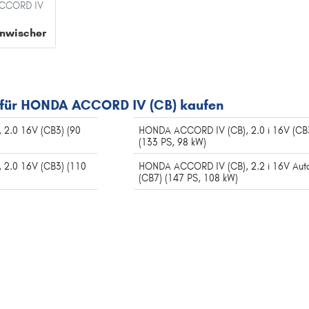
CCORD IV
(CA) ab 11/1985 bis
C
nwischer
12/1989
CIVIC
ACCORD IV (CB) ab
CR-V
11/1989 bis 12/1993
CR-Z
ACCORD IV Aerodec
CRX
 für HONDA ACCORD IV (CB) kaufen
(CB) ab 09/1989 bis
F
2.0 16V (CB3) (90
HONDA ACCORD IV (CB), 2.0 i 16V (CB
02/1994
(133 PS, 98 kW)
FR-V
ACCORD IV Coupe
H
2.0 16V (CB3) (110
HONDA ACCORD IV (CB), 2.2 i 16V Aut
(CB7) (147 PS, 108 kW)
(CB, CC) ab 05/1989
HR-V
bis 12/1993
I
ACCORD V (CC, CD)
INSIGHT
ab 06/1992 bis
J
12/1997
JAZZ
ACCORD V (CE, CF_
L
ab 09/1995 bis