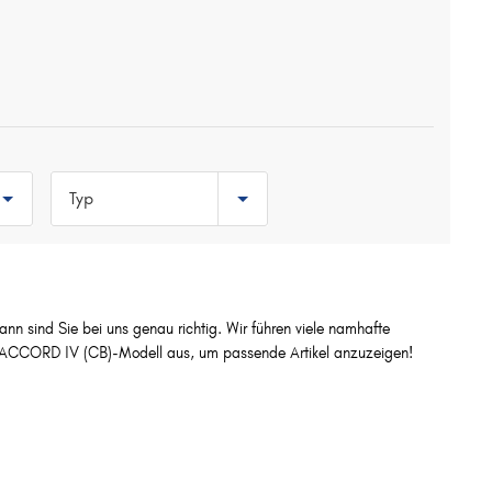
Typ
b
1.8 (105 PS, 77 kW)
2.0 16V (CB3) (90 PS,
k
66 kW)
nn sind Sie bei uns genau richtig. Wir führen viele namhafte
is
2.0 16V (CB3) (110 PS,
 ACCORD IV (CB)-Modell aus, um passende Artikel anzuzeigen!
81 kW)
2.0 i 16V (CB3) (133
PS, 98 kW)
k
2.2 i 16V (CB7) (150