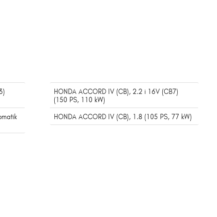
PS, 110 kW)
2.2 i 16V Automatik
(CB7) (147 PS, 108 kW)
k
3)
HONDA ACCORD IV (CB), 2.2 i 16V (CB7)
(150 PS, 110 kW)
omatik
HONDA ACCORD IV (CB), 1.8 (105 PS, 77 kW)
)