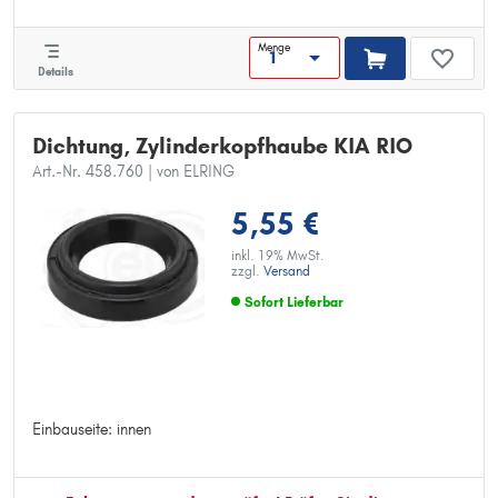
Menge
Details
Dichtung, Zylinderkopfhaube KIA RIO
Art.-Nr. 458.760
| von ELRING
5,55 €
inkl. 19% MwSt.
zzgl.
Versand
Sofort Lieferbar
Einbauseite: innen
Einbauseite: innen