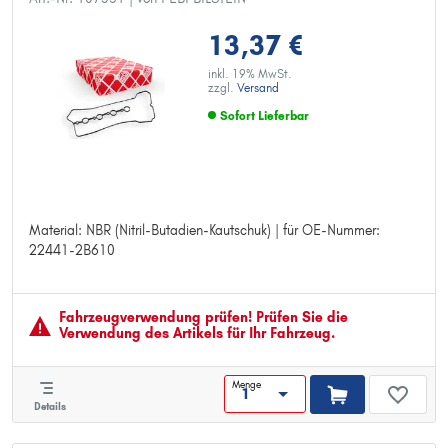
13,37 €
inkl. 19% MwSt.
zzgl.
Versand
Sofort Lieferbar
Material: NBR (Nitril-Butadien-Kautschuk) | für OE-Nummer:
Material: NBR (Nitril-Butadien-Kautschuk)
22441-2B610
für OE-Nummer: 22441-2B610
Fahrzeugver­wendung prüfen! Prüfen Sie die
Verwendung des Artikels für Ihr Fahrzeug.
Menge
Details