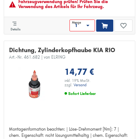
Fahrzeugver­wendung prüfen! Prüfen Sie die
Verwendung des Artikels für Ihr Fahrzeug.
Menge
Details
Dichtung, Zylinderkopfhaube KIA RIO
Art.-Nr. 461.682
| von ELRING
14,77 €
inkl. 19% MwSt.
zzgl.
Versand
Sofort Lieferbar
Montageinformation beachten: | Löse-Drehmoment [Nm]: 7 |
Montageinformation beachten:
chem. Eigenschaft: nicht lösungsmittelhaltig | chem. Eigenschaft:
Löse-Drehmoment [Nm]: 7