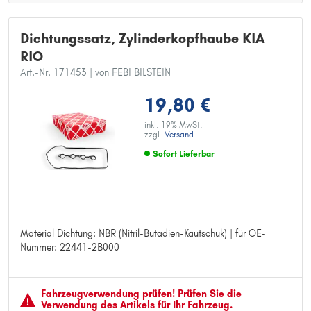
Dichtungssatz, Zylinderkopfhaube KIA
RIO
Art.-Nr. 171453
| von FEBI BILSTEIN
19,80 €
inkl. 19% MwSt.
zzgl.
Versand
Sofort Lieferbar
Material Dichtung: NBR (Nitril-Butadien-Kautschuk) | für OE-
Material Dichtung: NBR (Nitril-Butadien-Kautschuk)
Nummer: 22441-2B000
für OE-Nummer: 22441-2B000
Fahrzeugver­wendung prüfen! Prüfen Sie die
Verwendung des Artikels für Ihr Fahrzeug.