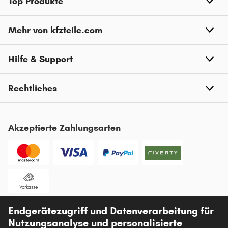
Top Produkte
Mehr von kfzteile.com
Hilfe & Support
Rechtliches
Akzeptierte Zahlungsarten
Vorkasse
Unsere Versandpartner
Endgerätezugriff und Datenverarbeitung für
Nutzungsanalyse und personalisierte