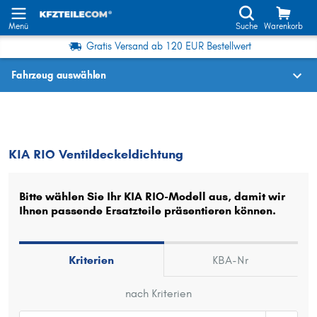
Menü
Suche
Warenkorb
Gratis Versand ab 120 EUR Bestellwert
Fahrzeug auswählen
Fahrzeugauswahl nach KBA-Nr.
RIO
Ventildeckeldichtung
KIA RIO Ventildeckeldichtung
Wo finde ich die?
Fahrzeug auswählen
Bitte wählen Sie Ihr KIA RIO-Modell aus, damit wir
Ihnen passende Ersatzteile präsentieren können.
Oder
Oder Fahrzeugauswahl nach Kriterien:
Kriterien
KBA-Nr
Hersteller wählen
nach Kriterien
Modell wählen