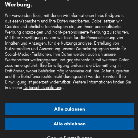
Werbung.
Wir verwenden Tools, mit denen wir Informationen Ihres Endgeräts
auslesen/speichern und Ihre Daten verarbeiten. Dabei setzen wir
Die hier dargestellten Daten, insbesondere die gesamte Datenbank, dürfen nicht
Cookies und ähnliche Technologien ein, um Ihnen personalisierte
vervielfältigt werden. Die Vervielfältigung und Verbreitung der Daten und der
Werbung anzuzeigen und nicht-personalisierte Werbung zu schalten.
Datenbank ohne vorherige Einwilligung von TecAlliance und/oder die
Mit Ihrer Einwilligung nutzen wir Tools für die Personalisierung von
Einbeziehung Dritter in solche Aktivitäten ist streng verboten. Jegliche
Inhalten und Anzeigen, für die Nutzungsanalyse, Erstellung von
unautorisierte Nutzung von Inhalten stellt eine Verletzung des Urheberrechts dar
Nutzerprofilen und Auswertung unserer Werbekampagnen sowie für
und kann rechtliche Schritte nach sich ziehen.
Social-Media-Funktionen. Ihre Daten werden auch an unsere
Werbepartner weitergegeben und gegebenenfalls mit weiteren Daten
Vertrag widerrufen
zusammengeführt. Ihre Einwilligung umfasst die Übermittlung in
Drittländer, wobei Behörden möglicherweise auf Ihre Daten zugreifen
und Ihre Betroffenenrechte nicht durchgesetzt werden könnten. Ihre
Einwilligung ist jederzeit widerrufbar. Weitere Informationen finden Sie
© 2026 kfzteile24 GmbH - Alle Rechte vorbehalten.
in unserer
Datenschutzerklärung
.
Alle zulassen
¹„Gratis Versand“ oder „ohne Versandkosten“ entsprechen dem Wegfall der
deutschen Versandkostenpauschale von 6,90 €.
Alle ablehnen
Cookie Einstellungen