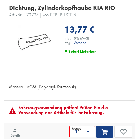
Dichtung, Zylinderkopfhaube KIA RIO
Art.-Nr. 179724
| von FEBI BILSTEIN
13,77 €
inkl. 19% MwSt.
zzgl.
Versand
Sofort Lieferbar
Material: ACM (Polyacryl-Kautschuk)
Material: ACM (Polyacryl-Kautschuk)
Fahrzeugver­wendung prüfen! Prüfen Sie die
Verwendung des Artikels für Ihr Fahrzeug.
Menge
Details