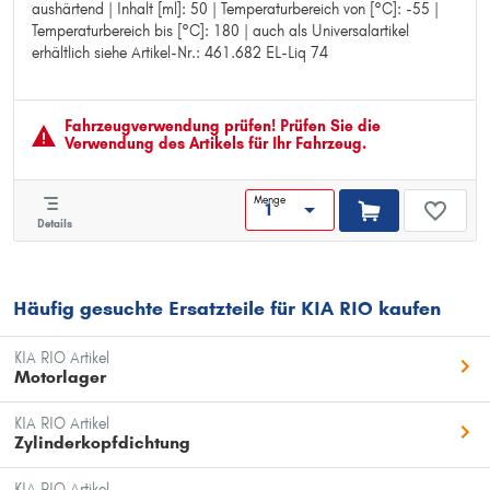
aushärtend | Inhalt [ml]: 50 | Temperaturbereich von [°C]: -55 |
chem. Eigenschaft: nicht lösungsmittelhaltig
Temperaturbereich bis [°C]: 180 | auch als Universalartikel
chem. Eigenschaft: aushärtend
erhältlich siehe Artikel-Nr.: 461.682 EL-Liq 74
Inhalt [ml]: 50
Temperaturbereich von [°C]: -55
Temperaturbereich bis [°C]: 180
auch als Universalartikel erhältlich siehe Artikel-Nr.: 461.682 EL-
Fahrzeugver­wendung prüfen! Prüfen Sie die
Liq 74
Verwendung des Artikels für Ihr Fahrzeug.
Menge
Details
Häufig gesuchte Ersatzteile für KIA RIO kaufen
KIA RIO Artikel
Motorlager
KIA RIO Artikel
Zylinderkopfdichtung
KIA RIO Artikel