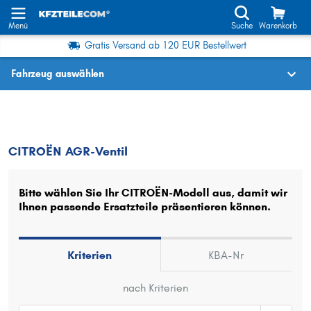
Menü
Suche
Warenkorb
Gratis Versand ab 120 EUR Bestellwert
Fahrzeug auswählen
Fahrzeugauswahl nach KBA-Nr.
CITROËN
AGR-Ventil
CITROËN AGR-Ventil
Wo finde ich die?
Fahrzeug auswählen
Bitte wählen Sie Ihr CITROËN-Modell aus, damit wir
Ihnen passende Ersatzteile präsentieren können.
Oder
Oder Fahrzeugauswahl nach Kriterien:
Kriterien
KBA-Nr
Hersteller wählen
nach Kriterien
Modell wählen