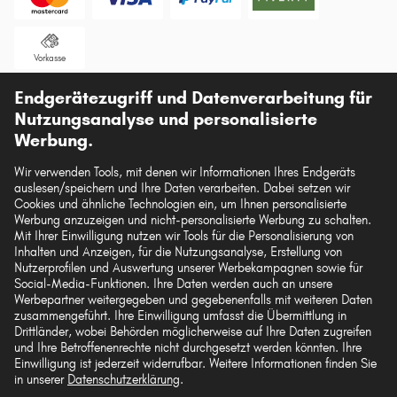
CITROËN DS5
CITROËN C-CROSSER ENTERPRISE
Vorkasse
CITROËN XM
Endgerätezugriff und Datenverarbeitung für
Unsere Versandpartner
CITROËN C6
Nutzungsanalyse und personalisierte
CITROËN C-CROSSER
Werbung.
Wir verwenden Tools, mit denen wir Informationen Ihres Endgeräts
auslesen/speichern und Ihre Daten verarbeiten. Dabei setzen wir
Die hier dargestellten Daten, insbesondere die gesamte Datenbank, dürfen nicht
Cookies und ähnliche Technologien ein, um Ihnen personalisierte
vervielfältigt werden. Die Vervielfältigung und Verbreitung der Daten und der
Werbung anzuzeigen und nicht-personalisierte Werbung zu schalten.
Datenbank ohne vorherige Einwilligung von TecAlliance und/oder die
Mit Ihrer Einwilligung nutzen wir Tools für die Personalisierung von
Einbeziehung Dritter in solche Aktivitäten ist streng verboten. Jegliche
Inhalten und Anzeigen, für die Nutzungsanalyse, Erstellung von
unautorisierte Nutzung von Inhalten stellt eine Verletzung des Urheberrechts dar
Nutzerprofilen und Auswertung unserer Werbekampagnen sowie für
und kann rechtliche Schritte nach sich ziehen.
Social-Media-Funktionen. Ihre Daten werden auch an unsere
Werbepartner weitergegeben und gegebenenfalls mit weiteren Daten
Vertrag widerrufen
zusammengeführt. Ihre Einwilligung umfasst die Übermittlung in
Drittländer, wobei Behörden möglicherweise auf Ihre Daten zugreifen
und Ihre Betroffenenrechte nicht durchgesetzt werden könnten. Ihre
Einwilligung ist jederzeit widerrufbar. Weitere Informationen finden Sie
© 2026 kfzteile24 GmbH - Alle Rechte vorbehalten.
in unserer
Datenschutzerklärung
.