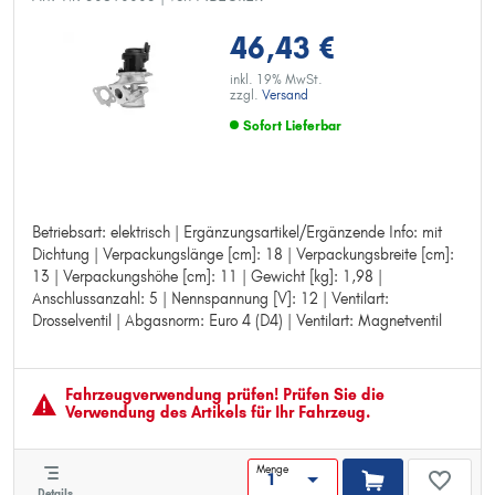
46,43 €
inkl. 19% MwSt.
zzgl.
Versand
Sofort Lieferbar
Betriebsart: elektrisch | Ergänzungsartikel/Ergänzende Info: mit
Betriebsart: elektrisch
Dichtung | Verpackungslänge [cm]: 18 | Verpackungsbreite [cm]:
Ergänzungsartikel/Ergänzende Info: mit Dichtung
13 | Verpackungshöhe [cm]: 11 | Gewicht [kg]: 1,98 |
Verpackungslänge [cm]: 18
Anschlussanzahl: 5 | Nennspannung [V]: 12 | Ventilart:
Verpackungsbreite [cm]: 13
Drosselventil | Abgasnorm: Euro 4 (D4) | Ventilart: Magnetventil
Verpackungshöhe [cm]: 11
Gewicht [kg]: 1,98
Anschlussanzahl: 5
Nennspannung [V]: 12
Fahrzeugver­wendung prüfen! Prüfen Sie die
Ventilart: Drosselventil
Verwendung des Artikels für Ihr Fahrzeug.
Abgasnorm: Euro 4 (D4)
Ventilart: Magnetventil
Menge
Details