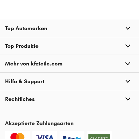
CITROËN XSARA
CITROËN C4 Grand Picasso
Top Automarken
CITROËN JUMPY
CITROËN C8
Top Produkte
CITROËN C4 CACTUS
Mehr von kfzteile.com
CITROËN NEMO
CITROËN DS4
Hilfe & Support
CITROËN XANTIA
CITROËN AX
Rechtliches
CITROËN ZX
CITROËN C4 AIRCROSS
Akzeptierte Zahlungsarten
CITROËN EVASION