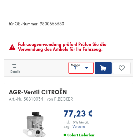
für OE-Nummer: 9800555380
für OE-Nummer: 9800555380
Fahrzeugver­wendung prüfen! Prüfen Sie die
Verwendung des Artikels für Ihr Fahrzeug.
Menge
Details
AGR-Ventil CITROËN
Art.-Nr. 50810034
| von F.BECKER
77,23 €
inkl. 19% MwSt.
zzgl.
Versand
Sofort Lieferbar