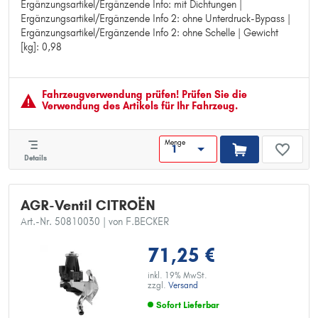
Ergänzungsartikel/Ergänzende Info: mit Dichtungen |
Abgasnorm: Euro 4 (D4)
Ergänzungsartikel/Ergänzende Info 2: ohne Unterdruck-Bypass |
Pol-Anzahl: 5
Ergänzungsartikel/Ergänzende Info 2: ohne Schelle | Gewicht
Ergänzungsartikel/Ergänzende Info: mit Dichtungen
[kg]: 0,98
Ergänzungsartikel/Ergänzende Info 2: ohne Unterdruck-Bypass
Ergänzungsartikel/Ergänzende Info 2: ohne Schelle
Gewicht [kg]: 0,98
Fahrzeugver­wendung prüfen! Prüfen Sie die
Verwendung des Artikels für Ihr Fahrzeug.
Menge
Details
AGR-Ventil CITROËN
Art.-Nr. 50810030
| von F.BECKER
71,25 €
inkl. 19% MwSt.
zzgl.
Versand
Sofort Lieferbar