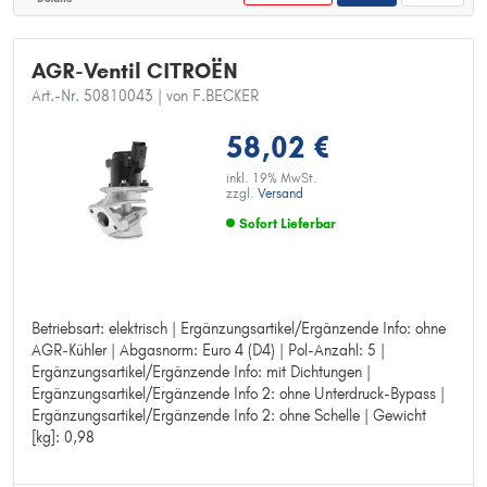
AGR-Ventil CITROËN
Art.-Nr. 50810043
| von F.BECKER
58,02 €
inkl. 19% MwSt.
zzgl.
Versand
Sofort Lieferbar
Betriebsart: elektrisch | Ergänzungsartikel/Ergänzende Info: ohne
Betriebsart: elektrisch
AGR-Kühler | Abgasnorm: Euro 4 (D4) | Pol-Anzahl: 5 |
Ergänzungsartikel/Ergänzende Info: ohne AGR-Kühler
Ergänzungsartikel/Ergänzende Info: mit Dichtungen |
Abgasnorm: Euro 4 (D4)
Ergänzungsartikel/Ergänzende Info 2: ohne Unterdruck-Bypass |
Pol-Anzahl: 5
Ergänzungsartikel/Ergänzende Info 2: ohne Schelle | Gewicht
Ergänzungsartikel/Ergänzende Info: mit Dichtungen
[kg]: 0,98
Ergänzungsartikel/Ergänzende Info 2: ohne Unterdruck-Bypass
Ergänzungsartikel/Ergänzende Info 2: ohne Schelle
Gewicht [kg]: 0,98