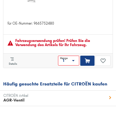
für OE-Nummer: 9665752480
für OE-Nummer: 9665752480
Fahrzeugver­wendung prüfen! Prüfen Sie die
Verwendung des Artikels für Ihr Fahrzeug.
Menge
Details
Häufig gesuchte Ersatzteile für CITROËN kaufen
CITROËN Artikel
AGR-Ventil