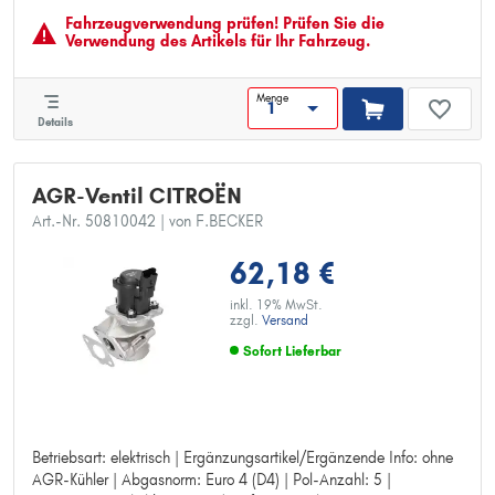
Fahrzeugver­wendung prüfen! Prüfen Sie die
Verwendung des Artikels für Ihr Fahrzeug.
Menge
Details
AGR-Ventil CITROËN
Art.-Nr. 50810042
| von F.BECKER
62,18 €
inkl. 19% MwSt.
zzgl.
Versand
Sofort Lieferbar
Betriebsart: elektrisch | Ergänzungsartikel/Ergänzende Info: ohne
Betriebsart: elektrisch
AGR-Kühler | Abgasnorm: Euro 4 (D4) | Pol-Anzahl: 5 |
Ergänzungsartikel/Ergänzende Info: ohne AGR-Kühler