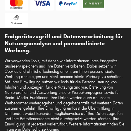
Vorkasse
Endgerätezugriff und Datenverarbeitung für
Unsere Versandpartner
Nutzungsanalyse und personalisierte
Werbung.
Wir verwenden Tools, mit denen wir Informationen Ihres Endgeräts
auslesen/speichern und Ihre Daten verarbeiten. Dabei setzen wir
Die hier dargestellten Daten, insbesondere die gesamte Datenbank, dürfen nicht
Cookies und ähnliche Technologien ein, um Ihnen personalisierte
vervielfältigt werden. Die Vervielfältigung und Verbreitung der Daten und der
Werbung anzuzeigen und nicht-personalisierte Werbung zu schalten.
Datenbank ohne vorherige Einwilligung von TecAlliance und/oder die
Mit Ihrer Einwilligung nutzen wir Tools für die Personalisierung von
Einbeziehung Dritter in solche Aktivitäten ist streng verboten. Jegliche
Inhalten und Anzeigen, für die Nutzungsanalyse, Erstellung von
unautorisierte Nutzung von Inhalten stellt eine Verletzung des Urheberrechts dar
Nutzerprofilen und Auswertung unserer Werbekampagnen sowie für
und kann rechtliche Schritte nach sich ziehen.
Social-Media-Funktionen. Ihre Daten werden auch an unsere
Werbepartner weitergegeben und gegebenenfalls mit weiteren Daten
Vertrag widerrufen
zusammengeführt. Ihre Einwilligung umfasst die Übermittlung in
Drittländer, wobei Behörden möglicherweise auf Ihre Daten zugreifen
und Ihre Betroffenenrechte nicht durchgesetzt werden könnten. Ihre
Einwilligung ist jederzeit widerrufbar. Weitere Informationen finden Sie
© 2026 kfzteile24 GmbH - Alle Rechte vorbehalten.
in unserer
Datenschutzerklärung
.