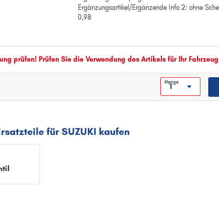
Ergänzungsartikel/Ergänzende Info 2: ohne Schel
Ergänzungsartikel/Ergänzende Info: mit Dichtun
0,98
Ergänzungsartikel/Ergänzende Info 2: ohne Unt
Ergänzungsartikel/Ergänzende Info 2: ohne Sche
Gewicht [kg]: 0,98
ng prüfen! Prüfen Sie die Verwendung des Artikels für Ihr Fahrzeug
Menge
rsatzteile für SUZUKI kaufen
til