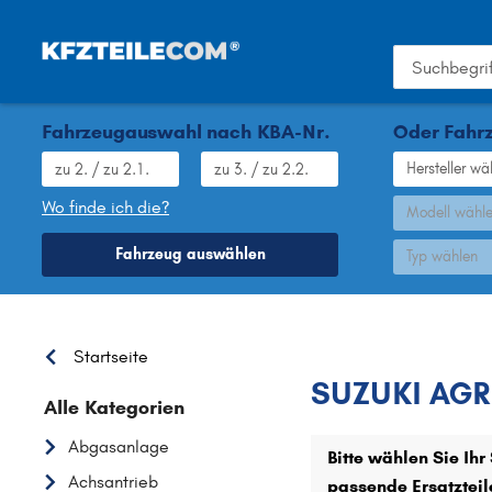
Fahrzeugauswahl nach KBA-Nr.
Oder Fahrz
Hersteller wä
Wo finde ich die?
Modell wähl
Fahrzeug auswählen
Typ wählen
SUZUKI
Startseite
SUZUKI AGR-
Alle Kategorien
Abgasanlage
Bitte wählen Sie Ih
Achsantrieb
passende Ersatzteil