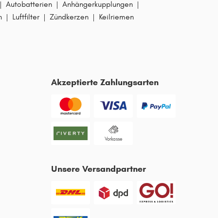
|
Autobatterien
|
Anhängerkupplungen
|
n
|
Luftfilter
|
Zündkerzen
|
Keilriemen
Akzeptierte Zahlungsarten
Vorkasse
Unsere Versandpartner