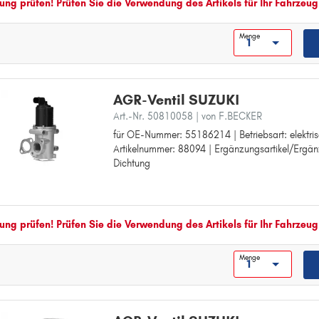
SX4 S-Cross
ng prüfen! Prüfen Sie die Verwendung des Artikels für Ihr Fahrzeug
Gewicht [kg]: 0,82
V
Menge
VITARA
W
WAGON R+
AGR-Ventil SUZUKI
Art.-Nr. 50810058
| von F.BECKER
für OE-Nummer: 55186214 | Betriebsart: elektrisc
für OE-Nummer: 55186214
Artikelnummer: 88094 | Ergänzungsartikel/Ergän
Betriebsart: elektrisch
Dichtung
für Artikelnummer: 88094
Ergänzungsartikel/Ergänzende Info: mit Dichtun
ng prüfen! Prüfen Sie die Verwendung des Artikels für Ihr Fahrzeug
Menge