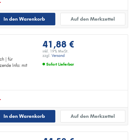
.
In den Warenkorb
Auf den Merkzettel
41,88 €
inkl. 19% MwSt.
zzgl.
Versand
h | für
Sofort Lieferbar
zende Info: mit
Zur Detailseite
g
.
In den Warenkorb
Auf den Merkzettel