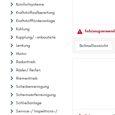
Komfortsysteme
AUDI
Kraftstoffaufbereitung
B
Kraftstoffförderanlage
BMW
Kühlung
C
Fahrzeugver­wendu
Kupplung/ -anbauteile
CHEVROLET
Lenkung
CITROËN
Schnellansicht
Motor
D
DACIA
Radantrieb
DAIHATSU
Räder/ Reifen
F
Riementrieb
FIAT
Scheibenreinigung
FORD
Scheinwerferreinigung
H
Schließanlage
HONDA
Service-/ Inspektions-/