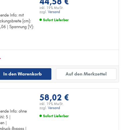
44,58 €
inkl. 19% MwSt.
zzgl.
Versand
zende Info: mit
Sofort Lieferbar
ckungsbreite [cm]:
gen
2,06 | Spannung [V]:
Zur Detailseite
.
In den Warenkorb
Auf den Merkzettel
58,02 €
inkl. 19% MwSt.
zzgl.
Versand
zende Info: ohne
Sofort Lieferbar
l: 5 |
ühler
en |
Zur Detailseite
rdruck-Bypass |