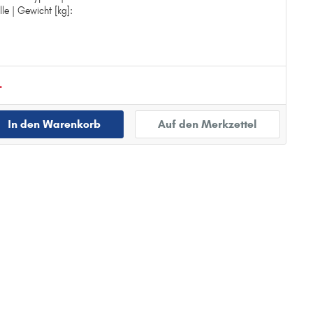
le | Gewicht [kg]:
gen
erdruck-Bypass
lle
.
In den Warenkorb
Auf den Merkzettel