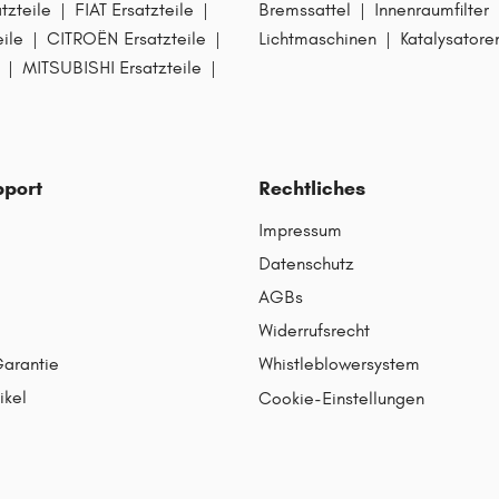
zteile
|
FIAT Ersatzteile
|
Bremssattel
|
Innenraumfilter
ile
|
CITROËN Ersatzteile
|
Lichtmaschinen
|
Katalysatore
|
MITSUBISHI Ersatzteile
|
pport
Rechtliches
Impressum
Datenschutz
AGBs
Widerrufsrecht
Garantie
Whistleblowersystem
ikel
Cookie-Einstellungen