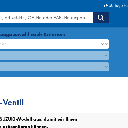
30 Tage ko
eugauswahl nach Kriterien:
hlen
en
AGR-Ventil
Ventil
r SUZUKI-Modell aus, damit wir Ihnen
e präsentieren können.