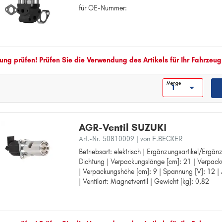
für OE-Nummer:
für OE-Nummer:
B
BALENO
G
GRAND VITARA
ng prüfen! Prüfen Sie die Verwendung des Artikels für Ihr Fahrzeug
I
Menge
IGNIS
J
JIMNY
AGR-Ventil SUZUKI
L
Art.-Nr. 50810009
| von F.BECKER
LIANA
Betriebsart: elektrisch | Ergänzungsartikel/Ergän
Betriebsart: elektrisch
Dichtung | Verpackungslänge [cm]: 21 | Verpack
Ergänzungsartikel/Ergänzende Info: mit Dichtun
S
| Verpackungshöhe [cm]: 9 | Spannung [V]: 12 |
Verpackungslänge [cm]: 21
SPLASH
| Ventilart: Magnetventil | Gewicht [kg]: 0,82
Verpackungsbreite [cm]: 10
Verpackungshöhe [cm]: 9
SWIFT
Spannung [V]: 12
SX4
Anschlussanzahl: 5
Ventilart: Magnetventil