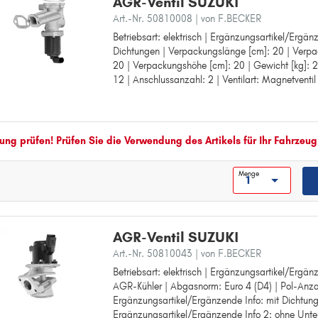
AGR-Ventil SUZUKI
Art.-Nr. 50810008
| von F.BECKER
Betriebsart: elektrisch | Ergänzungsartikel/Ergän
Betriebsart: elektrisch
Dichtungen | Verpackungslänge [cm]: 20 | Verpa
Ergänzungsartikel/Ergänzende Info: mit Dichtun
20 | Verpackungshöhe [cm]: 20 | Gewicht [kg]: 
Verpackungslänge [cm]: 20
12 | Anschlussanzahl: 2 | Ventilart: Magnetventil
Verpackungsbreite [cm]: 20
Verpackungshöhe [cm]: 20
Gewicht [kg]: 2,06
Spannung [V]: 12
Anschlussanzahl: 2
ng prüfen! Prüfen Sie die Verwendung des Artikels für Ihr Fahrzeug
Ventilart: Magnetventil
Menge
AGR-Ventil SUZUKI
Art.-Nr. 50810043
| von F.BECKER
Betriebsart: elektrisch | Ergänzungsartikel/Ergän
Betriebsart: elektrisch
AGR-Kühler | Abgasnorm: Euro 4 (D4) | Pol-Anzah
Ergänzungsartikel/Ergänzende Info: ohne AGR-K
Ergänzungsartikel/Ergänzende Info: mit Dichtung
Abgasnorm: Euro 4 (D4)
Ergänzungsartikel/Ergänzende Info 2: ohne Unte
Pol-Anzahl: 5