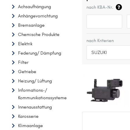
Achsaufhängung
nach KBA-Nr.
Anhängevorrichtung
Bremsanlage
Chemische Produkte
nach Kriterien
Elektrik
SUZUKI
Federung/ Dämpfung
Filter
TOP 5 HERSTELLER
Getriebe
VW
Heizung/ Lüftung
OPEL
Informations-/
MERCEDES-BENZ
Kommunikationssysteme
FORD
Innenausstattung
AUDI
Karosserie
A
Klimaanlage
ALFA ROMEO