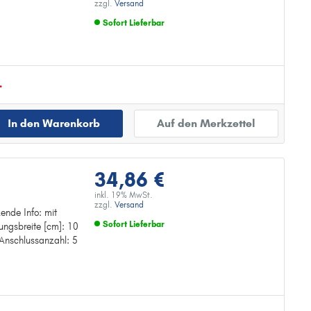
zzgl.
Versand
Sofort Lieferbar
Zur Detailseite
.
In den Warenkorb
Auf den Merkzettel
34,86 €
inkl. 19% MwSt.
zzgl.
Versand
zende Info: mit
Sofort Lieferbar
ungsbreite [cm]: 10
g
 Anschlussanzahl: 5
Zur Detailseite