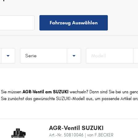
Fahrzeug Auswählen
Serie
Modell
TOP 5 SERIEN
SWIFT
JIMNY
Sie müssen
AGR-Ventil am SUZUKI
wechseln? Dann sind Sie bei uns genau
SX4
Sie zunächst das gewünschte SUZUKI-Modell aus, um passende Artikel an
GRAND VITARA
ALTO
A
AGR-Ventil SUZUKI
Art.-Nr. 50810046
| von F.BECKER
ALTO