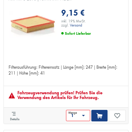
9,15 €
inkl. 19% MwSt.
zzgl.
Versand
Sofort Lieferbar
Filterausführung: Filtereinsatz | Länge [mm]: 247 | Breite [mm]:
Filterausführung: Filtereinsatz
211 | Höhe [mm]: 41
Länge [mm]: 247
Breite [mm]: 211
Höhe [mm]: 41
Fahrzeugver­wendung prüfen! Prüfen Sie die
Verwendung des Artikels für Ihr Fahrzeug.
Menge
Details