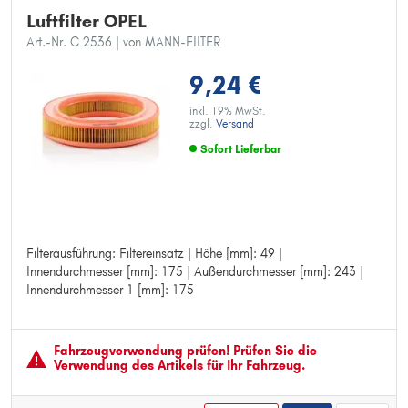
Luftfilter OPEL
Art.-Nr. C 2536
| von MANN-FILTER
9,24 €
inkl. 19% MwSt.
zzgl.
Versand
Sofort Lieferbar
Filterausführung: Filtereinsatz | Höhe [mm]: 49 |
Filterausführung: Filtereinsatz
Innendurchmesser [mm]: 175 | Außendurchmesser [mm]: 243 |
Höhe [mm]: 49
Innendurchmesser 1 [mm]: 175
Innendurchmesser [mm]: 175
Außendurchmesser [mm]: 243
Innendurchmesser 1 [mm]: 175
Fahrzeugver­wendung prüfen! Prüfen Sie die
Verwendung des Artikels für Ihr Fahrzeug.