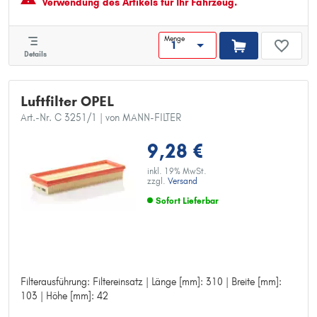
Verwendung des Artikels für Ihr Fahrzeug.
Menge
Details
Luftfilter OPEL
Art.-Nr. C 3251/1
| von MANN-FILTER
9,28 €
inkl. 19% MwSt.
zzgl.
Versand
Sofort Lieferbar
Filterausführung: Filtereinsatz | Länge [mm]: 310 | Breite [mm]:
Filterausführung: Filtereinsatz
103 | Höhe [mm]: 42
Länge [mm]: 310
Breite [mm]: 103