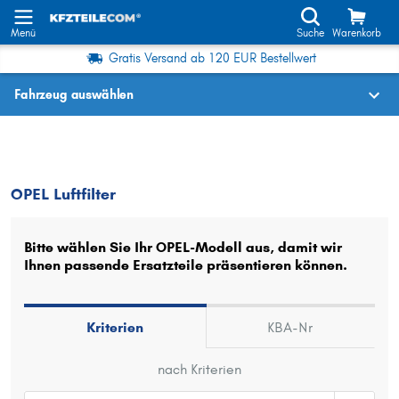
Menü
Suche
Warenkorb
Gratis Versand ab 120 EUR Bestellwert
Fahrzeug auswählen
Fahrzeugauswahl nach KBA-Nr.
OPEL
Luftfilter
OPEL Luftfilter
Wo finde ich die?
Fahrzeug auswählen
Bitte wählen Sie Ihr OPEL-Modell aus, damit wir
Ihnen passende Ersatzteile präsentieren können.
Oder
Oder Fahrzeugauswahl nach Kriterien:
Kriterien
KBA-Nr
Hersteller wählen
nach Kriterien
Modell wählen