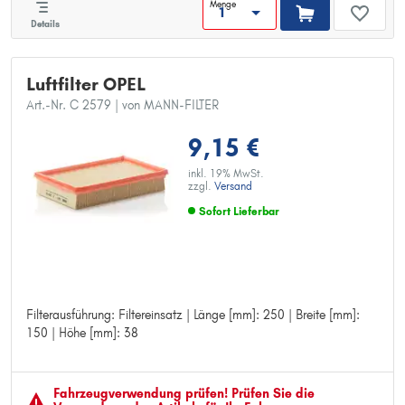
Menge
Details
Luftfilter OPEL
Art.-Nr. C 2579
| von MANN-FILTER
9,15 €
inkl. 19% MwSt.
zzgl.
Versand
Sofort Lieferbar
Filterausführung: Filtereinsatz | Länge [mm]: 250 | Breite [mm]:
Filterausführung: Filtereinsatz
150 | Höhe [mm]: 38
Länge [mm]: 250
Breite [mm]: 150
Höhe [mm]: 38
Fahrzeugver­wendung prüfen! Prüfen Sie die