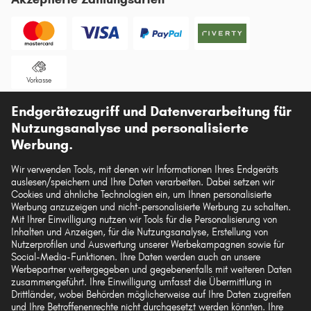
OPEL SINTRA
OPEL GT
OPEL MANTA
Vorkasse
OPEL ASTRA J
Endgerätezugriff und Datenverarbeitung für
Unsere Versandpartner
Nutzungsanalyse und personalisierte
Werbung.
Wir verwenden Tools, mit denen wir Informationen Ihres Endgeräts
auslesen/speichern und Ihre Daten verarbeiten. Dabei setzen wir
Die hier dargestellten Daten, insbesondere die gesamte Datenbank, dürfen nicht
Cookies und ähnliche Technologien ein, um Ihnen personalisierte
vervielfältigt werden. Die Vervielfältigung und Verbreitung der Daten und der
Werbung anzuzeigen und nicht-personalisierte Werbung zu schalten.
Datenbank ohne vorherige Einwilligung von TecAlliance und/oder die
Mit Ihrer Einwilligung nutzen wir Tools für die Personalisierung von
Einbeziehung Dritter in solche Aktivitäten ist streng verboten. Jegliche
Inhalten und Anzeigen, für die Nutzungsanalyse, Erstellung von
unautorisierte Nutzung von Inhalten stellt eine Verletzung des Urheberrechts dar
Nutzerprofilen und Auswertung unserer Werbekampagnen sowie für
und kann rechtliche Schritte nach sich ziehen.
Social-Media-Funktionen. Ihre Daten werden auch an unsere
Werbepartner weitergegeben und gegebenenfalls mit weiteren Daten
Vertrag widerrufen
zusammengeführt. Ihre Einwilligung umfasst die Übermittlung in
Drittländer, wobei Behörden möglicherweise auf Ihre Daten zugreifen
und Ihre Betroffenenrechte nicht durchgesetzt werden könnten. Ihre