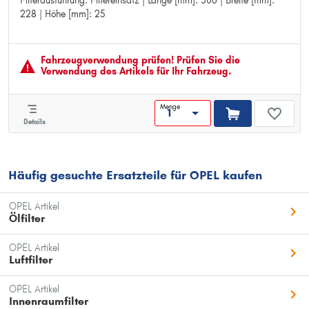
Filterausführung: Filtereinsatz | Länge [mm]: 306 | Breite [mm]:
Filterausführung: Filtereinsatz
228 | Höhe [mm]: 25
Länge [mm]: 306
Breite [mm]: 228
Höhe [mm]: 25
Fahrzeugver­wendung prüfen! Prüfen Sie die
Verwendung des Artikels für Ihr Fahrzeug.
Menge
Details
Häufig gesuchte Ersatzteile für OPEL kaufen
OPEL Artikel
Ölfilter
OPEL Artikel
Luftfilter
OPEL Artikel
Innenraumfilter