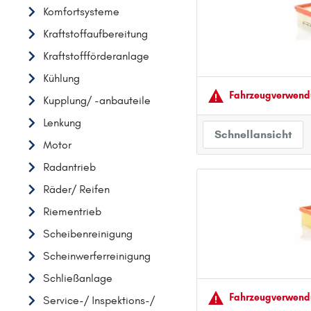
Komfortsysteme
AUDI
Kraftstoffaufbereitung
B
Kraftstoffförderanlage
BMW
Kühlung
C
Fahrzeugver­wendu
Kupplung/ -anbauteile
CHEVROLET
Lenkung
CITROËN
Schnellansicht
Motor
D
DACIA
Radantrieb
DAIHATSU
Räder/ Reifen
F
Riementrieb
FIAT
Scheibenreinigung
FORD
Scheinwerferreinigung
H
Schließanlage
HONDA
Fahrzeugver­wendu
Service-/ Inspektions-/