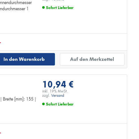
| Innendurchmesser
Sofort Lieferbar
endurchmesser 1
Zur Detailseite
.
In den Warenkorb
Auf den Merkzettel
10,94 €
inkl. 19% MwSt.
zzgl.
Versand
 | Breite [mm]: 135 |
Sofort Lieferbar
Zur Detailseite
.