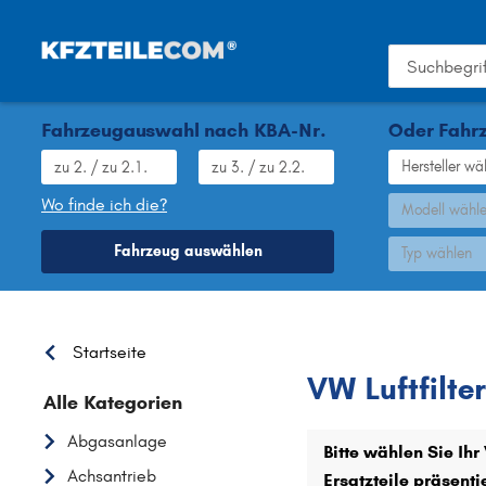
Fahrzeugauswahl nach KBA-Nr.
Oder Fahrz
Hersteller wä
Wo finde ich die?
Modell wähl
Fahrzeug auswählen
Typ wählen
VW
Startseite
VW Luftfilter
Alle Kategorien
Abgasanlage
Bitte wählen Sie Ih
Achsantrieb
Ersatzteile präsent