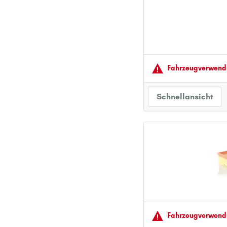
PEUGEOT
PORSCHE
R
RENAULT
Fahrzeugver­wendu
S
SEAT
Schnellansicht
SKODA
SMART
SUBARU
SUZUKI
T
TOYOTA
V
VOLVO
Fahrzeugver­wendu
VW