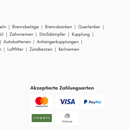
eln
|
Bremsbeläge
|
Bremsbacken
|
Querlenker
|
öl
|
Zahnriemen
|
Stoßdämpfer
|
Kupplung
|
|
Autobatterien
|
Anhängerkupplungen
|
n
|
Luftfilter
|
Zündkerzen
|
Keilriemen
Akzeptierte Zahlungsarten
Vorkasse