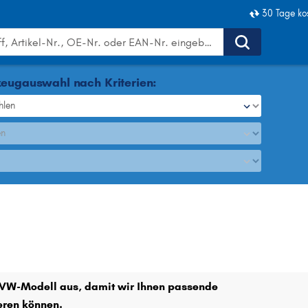
30 Tage ko
eugauswahl nach Kriterien:
hlen
en
Luftfilter
r VW-Modell aus, damit wir Ihnen passende
ieren können.