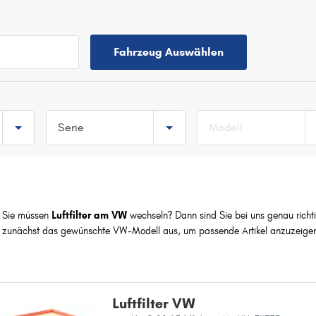
Fahrzeug Auswählen
Serie
Modell
TOP 5 SERIEN
GOLF
POLO
Sie müssen
Luftfilter am VW
wechseln? Dann sind Sie bei uns genau richtig.
PASSAT
zunächst das gewünschte VW-Modell aus, um passende Artikel anzuzeige
TOURAN
TIGUAN
1
Luftfilter VW
181