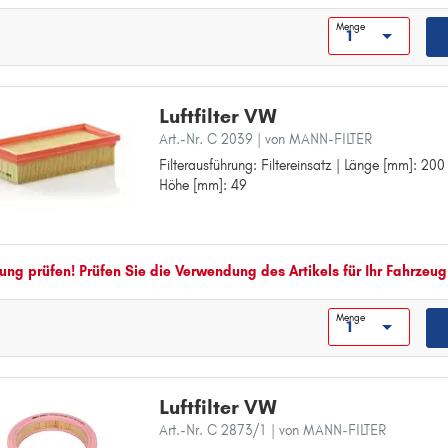
FOX
Menge
G
GOLF
GOLF ALLTRACK
Luftfilter VW
GOLF SPORTSVAN
Art.-Nr. C 2039
| von MANN-FILTER
J
Filterausführung: Filtereinsatz | Länge [mm]: 200 
Filterausführung: Filtereinsatz
Höhe [mm]: 49
Länge [mm]: 200
JETTA
Breite [mm]: 94
K
Höhe [mm]: 49
KAEFER
ng prüfen! Prüfen Sie die Verwendung des Artikels für Ihr Fahrzeug
KARMANN GHIA
L
Menge
LT 28-35
LT 28-46
LUPO
Luftfilter VW
Art.-Nr. C 2873/1
| von MANN-FILTER
M