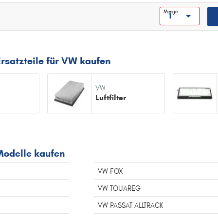
Menge
TOUAREG
TOURAN
TRANSPORTER
rsatzteile für VW kaufen
U
UP
VW
V
Luftfilter
VENTO
 Modelle kaufen
VW FOX
VW TOUAREG
VW PASSAT ALLTRACK