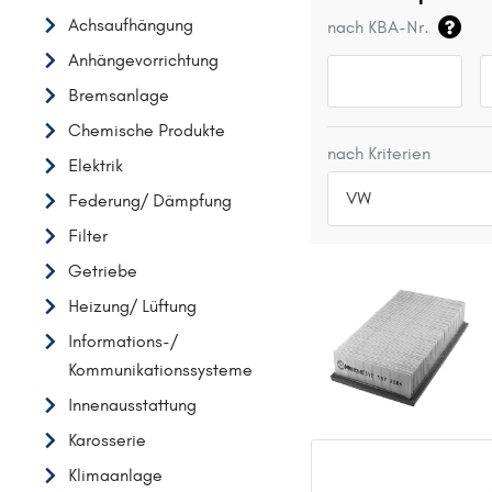
Achsaufhängung
nach KBA-Nr.
Anhängevorrichtung
Bremsanlage
Chemische Produkte
nach Kriterien
Elektrik
VW
Federung/ Dämpfung
Filter
TOP 5 HERSTELLER
Getriebe
VW
Heizung/ Lüftung
OPEL
Informations-/
MERCEDES-BENZ
Kommunikationssysteme
FORD
Innenausstattung
AUDI
Karosserie
A
Klimaanlage
ALFA ROMEO