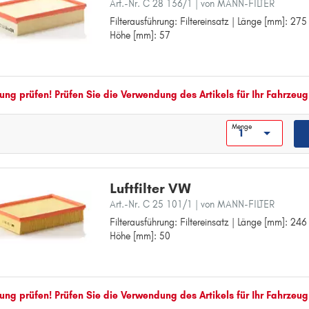
Art.-Nr. C 28 136/1
| von MANN-FILTER
A
Filterausführung: Filtereinsatz | Länge [mm]: 275
Filterausführung: Filtereinsatz
Höhe [mm]: 57
Länge [mm]: 275
AMAROK
Breite [mm]: 185
B
Höhe [mm]: 57
BEETLE
ng prüfen! Prüfen Sie die Verwendung des Artikels für Ihr Fahrzeug
BORA
C
Menge
CADDY
CC
CORRADO
Luftfilter VW
Art.-Nr. C 25 101/1
| von MANN-FILTER
CRAFTER 30-35
Filterausführung: Filtereinsatz | Länge [mm]: 246
Filterausführung: Filtereinsatz
CRAFTER 30-50
Höhe [mm]: 50
Länge [mm]: 246
E
Breite [mm]: 168
Höhe [mm]: 50
EOS
F
ng prüfen! Prüfen Sie die Verwendung des Artikels für Ihr Fahrzeug