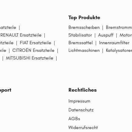
Top Produkte
tzteile
|
Bremsscheiben
|
Bremstromm
RENAULT Ersatzteile
|
Stabilisator
|
Auspuff
|
Motor
zteile
|
FIAT Ersatzteile
|
Bremssattel
|
Innenraumfilter
ile
|
CITROËN Ersatzteile
|
Lichtmaschinen
|
Katalysatore
|
MITSUBISHI Ersatzteile
|
pport
Rechtliches
Impressum
Datenschutz
AGBs
Widerrufsrecht