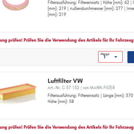
Filterausführung: Filtereinsatz | Höhe [mm]: 62 
Filterausführung: Filtereinsatz
MULTIVAN
[mm]: 219 | Außendurchmesser [mm]: 277 | Inn
Höhe [mm]: 62
N
[mm]: 219
Innendurchmesser [mm]: 219
Außendurchmesser [mm]: 277
NEW BEETLE
Innendurchmesser 1 [mm]: 219
P
ng prüfen! Prüfen Sie die Verwendung des Artikels für Ihr Fahrzeug
PASSAT
PASSAT ALLTRACK
Menge
PASSAT CC
PHAETON
POLO
Luftfilter VW
Art.-Nr. C 37 132
| von MANN-FILTER
S
Filterausführung: Filtereinsatz | Länge [mm]: 370
Filterausführung: Filtereinsatz
SCIROCCO
Höhe [mm]: 58
Länge [mm]: 370
SHARAN
Breite [mm]: 135
Höhe [mm]: 58
T
TARO
ng prüfen! Prüfen Sie die Verwendung des Artikels für Ihr Fahrzeug
TIGUAN