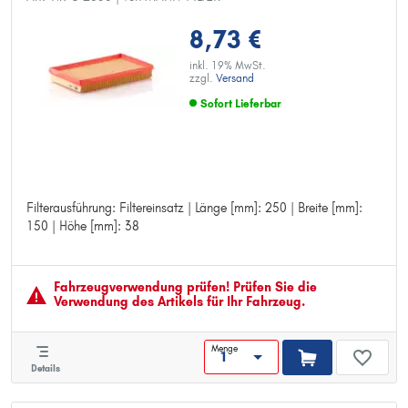
8,73 €
inkl. 19% MwSt.
zzgl.
Versand
Sofort Lieferbar
Filterausführung: Filtereinsatz | Länge [mm]: 250 | Breite [mm]:
Filterausführung: Filtereinsatz
150 | Höhe [mm]: 38
Länge [mm]: 250
Breite [mm]: 150
Höhe [mm]: 38
Fahrzeugver­wendung prüfen! Prüfen Sie die
Verwendung des Artikels für Ihr Fahrzeug.
Menge
Details