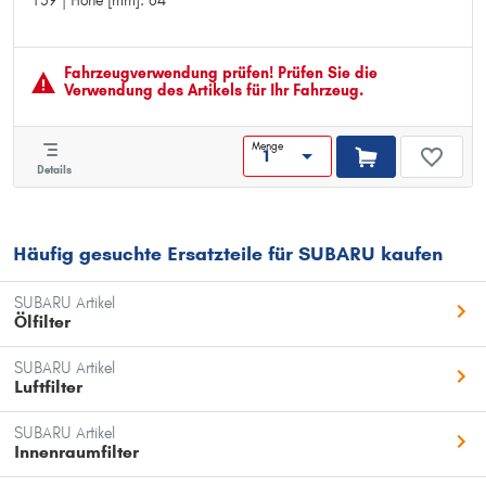
139 | Höhe [mm]: 64
Länge [mm]: 305
Breite [mm]: 139
Höhe [mm]: 64
Fahrzeugver­wendung prüfen! Prüfen Sie die
Verwendung des Artikels für Ihr Fahrzeug.
Menge
Details
Häufig gesuchte Ersatzteile für SUBARU kaufen
SUBARU Artikel
Ölfilter
SUBARU Artikel
Luftfilter
SUBARU Artikel
Innenraumfilter