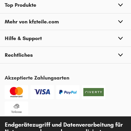
Top Produkte
Mehr von kfzteile.com
Hilfe & Support
Rechtliches
Akzeptierte Zahlungsarten
Vorkasse
Endgerätezugriff und Datenverarbeitung für
Unsere Versandpartner