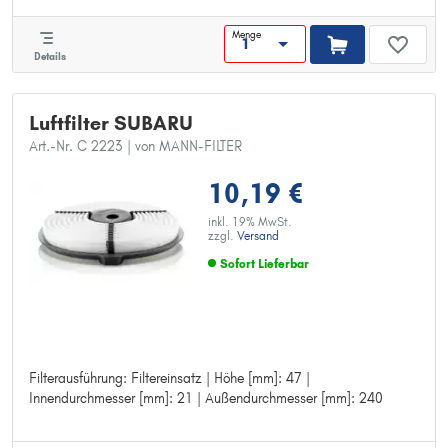
Menge
Details
Luftfilter SUBARU
Art.-Nr. C 2223
| von MANN-FILTER
10,19 €
inkl. 19% MwSt.
zzgl.
Versand
Sofort Lieferbar
Filterausführung: Filtereinsatz | Höhe [mm]: 47 |
Filterausführung: Filtereinsatz
Innendurchmesser [mm]: 21 | Außendurchmesser [mm]: 240
Höhe [mm]: 47
Innendurchmesser [mm]: 21
Außendurchmesser [mm]: 240