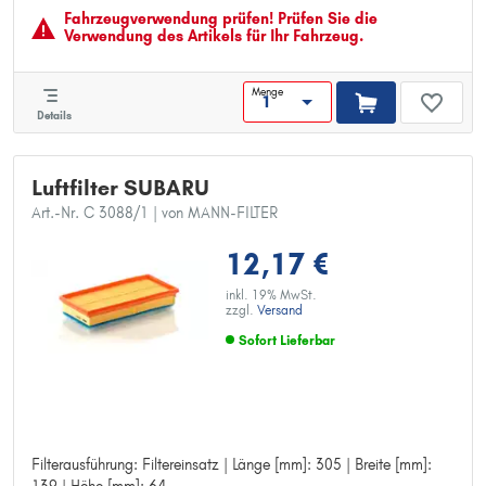
Fahrzeugver­wendung prüfen! Prüfen Sie die
Verwendung des Artikels für Ihr Fahrzeug.
Menge
Details
Luftfilter SUBARU
Art.-Nr. C 3088/1
| von MANN-FILTER
12,17 €
inkl. 19% MwSt.
zzgl.
Versand
Sofort Lieferbar
Filterausführung: Filtereinsatz | Länge [mm]: 305 | Breite [mm]:
Filterausführung: Filtereinsatz