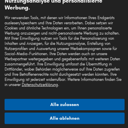
Nutzungsanalyse und personalisierte
Werbung.
Wir verwenden Tools, mit denen wir Informationen Ihres Endgeräts
auslesen/speichern und Ihre Daten verarbeiten. Dabei setzen wir
Die hier dargestellten Daten, insbesondere die gesamte Datenbank, dürfen nicht
Cookies und ähnliche Technologien ein, um Ihnen personalisierte
vervielfältigt werden. Die Vervielfältigung und Verbreitung der Daten und der
Werbung anzuzeigen und nicht-personalisierte Werbung zu schalten.
Datenbank ohne vorherige Einwilligung von TecAlliance und/oder die
Mit Ihrer Einwilligung nutzen wir Tools für die Personalisierung von
Einbeziehung Dritter in solche Aktivitäten ist streng verboten. Jegliche
Inhalten und Anzeigen, für die Nutzungsanalyse, Erstellung von
unautorisierte Nutzung von Inhalten stellt eine Verletzung des Urheberrechts dar
Nutzerprofilen und Auswertung unserer Werbekampagnen sowie für
und kann rechtliche Schritte nach sich ziehen.
Social-Media-Funktionen. Ihre Daten werden auch an unsere
Werbepartner weitergegeben und gegebenenfalls mit weiteren Daten
Vertrag widerrufen
zusammengeführt. Ihre Einwilligung umfasst die Übermittlung in
Drittländer, wobei Behörden möglicherweise auf Ihre Daten zugreifen
und Ihre Betroffenenrechte nicht durchgesetzt werden könnten. Ihre
Einwilligung ist jederzeit widerrufbar. Weitere Informationen finden Sie
© 2026 kfzteile24 GmbH - Alle Rechte vorbehalten.
in unserer
Datenschutzerklärung
.
Alle zulassen
¹„Gratis Versand“ oder „ohne Versandkosten“ entsprechen dem Wegfall der
deutschen Versandkostenpauschale von 6,90 €.
Alle ablehnen