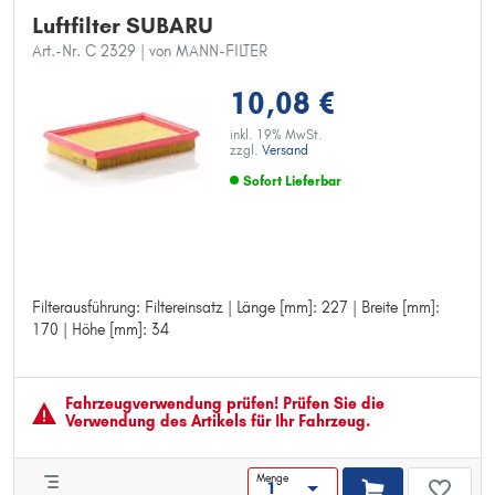
Luftfilter SUBARU
Art.-Nr. C 2329
| von MANN-FILTER
10,08 €
inkl. 19% MwSt.
zzgl.
Versand
Sofort Lieferbar
Filterausführung: Filtereinsatz | Länge [mm]: 227 | Breite [mm]:
Filterausführung: Filtereinsatz
170 | Höhe [mm]: 34
Länge [mm]: 227
Breite [mm]: 170
Höhe [mm]: 34
Fahrzeugver­wendung prüfen! Prüfen Sie die
Verwendung des Artikels für Ihr Fahrzeug.
Menge