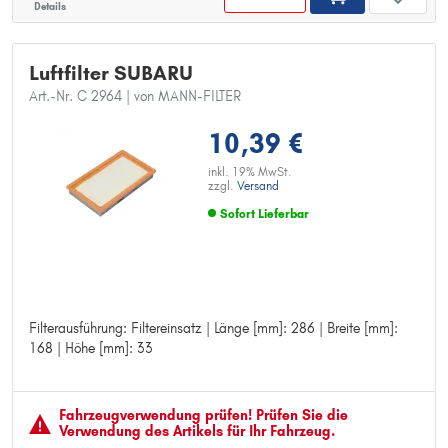
Details
Luftfilter SUBARU
Art.-Nr. C 2964
| von MANN-FILTER
10,39 €
inkl. 19% MwSt.
zzgl.
Versand
Sofort Lieferbar
Filterausführung: Filtereinsatz | Länge [mm]: 286 | Breite [mm]:
Filterausführung: Filtereinsatz
168 | Höhe [mm]: 33
Länge [mm]: 286
Breite [mm]: 168
Höhe [mm]: 33
Fahrzeugver­wendung prüfen! Prüfen Sie die
Verwendung des Artikels für Ihr Fahrzeug.