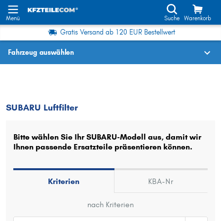
Menü
Suche
Warenkorb
Gratis Versand ab 120 EUR Bestellwert
Fahrzeug auswählen
Fahrzeugauswahl nach KBA-Nr.
SUBARU
Luftfilter
SUBARU Luftfilter
Wo finde ich die?
Fahrzeug auswählen
Bitte wählen Sie Ihr SUBARU-Modell aus, damit wir
Ihnen passende Ersatzteile präsentieren können.
Oder
Oder Fahrzeugauswahl nach Kriterien:
Kriterien
KBA-Nr
Hersteller wählen
nach Kriterien
Modell wählen