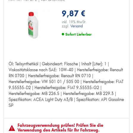
9,87 €
inkl. 19% MwSt.
zzgl.
Versand
Sofort Lieferbar
Öl: Teilsynthetiköl | Gebindeart: Flasche | Inhalt [Liter]: 1 |
Öl: Teilsynthetiköl
Viskositätsklasse nach SAE: 10W-40 | Herstellerfreigabe: Renault
Gebindeart: Flasche
RN 0700 | Herstellerfreigabe: Renault RN 0710 |
Inhalt [Liter]: 1
Herstellerfreigabe: VW 501 01 / 505 00 | Herstellerfreigabe: FIAT
Viskositätsklasse nach SAE: 10W-40
9.55535-D2 | Herstellerfreigabe: FIAT 9.55535-G2 |
Herstellerfreigabe: Renault RN 0700
Herstellerfreigabe: MB 226.5 | Herstellerfreigabe: MB 229.3 |
Herstellerfreigabe: Renault RN 0710
Spezifikation: ACEA Light Duty A3/B | Spezifikation: API Gasoline
Herstellerfreigabe: VW 501 01 / 505 00
SP
Herstellerfreigabe: FIAT 9.55535-D2
Herstellerfreigabe: FIAT 9.55535-G2
Herstellerfreigabe: MB 226.5
Herstellerfreigabe: MB 229.3
Fahrzeugver­wendung prüfen! Prüfen Sie die
Spezifikation: ACEA Light Duty A3/B
Verwendung des Artikels für Ihr Fahrzeug.