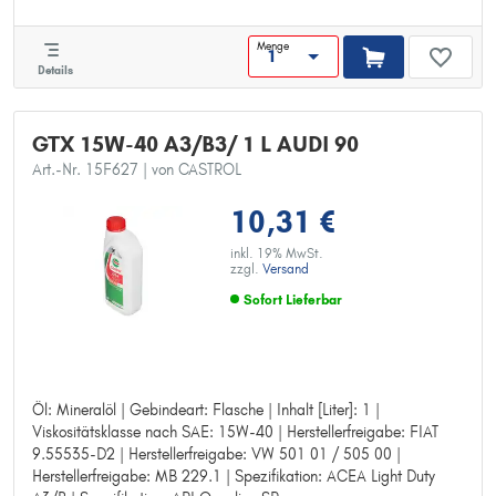
Spezifikation: API Gasoline SP
Menge
Details
GTX 15W-40 A3/B3/ 1 L AUDI 90
Art.-Nr. 15F627
| von CASTROL
10,31 €
inkl. 19% MwSt.
zzgl.
Versand
Sofort Lieferbar
Öl: Mineralöl | Gebindeart: Flasche | Inhalt [Liter]: 1 |
Öl: Mineralöl
Viskositätsklasse nach SAE: 15W-40 | Herstellerfreigabe: FIAT
Gebindeart: Flasche
9.55535-D2 | Herstellerfreigabe: VW 501 01 / 505 00 |
Inhalt [Liter]: 1
Herstellerfreigabe: MB 229.1 | Spezifikation: ACEA Light Duty
Viskositätsklasse nach SAE: 15W-40