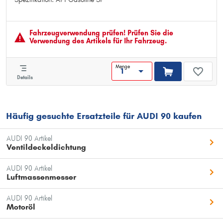
Herstellerfreigabe: Renault RN 0700
Herstellerfreigabe: Renault RN 0710
Herstellerfreigabe: VW 502 00 / 505 00
Fahrzeugver­wendung prüfen! Prüfen Sie die
Spezifikation: ACEA Light Duty A3/B
Verwendung des Artikels für Ihr Fahrzeug.
Spezifikation: API Gasoline SP
Menge
Details
Häufig gesuchte Ersatzteile für AUDI 90 kaufen
AUDI 90 Artikel
Ventildeckeldichtung
AUDI 90 Artikel
Luftmassenmesser
AUDI 90 Artikel
Motoröl