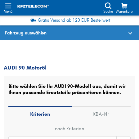
Menü
Suche
Warenkorb
Gratis Versand ab 120 EUR Bestellwert
Fahrzeug auswählen
Fahrzeugauswahl nach KBA-Nr.
90
Motoröl
AUDI 90 Motoröl
Wo finde ich die?
Fahrzeug auswählen
Bitte wählen Sie Ihr AUDI 90-Modell aus, damit wir
Ihnen passende Ersatzteile präsentieren können.
Oder
Oder Fahrzeugauswahl nach Kriterien:
Kriterien
KBA-Nr
Hersteller wählen
nach Kriterien
Modell wählen