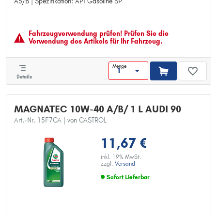
A3/B | Spezifikation: API Gasoline SP
Herstellerfreigabe: FIAT 9.55535-D2
Herstellerfreigabe: VW 501 01 / 505 00
Herstellerfreigabe: MB 229.1
Spezifikation: ACEA Light Duty A3/B
Fahrzeugver­wendung prüfen! Prüfen Sie die
Spezifikation: API Gasoline SP
Verwendung des Artikels für Ihr Fahrzeug.
Menge
Details
MAGNATEC 10W-40 A/B/ 1 L AUDI 90
Art.-Nr. 15F7CA
| von CASTROL
11,67 €
inkl. 19% MwSt.
zzgl.
Versand
Sofort Lieferbar