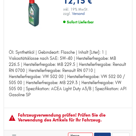
12,15 €
inkl. 19% MwSt.
zzgl.
Versand
Sofort Lieferbar
Öl: Synthetiköl | Gebindeart: Flasche | Inhalt [Liter]: 1 |
Öl: Synthetiköl
Viskositätsklasse nach SAE: 5W-40 | Herstellerfreigabe: MB
Gebindeart: Flasche
226.5 | Herstellerfreigabe: MB 229.5 | Herstellerfreigabe: Renault
Inhalt [Liter]: 1
RN 0700 | Herstellerfreigabe: Renault RN 0710 |
Viskositätsklasse nach SAE: 5W-40
Herstellerfreigabe: VW 502 00 | Herstellerfreigabe: VW 502 00 /
Herstellerfreigabe: MB 226.5
505 00 | Herstellerfreigabe: MB 229.3 | Herstellerfreigabe: VW
Herstellerfreigabe: MB 229.5
505 00 | Spezifikation: ACEA Light Duty A3/B | Spezifikation: API
Herstellerfreigabe: Renault RN 0700
Gasoline SP
Herstellerfreigabe: Renault RN 0710
Herstellerfreigabe: VW 502 00
Herstellerfreigabe: VW 502 00 / 505 00
Herstellerfreigabe: MB 229.3
Fahrzeugver­wendung prüfen! Prüfen Sie die
Herstellerfreigabe: VW 505 00
Verwendung des Artikels für Ihr Fahrzeug.
Spezifikation: ACEA Light Duty A3/B
Spezifikation: API Gasoline SP
Menge