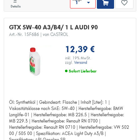
Details
GTX 5W-40 A3/B4/ 1 L AUDI 90
Art.-Nr. 15F686
| von CASTROL
12,39 €
inkl. 19% MwSt.
zzgl.
Versand
Sofort Lieferbar
Öl: Synthetiköl | Gebindeart: Flasche | Inhalt [Liter]: 1 |
Öl: Synthetiköl
Viskositätsklasse nach SAE: 5W-40 | Herstellerfreigabe: BMW
Gebindeart: Flasche
Longlife-01 | Herstellerfreigabe: MB 226.5 | Herstellerfreigabe:
Inhalt [Liter]: 1
MB 229.3 | Herstellerfreigabe: Renault RN 0700 |
Viskositätsklasse nach SAE: 5W-40
Herstellerfreigabe: Renault RN 0710 | Herstellerfreigabe: VW 502
Herstellerfreigabe: BMW Longlife-01
00 / 505 00 | Spezifikation: ACEA Light Duty A3/B |
Herstellerfreigabe: MB 226.5
Spezifikation: API Gasoline SP
Herstellerfreigabe: MB 229.3