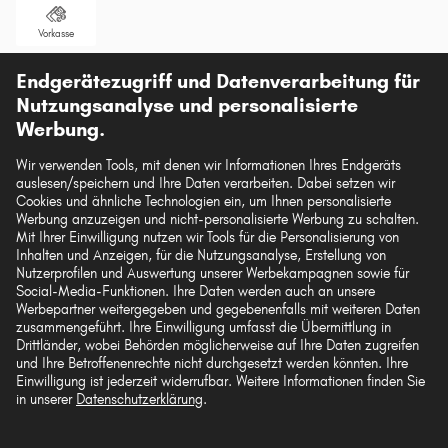
Vorkasse
Unsere Versandpartner
Endgerätezugriff und Datenverarbeitung für
Nutzungsanalyse und personalisierte
Werbung.
Wir verwenden Tools, mit denen wir Informationen Ihres Endgeräts
auslesen/speichern und Ihre Daten verarbeiten. Dabei setzen wir
Die hier dargestellten Daten, insbesondere die gesamte Datenbank, dürfen nicht
Cookies und ähnliche Technologien ein, um Ihnen personalisierte
vervielfältigt werden. Die Vervielfältigung und Verbreitung der Daten und der
Werbung anzuzeigen und nicht-personalisierte Werbung zu schalten.
Datenbank ohne vorherige Einwilligung von TecAlliance und/oder die
Mit Ihrer Einwilligung nutzen wir Tools für die Personalisierung von
Einbeziehung Dritter in solche Aktivitäten ist streng verboten. Jegliche
Inhalten und Anzeigen, für die Nutzungsanalyse, Erstellung von
unautorisierte Nutzung von Inhalten stellt eine Verletzung des Urheberrechts dar
Nutzerprofilen und Auswertung unserer Werbekampagnen sowie für
und kann rechtliche Schritte nach sich ziehen.
Social-Media-Funktionen. Ihre Daten werden auch an unsere
Werbepartner weitergegeben und gegebenenfalls mit weiteren Daten
Vertrag widerrufen
zusammengeführt. Ihre Einwilligung umfasst die Übermittlung in
Drittländer, wobei Behörden möglicherweise auf Ihre Daten zugreifen
und Ihre Betroffenenrechte nicht durchgesetzt werden könnten. Ihre
Einwilligung ist jederzeit widerrufbar. Weitere Informationen finden Sie
© 2026 kfzteile24 GmbH - Alle Rechte vorbehalten.
in unserer
Datenschutzerklärung
.