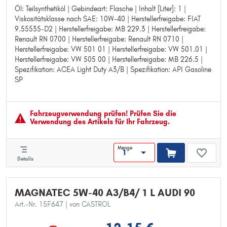
Öl: Teilsynthetiköl | Gebindeart: Flasche | Inhalt [Liter]: 1 |
Öl: Teilsynthetiköl
Viskositätsklasse nach SAE: 10W-40 | Herstellerfreigabe: FIAT
Gebindeart: Flasche
9.55535-D2 | Herstellerfreigabe: MB 229.3 | Herstellerfreigabe:
Inhalt [Liter]: 1
Renault RN 0700 | Herstellerfreigabe: Renault RN 0710 |
Viskositätsklasse nach SAE: 10W-40
Herstellerfreigabe: VW 501 01 | Herstellerfreigabe: VW 501.01 |
Herstellerfreigabe: FIAT 9.55535-D2
Herstellerfreigabe: VW 505 00 | Herstellerfreigabe: MB 226.5 |
Herstellerfreigabe: MB 229.3
Spezifikation: ACEA Light Duty A3/B | Spezifikation: API Gasoline
Herstellerfreigabe: Renault RN 0700
SP
Herstellerfreigabe: Renault RN 0710
Herstellerfreigabe: VW 501 01
Herstellerfreigabe: VW 501.01
Herstellerfreigabe: VW 505 00
Fahrzeugver­wendung prüfen! Prüfen Sie die
Herstellerfreigabe: MB 226.5
Verwendung des Artikels für Ihr Fahrzeug.
Spezifikation: ACEA Light Duty A3/B
Spezifikation: API Gasoline SP
Menge
Details
MAGNATEC 5W-40 A3/B4/ 1 L AUDI 90
Art.-Nr. 15F647
| von CASTROL